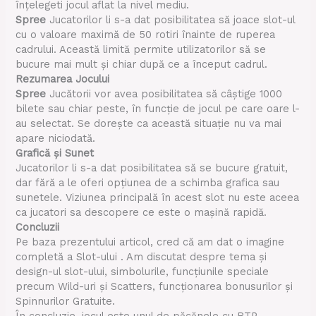
înțelegeti jocul aflat la nivel mediu.
Spree
Jucatorilor li s-a dat posibilitatea să joace slot-ul
cu o valoare maximă de 50 rotiri înainte de ruperea
cadrului. Această limită permite utilizatorilor să se
bucure mai mult și chiar după ce a început cadrul.
Rezumarea Jocului
Spree
Jucătorii vor avea posibilitatea să câștige 1000
bilete sau chiar peste, în funcție de jocul pe care oare l-
au selectat. Se dorește ca această situație nu va mai
apare niciodată.
Grafică și Sunet
Jucatorilor li s-a dat posibilitatea să se bucure gratuit,
dar fără a le oferi opțiunea de a schimba grafica sau
sunetele. Viziunea principală în acest slot nu este aceea
ca jucatori sa descopere ce este o mașină rapidă.
Concluzii
Pe baza prezentului articol, cred că am dat o imagine
completă a Slot-ului . Am discutat despre tema și
design-ul slot-ului, simbolurile, funcțiunile speciale
precum Wild-uri și Scatters, funcționarea bonusurilor și
Spinnurilor Gratuite.
În concluzie, jocul este unul de păcănele cu RTP