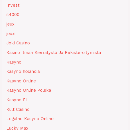
Invest
it4000
jeux
jeuxi
Joki Casino
Kasino Ilman Kierrätystä Ja Rekisteröitymistä
Kasyno
kasyno holandia
Kasyno Online
Kasyno Online Polska
Kasyno PL
Kult Casino
Legalne Kasyno Online
Lucky Max