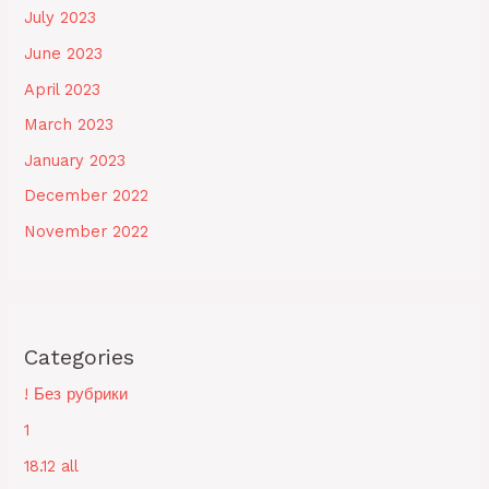
July 2023
June 2023
April 2023
March 2023
January 2023
December 2022
November 2022
Categories
! Без рубрики
1
18.12 all