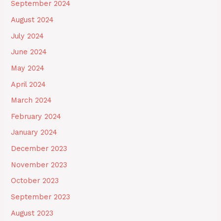
September 2024
August 2024
July 2024
June 2024
May 2024
April 2024
March 2024
February 2024
January 2024
December 2023
November 2023
October 2023
September 2023
August 2023