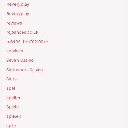
Reveryplay
Reveryplay
reviews
rojoshoes.co.uk
ru6405_fen702190x4
services
Seven Casino
Slotosport Casino
Slots
spel
spellen
Spiele
spielen
spile