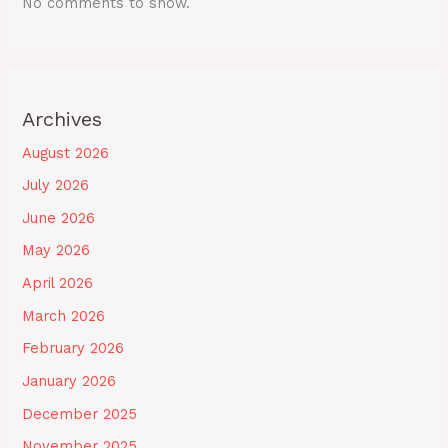
No comments to show.
Archives
August 2026
July 2026
June 2026
May 2026
April 2026
March 2026
February 2026
January 2026
December 2025
November 2025