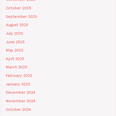
October 2025
September 2025
August 2025
July 2025
June 2025
May 2025
April 2025
March 2025
February 2025
January 2025
December 2024
November 2024
October 2024