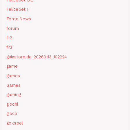
Felicebet IT
Forex News
forum
fr2
fr3
gaiastore.de_20260113_102224
game
games
Games
gaming
giochi
gioco
gokspel