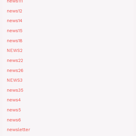
news111
news12
news14
news15
news18
NEWS2
news22
news26
NEWS3
news35
news4
news5
news6
newsletter