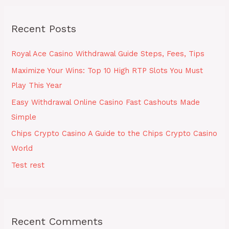
r
Recent Posts
c
h
Royal Ace Casino Withdrawal Guide Steps, Fees, Tips
f
Maximize Your Wins: Top 10 High RTP Slots You Must
o
Play This Year
r
Easy Withdrawal Online Casino Fast Cashouts Made
:
Simple
Chips Crypto Casino A Guide to the Chips Crypto Casino
World
Test rest
Recent Comments