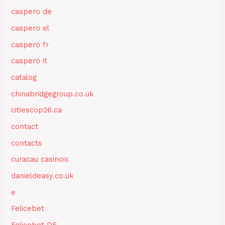
caspero de
caspero el
caspero fr
caspero it
catalog
chinabridgegroup.co.uk
citiescop26.ca
contact
contacts
curacau casinois
danieldeasy.co.uk
e
Felicebet
Felicebet DE