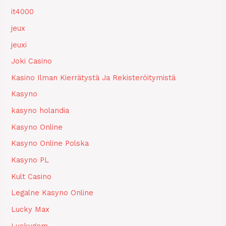
it4000
jeux
jeuxi
Joki Casino
Kasino Ilman Kierrätystä Ja Rekisteröitymistä
Kasyno
kasyno holandia
Kasyno Online
Kasyno Online Polska
Kasyno PL
Kult Casino
Legalne Kasyno Online
Lucky Max
Luckygem