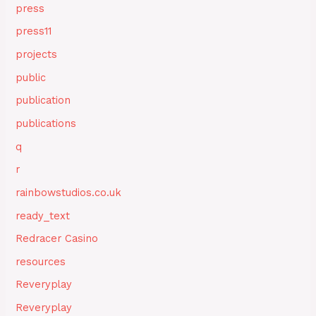
press
press11
projects
public
publication
publications
q
r
rainbowstudios.co.uk
ready_text
Redracer Casino
resources
Reveryplay
Reveryplay