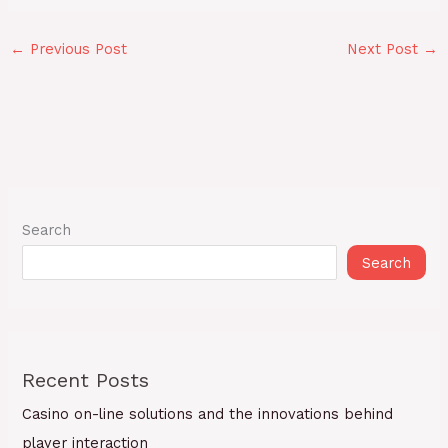
←
Previous Post
Next Post
→
Search
Search
Recent Posts
Casino on-line solutions and the innovations behind
player interaction