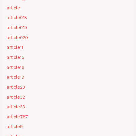
article
article018
article019
article020
article11
article15
article16
article19
article23
article32
article33
article787
article9