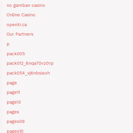
no gamban casino
Online Casino
opentr.ca
Our Partners
p
pack005
pack012_8nqa70vz0rp
pack054_vj6nbsisoh
page
page11
page13
pages
pages09
pages10