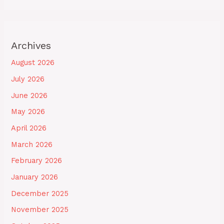
Archives
August 2026
July 2026
June 2026
May 2026
April 2026
March 2026
February 2026
January 2026
December 2025
November 2025