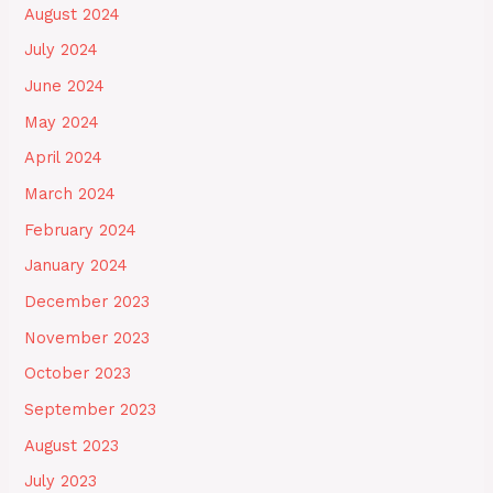
August 2024
July 2024
June 2024
May 2024
April 2024
March 2024
February 2024
January 2024
December 2023
November 2023
October 2023
September 2023
August 2023
July 2023