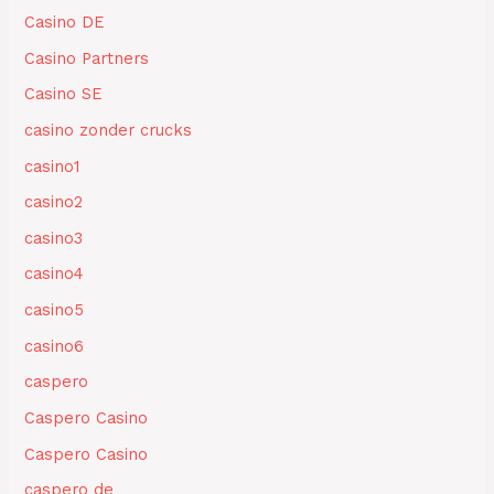
Casino DE
Casino Partners
Casino SE
casino zonder crucks
casino1
casino2
casino3
casino4
casino5
casino6
caspero
Caspero Casino
Caspero Casino
caspero de