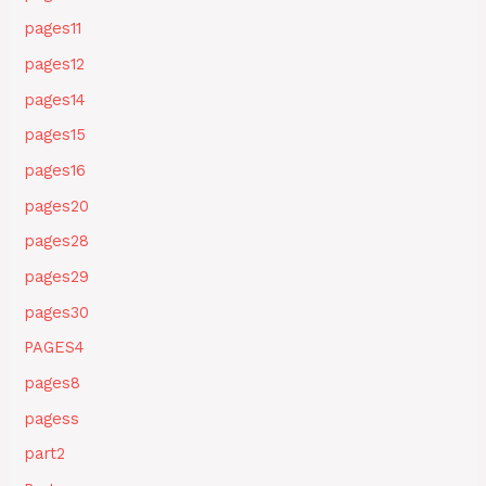
pages11
pages12
pages14
pages15
pages16
pages20
pages28
pages29
pages30
PAGES4
pages8
pagess
part2