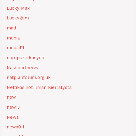
Lucky Max
Luckygem
mad
media
media111
najlepsze kasyno
Nasi partnerzy
natplanforum.org.uk
Nettikasinot Ilman Kierrätystä
new
new13
News
news011