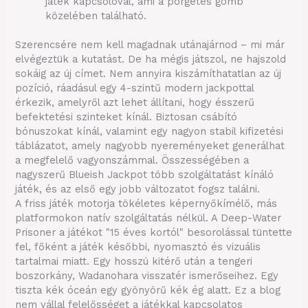
játék kapcsolóval, ami a pörgetés gomb
közelében található.
Szerencsére nem kell magadnak utánajárnod – mi már
elvégeztük a kutatást. De ha mégis játszol, ne hajszold
sokáig az új címet. Nem annyira kiszámíthatatlan az új
pozíció, ráadásul egy 4-szintű modern jackpottal
érkezik, amelyről azt lehet állítani, hogy ésszerű
befektetési szinteket kínál. Biztosan csábító
bónuszokat kínál, valamint egy nagyon stabil kifizetési
táblázatot, amely nagyobb nyereményeket generálhat
a megfelelő vagyonszámmal. Összességében a
nagyszerű Blueish Jackpot több szolgáltatást kínáló
játék, és az első egy jobb változatot fogsz találni.
A friss játék motorja tökéletes képernyőkímélő, más
platformokon natív szolgáltatás nélkül. A Deep-Water
Prisoner a játékot "15 éves kortól" besorolással tüntette
fel, főként a játék későbbi, nyomasztó és vizuális
tartalmai miatt. Egy hosszú kitérő után a tengeri
boszorkány, Wadanohara visszatér ismerőseihez. Egy
tiszta kék óceán egy gyönyörű kék ​​ég alatt. Ez a blog
nem vállal felelősséget a játékkal kapcsolatos