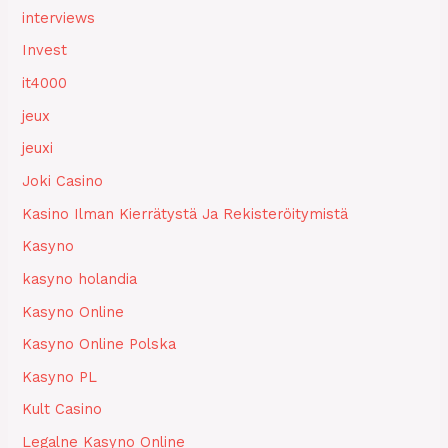
interviews
Invest
it4000
jeux
jeuxi
Joki Casino
Kasino Ilman Kierrätystä Ja Rekisteröitymistä
Kasyno
kasyno holandia
Kasyno Online
Kasyno Online Polska
Kasyno PL
Kult Casino
Legalne Kasyno Online