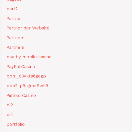
part2
Partner
Partner der Website
Partners
Partners
pay by mobile casino
PayPal Casino
pbn1_e3vkts6gegp
pbn2_p9ugexr9wh9
Pistolo Casino
pl2
pl4
portfolio