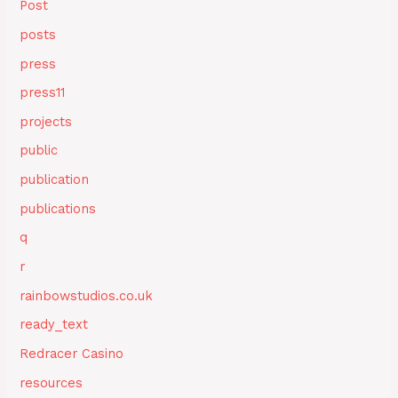
Post
posts
press
press11
projects
public
publication
publications
q
r
rainbowstudios.co.uk
ready_text
Redracer Casino
resources