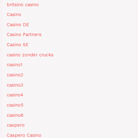
britsino casino
Casino
Casino DE
Casino Partners
Casino SE
casino zonder crucks
casino1
casino2
casino3
casino4
casino5
casino6
caspero
Caspero Casino