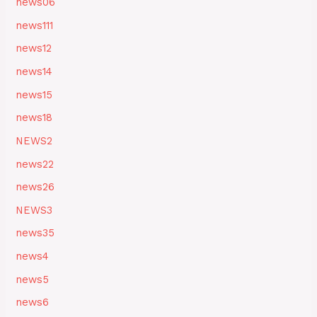
news06
news111
news12
news14
news15
news18
NEWS2
news22
news26
NEWS3
news35
news4
news5
news6