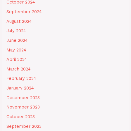
October 2024
September 2024
August 2024
July 2024
June 2024
May 2024
April 2024
March 2024
February 2024
January 2024
December 2023
November 2023
October 2023
September 2023