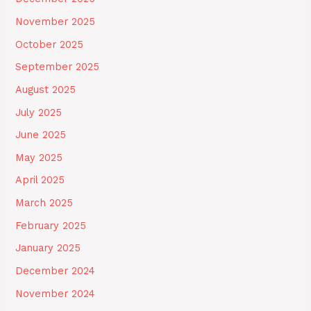
November 2025
October 2025
September 2025
August 2025
July 2025
June 2025
May 2025
April 2025
March 2025
February 2025
January 2025
December 2024
November 2024