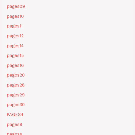
pages09
pages10
pages11
pages12
pages14
pages15
pages16
pages20
pages28
pages29
pages30
PAGES4
pages8
pagess