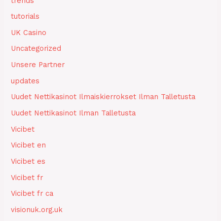
trends
tutorials
UK Casino
Uncategorized
Unsere Partner
updates
Uudet Nettikasinot Ilmaiskierrokset Ilman Talletusta
Uudet Nettikasinot Ilman Talletusta
Vicibet
Vicibet en
Vicibet es
Vicibet fr
Vicibet fr ca
visionuk.org.uk