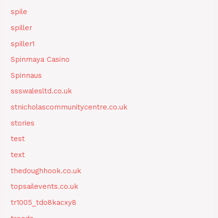
spile
spiller
spiller1
Spinmaya Casino
Spinnaus
ssswalesltd.co.uk
stnicholascommunitycentre.co.uk
stories
test
text
thedoughhook.co.uk
topsailevents.co.uk
tr1005_tdo8kacxy8