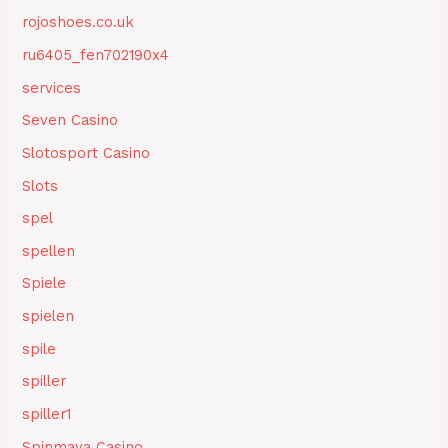
rojoshoes.co.uk
ru6405_fen702190x4
services
Seven Casino
Slotosport Casino
Slots
spel
spellen
Spiele
spielen
spile
spiller
spiller1
Spinmaya Casino