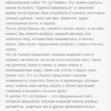
официальном сайте Pin Up Казино. Это можно сделать,
нажав на кнопку “Зарегистрироваться” и заполнив
форму регистрации. Вам потребуется указать некоторые
личные данные, такие как имя, фамилия, адрес
электронной почты и пароль.
После регистрации, вы сможете начать играть в онлайн-
казино. Вы можете выбрать игровой автомат или
азартную игру, которая вам понравилась, и начать
играть. Вам будет предложено выбрать ставку и начать
играть.
Pin Up Казино предлагает игрокам широкий спектр
игровых автоматов, включая классические игры, такие
как рулетка, бинго и покер, а также новые и
инновационные игры, такие как слоты и видео-игры.
Кроме того, Pin Up Казино предлагает игрокам
возможность получать бонусы и промокоды, которые
могут помочь вам начать играть с более высокими
ставками и выиграть больше денег.
В целом, Pin Up Казино – это официальный сайт,
который предлагает игрокам широкий спектр игровых
автоматов, азартных игр и других развлекательных