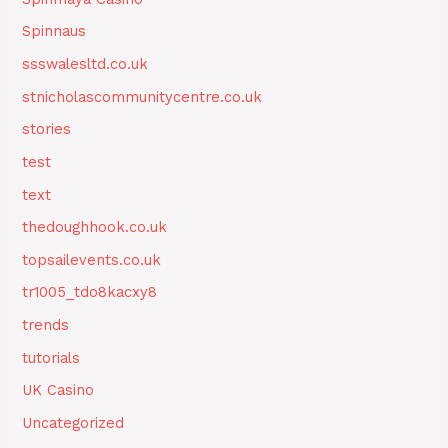
Spinnaus
ssswalesltd.co.uk
stnicholascommunitycentre.co.uk
stories
test
text
thedoughhook.co.uk
topsailevents.co.uk
tr1005_tdo8kacxy8
trends
tutorials
UK Casino
Uncategorized