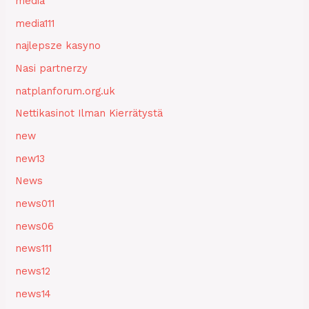
media
media111
najlepsze kasyno
Nasi partnerzy
natplanforum.org.uk
Nettikasinot Ilman Kierrätystä
new
new13
News
news011
news06
news111
news12
news14