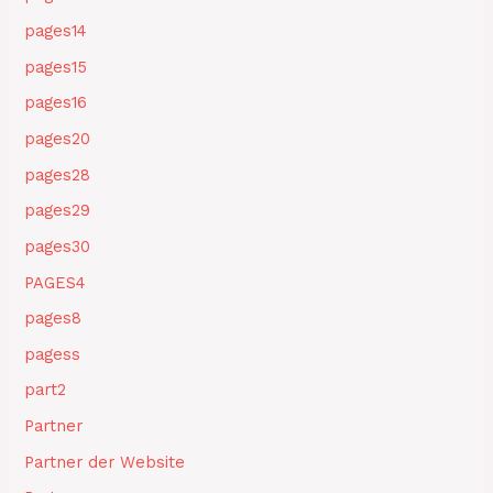
pages14
pages15
pages16
pages20
pages28
pages29
pages30
PAGES4
pages8
pagess
part2
Partner
Partner der Website