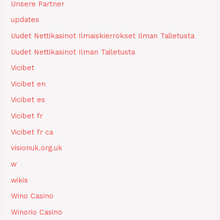
Unsere Partner
updates
Uudet Nettikasinot Ilmaiskierrokset Ilman Talletusta
Uudet Nettikasinot Ilman Talletusta
Vicibet
Vicibet en
Vicibet es
Vicibet fr
Vicibet fr ca
visionuk.org.uk
w
wikis
Wino Casino
Winorio Casino