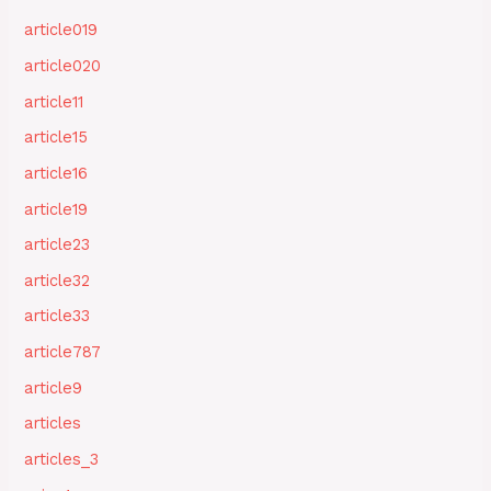
article019
article020
article11
article15
article16
article19
article23
article32
article33
article787
article9
articles
articles_3