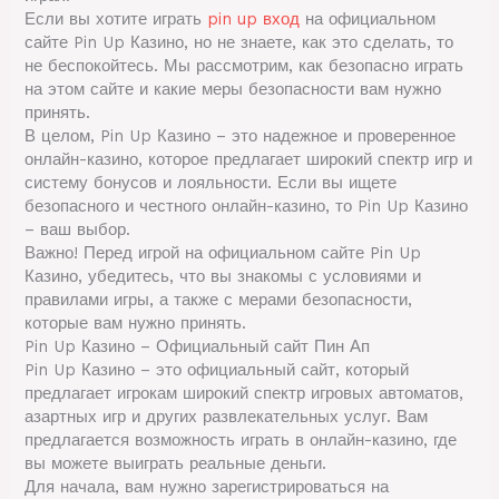
Если вы хотите играть
pin up вход
на официальном
сайте Pin Up Казино, но не знаете, как это сделать, то
не беспокойтесь. Мы рассмотрим, как безопасно играть
на этом сайте и какие меры безопасности вам нужно
принять.
В целом, Pin Up Казино – это надежное и проверенное
онлайн-казино, которое предлагает широкий спектр игр и
систему бонусов и лояльности. Если вы ищете
безопасного и честного онлайн-казино, то Pin Up Казино
– ваш выбор.
Важно! Перед игрой на официальном сайте Pin Up
Казино, убедитесь, что вы знакомы с условиями и
правилами игры, а также с мерами безопасности,
которые вам нужно принять.
Pin Up Казино – Официальный сайт Пин Ап
Pin Up Казино – это официальный сайт, который
предлагает игрокам широкий спектр игровых автоматов,
азартных игр и других развлекательных услуг. Вам
предлагается возможность играть в онлайн-казино, где
вы можете выиграть реальные деньги.
Для начала, вам нужно зарегистрироваться на