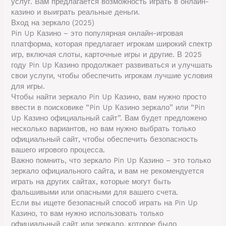
услуг. Вам предлагается возможность играть в онлайн-
казино и выиграть реальные деньги.
Вход на зеркало (2025)
Pin Up Казино – это популярная онлайн-игровая
платформа, которая предлагает игрокам широкий спектр
игр, включая слоты, карточные игры и другие. В 2025
году Pin Up Казино продолжает развиваться и улучшать
свои услуги, чтобы обеспечить игрокам лучшие условия
для игры.
Чтобы найти зеркало Pin Up Казино, вам нужно просто
ввести в поисковике “Pin Up Казино зеркало” или “Pin
Up Казино официальный сайт”. Вам будет предложено
несколько вариантов, но вам нужно выбрать только
официальный сайт, чтобы обеспечить безопасность
вашего игрового процесса.
Важно помнить, что зеркало Pin Up Казино – это только
зеркало официального сайта, и вам не рекомендуется
играть на других сайтах, которые могут быть
фальшивыми или опасными для вашего счета.
Если вы ищете безопасный способ играть на Pin Up
Казино, то вам нужно использовать только
официальный сайт или зеркало, которое было