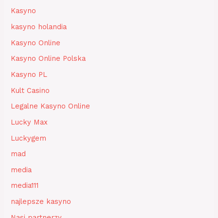
Kasyno
kasyno holandia
Kasyno Online
Kasyno Online Polska
Kasyno PL
Kult Casino
Legalne Kasyno Online
Lucky Max
Luckygem
mad
media
media111
najlepsze kasyno
Nasi partnerzy