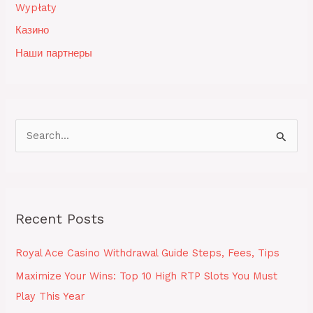
Wypłaty
Казино
Наши партнеры
S
e
a
r
Recent Posts
c
h
Royal Ace Casino Withdrawal Guide Steps, Fees, Tips
f
Maximize Your Wins: Top 10 High RTP Slots You Must
o
Play This Year
r