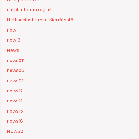
natplanforum.org.uk
Nettikasinot Ilman Kierrätystä
new
new13
News
news011
news06
news111
news12
news14
news15
news18
NEWS2