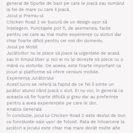
general de tipurile de bani pe care le joacă sau numărul
la fel de mare cu care îi joacă.
Jocul și Premiu-ul
Chicken Road 2 se bucură de un design ușor să
înțelegem. Punctajele pot fi, de asemenea, facile
pentru cei care au mai multe experiențe cu sloturi dar
chiar foarte dificil pentru cei noii din domeniu.
Jocul pe Mobil
Jucătorilor nu le place să joace la urgențele de acasă
sau în timpul liber și nici ei nu își dorește să plece cu o
mână cu sloturile. De aceea, este foarte important ca
jocuri și platforme să ofere versiuni mobile.
Experiența Jucătorului
Acest lucru se referă la faptul de ce fel îl simte un
jucător atunci când joacă o slot. Ei nu vor, în general ca
aceasta să fie foarte dificilă și greu dar au preferințe
pentru a avea experiențele pe care le dor.
Analiza Generală
În concluzie, jocul lui Chicken Road 2 este destul de bun
cu funcțiunile sale ușor de folosit. Rata de întoarcere la
jucători a jocului este chiar mai mare decât multe alte