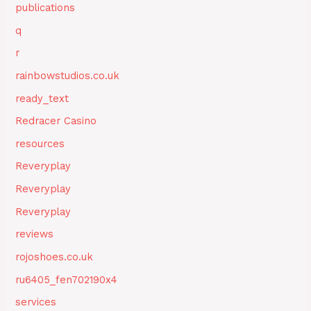
publications
q
r
rainbowstudios.co.uk
ready_text
Redracer Casino
resources
Reveryplay
Reveryplay
Reveryplay
reviews
rojoshoes.co.uk
ru6405_fen702190x4
services