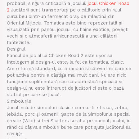
probabil, singura criticabilă a jocului.
jocul Chicken Road
2
Jucătorii sunt transportați pe o călătorie prin raiul
curcubeu dintr-un fermecat oraș de mlaștină din
Orientul Mijlociu. Tematica este bine reprezentată și
vizualizată prin panoul jocului, cu haine exotice, povești
vechi si o atmosferă arhicunoscută a unei călătorii
fanteziste.
Designul
Panoul de joc al lui Chicken Road 2 este ușor să
înțelegem și design-ul este, la fel ca tematica, clasic.
Are o formă standard, cu 5 rânduri si câteva linii care se
pot activa pentru a câștiga mai mult bani. Nu are nicio
funcțiune suplimentară sau caracteristică specială și
design-ul nu este întrerupt de jucători ci este o bază
stabilă pe care se joacă.
Simbolurile
Jocul include simboluri clasice cum ar fi: steaua, zebra,
lebădă, porc și oamenii. Șapte de la Simbolurile special
create (Wild) si trei Scatters se afla pe panoul jocului, în
rând cu câțiva simboluri bune care pot ajuta jucătorul să
câștige.