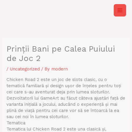
Skip
to
content
Prinții Bani pe Calea Puiului
de Joc 2
/
Uncategorized
/ By
modern
Chicken Road 2 este un joc de slots clasic, cu o
tematică familiară și design ușor de înțeles pentru toți
cei care s-au aventurat deja prin lumea sloturilor.
Dezvoltatorii lui GameArt au făcut câteva ajustări față de
varianta inițială a jocului, aducând o experiență și mai
plină de viață pentru cei care vor să se întoarcă la ea
sau cei noi în lumea sloturilor.
Tematica
Tematica lui Chicken Road 2 este una clasică și,