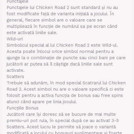
Punctajele
Punctajele lui Chicken Road 2 sunt standard și nu au
fost modificate față de varianta inițială a jocului. În
general, fiecare simbol are o valoare care se
multipliează în funcție de numărul sa pe ecran când
este activată liniile sale.
Wild-uri
Simbolicul special al lui Chicken Road 2 este Wild-ul.
Acesta poate înlocui orice simbol normal pentru a
ajunge la o combinație de puncte sau cinci bani pe care
jucătorii ar putea să îl câștige dacă liniile sale sunt
activate.
Scatters
Trebuie să adunăm, în mod special Scatrarul lui Chicken
Road 2. Acest simbol nu are o valoare specifică ci este
folosit pentru a activa funcția de bonus sau free spins
atunci când apare pe linia jocului.
Funcțiile Bonus
Jucătorii care își doresc să se bucure de mai multe
premiu-uri pot rula, în special după ce au activat 3-5
Scatters. Acest lucru le permite să joace o variantă
modificată a jocului cu bonusuri suplimentare și foarte