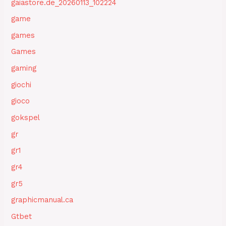
gaiastore.de_20260113_102224
game
games
Games
gaming
giochi
gioco
gokspel
gr
gr1
gr4
gr5
graphicmanual.ca
Gtbet