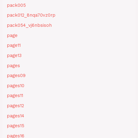
pack005
pack012_8nqa70vz0rp
pack054_vj6nbsisoh
page
page11
page13
pages
pages09
pages10
pages11
pages12
pages14
pages15
pages16