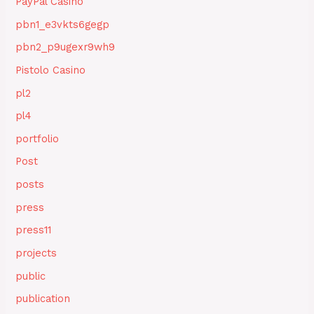
PayPal Casino
pbn1_e3vkts6gegp
pbn2_p9ugexr9wh9
Pistolo Casino
pl2
pl4
portfolio
Post
posts
press
press11
projects
public
publication