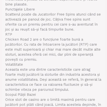
bine plasate.
Punctajele Libere
Scatterul poate da Jucatorilor Free Spins atunci când se
activează pe panoul de joc. Câțiva free spins sunt
oferite ca un premiu pentru cei care s-au aventurat în
joc și au reușit să-și facă timpurile bune.
RTP
Chicken Road 2 are o funcțiune foarte bună a
jucătorilor. Cu rata de întoarcere la jucători (RTP) care
este mult superioară și chiar mai mare decât multe alte
sloturi, acestea oferă cei mici, dar plini de speranță
povești cu premiu.
Volatilitate
Aceasta este una dintre caracteristicile care atrag
foarte mulți jucătorii la sloturile din industria acestora și
anume volatilitatea. Deși această se referă, în general la
caracteristica ce face ca valoarea fluctueze și să-și
schimbe viteza pe parcursul timpului.
Scopul Plății Bazei
Orice slot de casino are o limită maximă pentru care
jucătorii pot plăti când joacă. Limita acesteia depinde, în