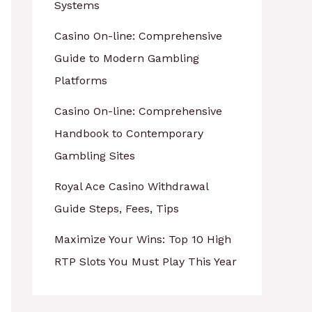
Systems
Casino On-line: Comprehensive
Guide to Modern Gambling
Platforms
Casino On-line: Comprehensive
Handbook to Contemporary
Gambling Sites
Royal Ace Casino Withdrawal
Guide Steps, Fees, Tips
Maximize Your Wins: Top 10 High
RTP Slots You Must Play This Year