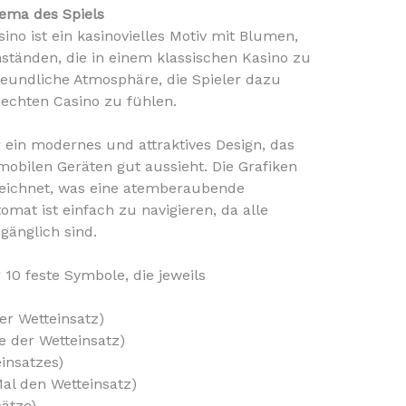
ma des Spiels
no ist ein kasinovielles Motiv mit Blumen,
ständen, die in einem klassischen Kasino zu
 freundliche Atmosphäre, die Spieler dazu
 echten Casino zu fühlen.
 ein modernes und attraktives Design, das
mobilen Geräten gut aussieht. Die Grafiken
ezeichnet, was eine atemberaubende
omat ist einfach zu navigieren, da alle
gänglich sind.
10 feste Symbole, die jeweils
er Wetteinsatz)
 der Wetteinsatz)
einsatzes)
al den Wetteinsatz)
sätze)