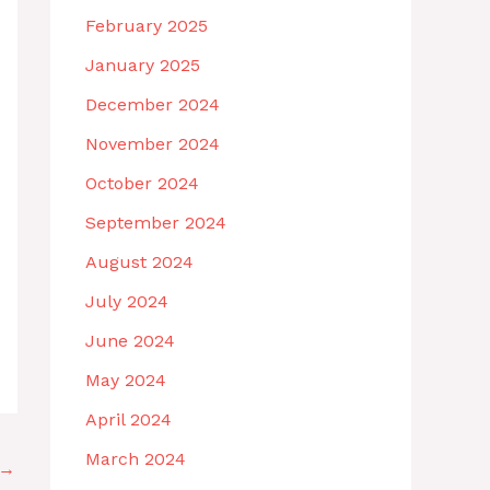
February 2025
January 2025
December 2024
November 2024
October 2024
September 2024
August 2024
July 2024
June 2024
May 2024
April 2024
March 2024
→