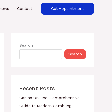
views
Contact
Get Appointment
Search
Search
Recent Posts
Casino On-line: Comprehensive
Guide to Modern Gambling