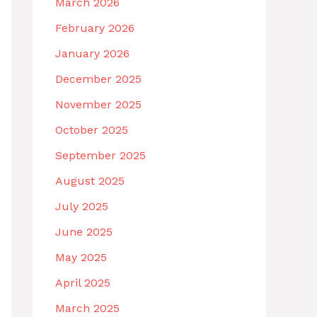
March 2026
February 2026
January 2026
December 2025
November 2025
October 2025
September 2025
August 2025
July 2025
June 2025
May 2025
April 2025
March 2025