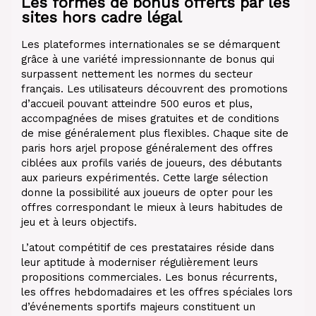
Les formes de bonus offerts par les
sites hors cadre légal
Les plateformes internationales se se démarquent
grâce à une variété impressionnante de bonus qui
surpassent nettement les normes du secteur
français. Les utilisateurs découvrent des promotions
d’accueil pouvant atteindre 500 euros et plus,
accompagnées de mises gratuites et de conditions
de mise généralement plus flexibles. Chaque site de
paris hors arjel propose généralement des offres
ciblées aux profils variés de joueurs, des débutants
aux parieurs expérimentés. Cette large sélection
donne la possibilité aux joueurs de opter pour les
offres correspondant le mieux à leurs habitudes de
jeu et à leurs objectifs.
L’atout compétitif de ces prestataires réside dans
leur aptitude à moderniser régulièrement leurs
propositions commerciales. Les bonus récurrents,
les offres hebdomadaires et les offres spéciales lors
d’événements sportifs majeurs constituent un