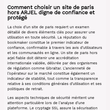
Comment choisir un site de paris
hors ARJEL digne de confiance et
protégé
La choix d’un site de paris requiert un examen
détaillé de divers éléments clés pour assurer une
utilisation en toute sécurité. La réputation du
bookmaker constitue le premier indicateur de
confiance, confirmable à travers les avis d’utilisateurs
et les communautés en ligne. Un site de paris hors
arjel fiable doit détenir une accréditation
internationale validée, délivrée par des organismes
de régulation comme Gibraltar. L’ancienneté de
l’opérateur sur le marché constitue également un
indicateur de stabilité, tout comme la transparence
relative à ses conditions générales d’utilisation et ses
politiques de retrait.
Les aspects techniques de sécurité méritent une
attention particulière lors de l’analyse d’une
plateforme. Le cryptage SSL assure la sécurisation