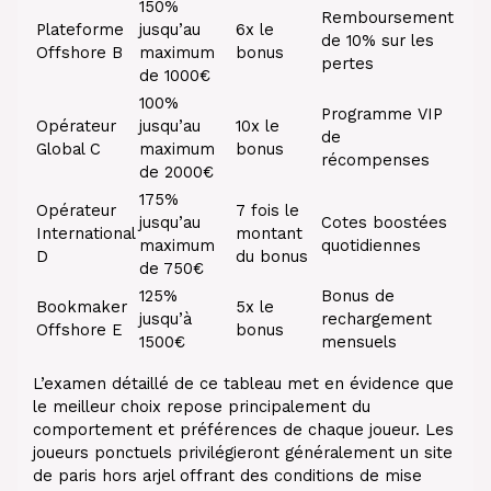
150%
Remboursement
Plateforme
jusqu’au
6x le
de 10% sur les
Offshore B
maximum
bonus
pertes
de 1000€
100%
Programme VIP
Opérateur
jusqu’au
10x le
de
Global C
maximum
bonus
récompenses
de 2000€
175%
Opérateur
7 fois le
jusqu’au
Cotes boostées
International
montant
maximum
quotidiennes
D
du bonus
de 750€
125%
Bonus de
Bookmaker
5x le
jusqu’à
rechargement
Offshore E
bonus
1500€
mensuels
L’examen détaillé de ce tableau met en évidence que
le meilleur choix repose principalement du
comportement et préférences de chaque joueur. Les
joueurs ponctuels privilégieront généralement un site
de paris hors arjel offrant des conditions de mise