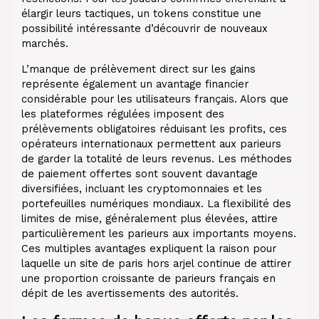
élargir leurs tactiques, un tokens constitue une
possibilité intéressante d’découvrir de nouveaux
marchés.
L’manque de prélèvement direct sur les gains
représente également un avantage financier
considérable pour les utilisateurs français. Alors que
les plateformes régulées imposent des
prélèvements obligatoires réduisant les profits, ces
opérateurs internationaux permettent aux parieurs
de garder la totalité de leurs revenus. Les méthodes
de paiement offertes sont souvent davantage
diversifiées, incluant les cryptomonnaies et les
portefeuilles numériques mondiaux. La flexibilité des
limites de mise, généralement plus élevées, attire
particulièrement les parieurs aux importants moyens.
Ces multiples avantages expliquent la raison pour
laquelle un site de paris hors arjel continue de attirer
une proportion croissante de parieurs français en
dépit de les avertissements des autorités.