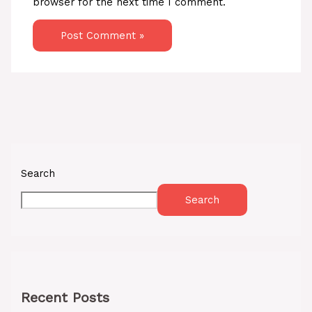
browser for the next time I comment.
Search
Search
Recent Posts