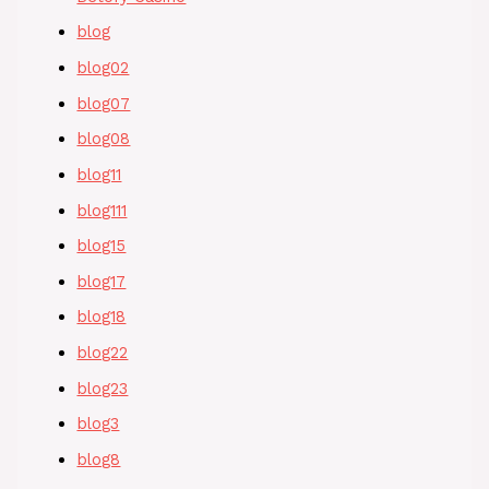
blog
blog02
blog07
blog08
blog11
blog111
blog15
blog17
blog18
blog22
blog23
blog3
blog8