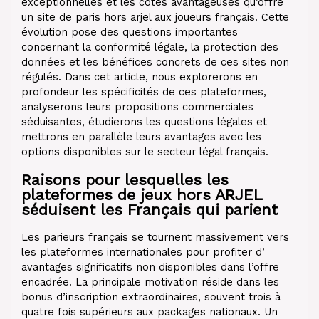
exceptionnelles et les côtes avantageuses qu’offre
un site de paris hors arjel aux joueurs français. Cette
évolution pose des questions importantes
concernant la conformité légale, la protection des
données et les bénéfices concrets de ces sites non
régulés. Dans cet article, nous explorerons en
profondeur les spécificités de ces plateformes,
analyserons leurs propositions commerciales
séduisantes, étudierons les questions légales et
mettrons en parallèle leurs avantages avec les
options disponibles sur le secteur légal français.
Raisons pour lesquelles les
plateformes de jeux hors ARJEL
séduisent les Français qui parient
Les parieurs français se tournent massivement vers
les plateformes internationales pour profiter d’
avantages significatifs non disponibles dans l’offre
encadrée. La principale motivation réside dans les
bonus d’inscription extraordinaires, souvent trois à
quatre fois supérieurs aux packages nationaux. Un