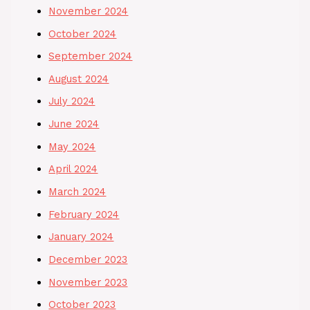
November 2024
October 2024
September 2024
August 2024
July 2024
June 2024
May 2024
April 2024
March 2024
February 2024
January 2024
December 2023
November 2023
October 2023