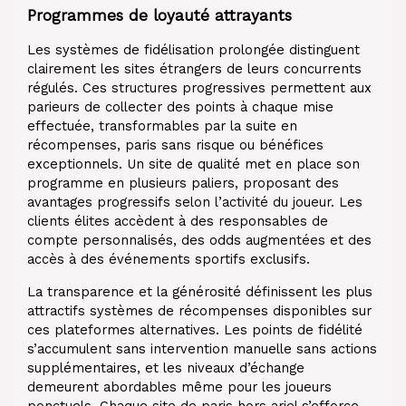
Programmes de loyauté attrayants
Les systèmes de fidélisation prolongée distinguent
clairement les sites étrangers de leurs concurrents
régulés. Ces structures progressives permettent aux
parieurs de collecter des points à chaque mise
effectuée, transformables par la suite en
récompenses, paris sans risque ou bénéfices
exceptionnels. Un site de qualité met en place son
programme en plusieurs paliers, proposant des
avantages progressifs selon l’activité du joueur. Les
clients élites accèdent à des responsables de
compte personnalisés, des odds augmentées et des
accès à des événements sportifs exclusifs.
La transparence et la générosité définissent les plus
attractifs systèmes de récompenses disponibles sur
ces plateformes alternatives. Les points de fidélité
s’accumulent sans intervention manuelle sans actions
supplémentaires, et les niveaux d’échange
demeurent abordables même pour les joueurs
ponctuels. Chaque site de paris hors arjel s’efforce