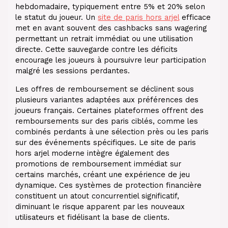
hebdomadaire, typiquement entre 5% et 20% selon
le statut du joueur. Un
site de paris hors arjel
efficace
met en avant souvent des cashbacks sans wagering
permettant un retrait immédiat ou une utilisation
directe. Cette sauvegarde contre les déficits
encourage les joueurs à poursuivre leur participation
malgré les sessions perdantes.
Les offres de remboursement se déclinent sous
plusieurs variantes adaptées aux préférences des
joueurs français. Certaines plateformes offrent des
remboursements sur des paris ciblés, comme les
combinés perdants à une sélection près ou les paris
sur des événements spécifiques. Le site de paris
hors arjel moderne intègre également des
promotions de remboursement immédiat sur
certains marchés, créant une expérience de jeu
dynamique. Ces systèmes de protection financière
constituent un atout concurrentiel significatif,
diminuant le risque apparent par les nouveaux
utilisateurs et fidélisant la base de clients.