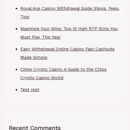
Royal Ace Casino Withdrawal Guide Steps, Fees,
Tips
Maximize Your Wins: Top 10 High RTP Slots You
Must Play This Year
Easy Withdrawal Online Casino Fast Cashouts
Made Simple
Chips Crypto Casino A Guide to the Chips
Crypto Casino World
Test rest
Recent Comments