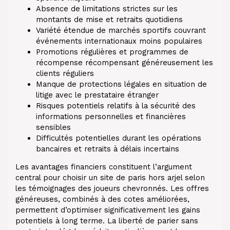
Absence de limitations strictes sur les
montants de mise et retraits quotidiens
Variété étendue de marchés sportifs couvrant
événements internationaux moins populaires
Promotions régulières et programmes de
récompense récompensant généreusement les
clients réguliers
Manque de protections légales en situation de
litige avec le prestataire étranger
Risques potentiels relatifs à la sécurité des
informations personnelles et financières
sensibles
Difficultés potentielles durant les opérations
bancaires et retraits à délais incertains
Les avantages financiers constituent l’argument
central pour choisir un site de paris hors arjel selon
les témoignages des joueurs chevronnés. Les offres
généreuses, combinés à des cotes améliorées,
permettent d’optimiser significativement les gains
potentiels à long terme. La liberté de parier sans