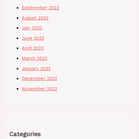
September 2023
August 2023
July 2023
June 2023
April 2023
March 2023
January 2023
December 2022
November 2022
Categories