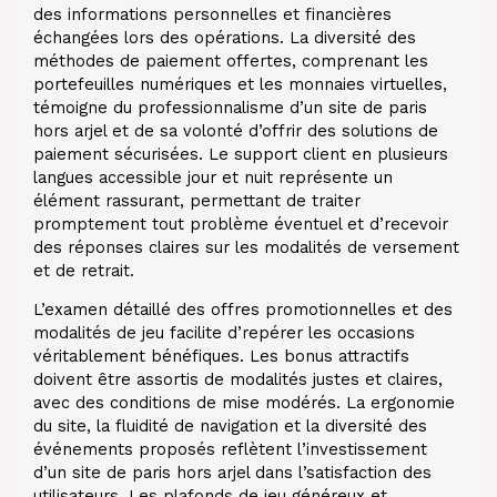
des informations personnelles et financières
échangées lors des opérations. La diversité des
méthodes de paiement offertes, comprenant les
portefeuilles numériques et les monnaies virtuelles,
témoigne du professionnalisme d’un site de paris
hors arjel et de sa volonté d’offrir des solutions de
paiement sécurisées. Le support client en plusieurs
langues accessible jour et nuit représente un
élément rassurant, permettant de traiter
promptement tout problème éventuel et d’recevoir
des réponses claires sur les modalités de versement
et de retrait.
L’examen détaillé des offres promotionnelles et des
modalités de jeu facilite d’repérer les occasions
véritablement bénéfiques. Les bonus attractifs
doivent être assortis de modalités justes et claires,
avec des conditions de mise modérés. La ergonomie
du site, la fluidité de navigation et la diversité des
événements proposés reflètent l’investissement
d’un site de paris hors arjel dans l’satisfaction des
utilisateurs. Les plafonds de jeu généreux et