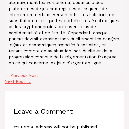
attentivement les versements destinés à des
plateformes de jeu non régulées et risquent de
interrompre certains versements. Les solutions de
substitution telles que les portefeuilles électroniques
ou les cryptomonnaies proposent plus de
confidentialité et de facilité. Cependant, chaque
parieur devrait examiner individuellement les dangers
légaux et économiques associés à ces sites, en
tenant compte de sa situation individuelle et de la
progression continue de la réglementation française
en ce qui concerne les jeux d’argent en ligne.
←
Previous Post
Next Post
→
Leave a Comment
Your email address will not be published.