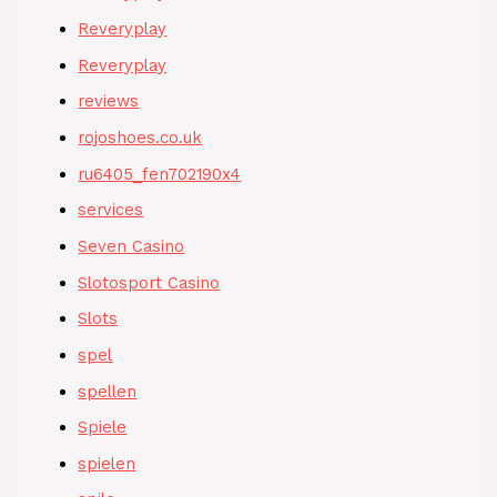
Reveryplay
Reveryplay
reviews
rojoshoes.co.uk
ru6405_fen702190x4
services
Seven Casino
Slotosport Casino
Slots
spel
spellen
Spiele
spielen