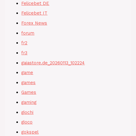
Felicebet DE
Felicebet IT
Forex News
forum
fr2
fr3
gaiastore.de_20260113_102224
game
games
Games
gaming
giochi
gioco
gokspel