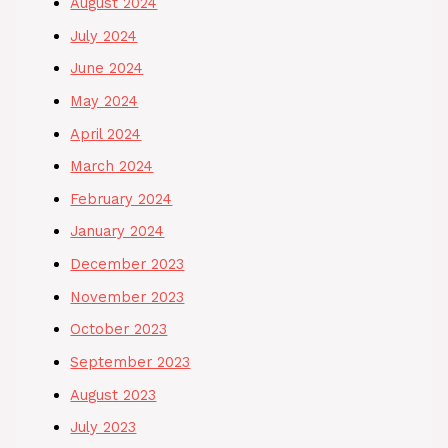
August 2024
July 2024
June 2024
May 2024
April 2024
March 2024
February 2024
January 2024
December 2023
November 2023
October 2023
September 2023
August 2023
July 2023