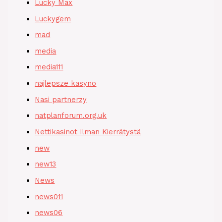
Lucky Max
Luckygem
mad
media
media111
najlepsze kasyno
Nasi partnerzy
natplanforum.org.uk
Nettikasinot Ilman Kierrätystä
new
new13
News
news011
news06