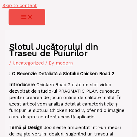
Skip to content
Slotul Jucătorului din
Traseu de Puiurilor
/
Uncategorized
/ By
modern
: O Recenzie Detaliată a Slotului Chicken Road 2
Introducere
Chicken Road 2 este un slot video
dezvoltat de studio-ul PRAGMATIC PLAY, cunoscut
pentru crearea de jocuri online de calitate înaltă. În
acest articol vom analiza detaliat caracteristicile și
funcțiunile slotului Chicken Road 2, oferind o imagine
clara despre ce oferă această aplicație.
Temă și Design
Jocul este ambientat într-un mediu
de pajiște verzi și dealuri, sugerând un traseu al