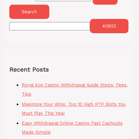
Recent Posts
Royal Ace Casino Withdrawal Guide Steps, Fees,
Tips
Maximize Your Wins: Top 10 High RTP Slots You
Must Play This Year
Easy Withdrawal Online Casino Fast Cashouts
Made Simple