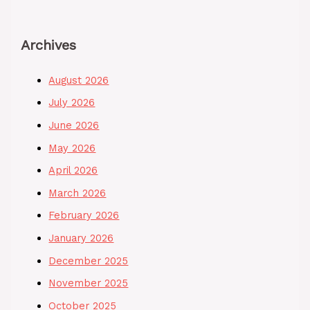
Archives
August 2026
July 2026
June 2026
May 2026
April 2026
March 2026
February 2026
January 2026
December 2025
November 2025
October 2025