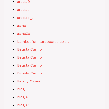
article9
articles
articles_3
asino1
asino3c
bamboofurnitureboards.co.uk
Betista Casino
Betista Casino
Betista Casino
Betista Casino
Betory Casino
blog
blog02
blog07