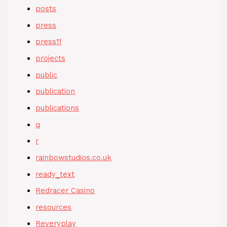
posts
press
press11
projects
public
publication
publications
q
r
rainbowstudios.co.uk
ready_text
Redracer Casino
resources
Reveryplay