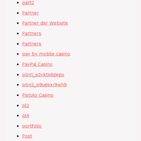
part2
Partner
Partner der Website
Partners
Partners
pay by mobile casino
PayPal Casino
pbn1_e3vkts6gegp
pbn2_p9ugexr9wh9
Pistolo Casino
pl2
pl4
portfolio
Post