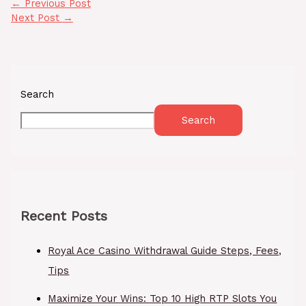
←
Previous Post
Next Post
→
Search
Search
Recent Posts
Royal Ace Casino Withdrawal Guide Steps, Fees,
Tips
Maximize Your Wins: Top 10 High RTP Slots You