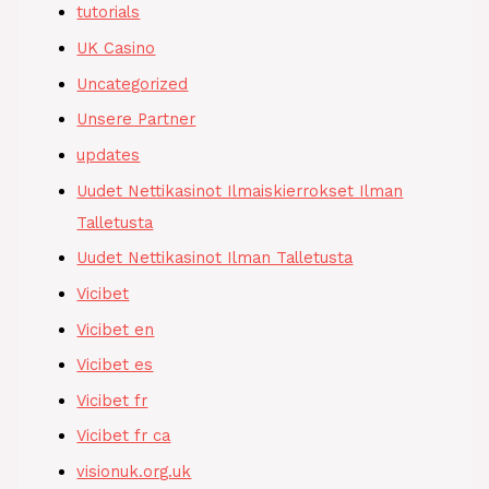
tutorials
UK Casino
Uncategorized
Unsere Partner
updates
Uudet Nettikasinot Ilmaiskierrokset Ilman
Talletusta
Uudet Nettikasinot Ilman Talletusta
Vicibet
Vicibet en
Vicibet es
Vicibet fr
Vicibet fr ca
visionuk.org.uk