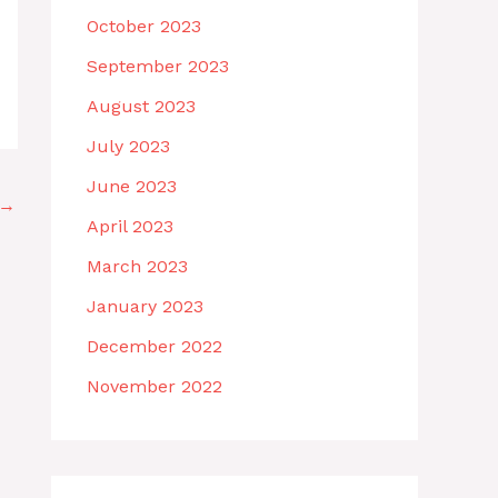
October 2023
September 2023
August 2023
July 2023
June 2023
→
April 2023
March 2023
January 2023
December 2022
November 2022