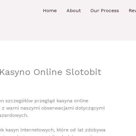
Home
About
Our Process
Re
 Kasyno Online Slotobit
n szczegółów przegląd kasyna online
się z wami naszymi obserwacjami dotyczącymi
hazardowych.
ek kasyn internetowych, które od lat zdobywa