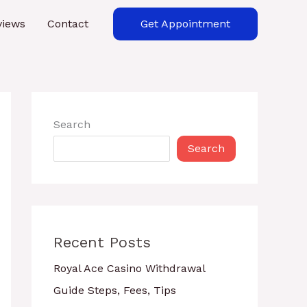
views
Contact
Get Appointment
Search
Search
Recent Posts
Royal Ace Casino Withdrawal
Guide Steps, Fees, Tips