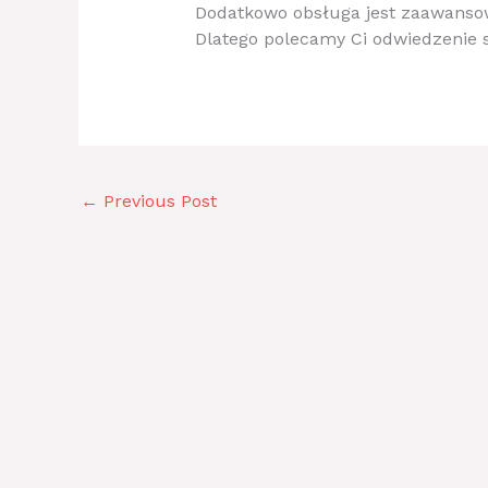
Dodatkowo obsługa jest zaawansow
Dlatego polecamy Ci odwiedzenie s
←
Previous Post