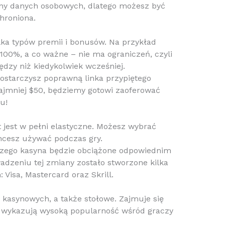
ny danych osobowych, dlatego możesz być
hroniona.
lka typów premii i bonusów. Na przykład
00%, a co ważne – nie ma ograniczeń, czyli
dzy niż kiedykolwiek wcześniej.
 dostarczysz poprawną linka przypiętego
ajmniej $50, będziemy gotowi zaoferować
u!
t jest w pełni elastyczne. Możesz wybrać
hcesz używać podczas gry.
szego kasyna będzie obciążone odpowiednim
adzeniu tej zmiany zostało stworzone kilka
Visa, Mastercard oraz Skrill.
er kasynowych, a także stołowe. Zajmuje się
 wykazują wysoką popularność wśród graczy