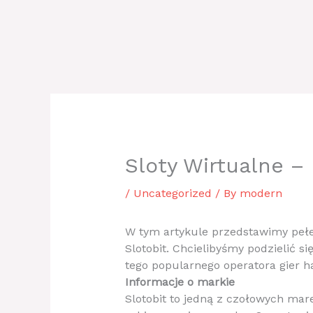
Skip
to
content
Sloty Wirtualne –
/
Uncategorized
/ By
modern
W tym artykule przedstawimy pełe
Slotobit. Chcielibyśmy podzielić 
tego popularnego operatora gier 
Informacje o markie
Slotobit to jedną z czołowych mar