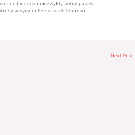
ana i dostarcza niezwykły pełny pakiet.
trony kasyna online w razie interesu!
Next Post