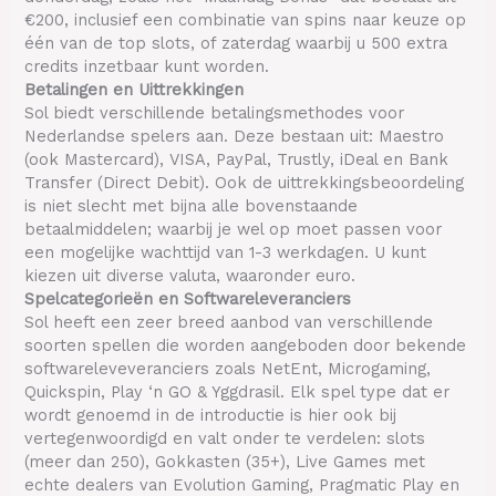
€200, inclusief een combinatie van spins naar keuze op
één van de top slots, of zaterdag waarbij u 500 extra
credits inzetbaar kunt worden.
Betalingen en Uittrekkingen
Sol biedt verschillende betalingsmethodes voor
Nederlandse spelers aan. Deze bestaan uit: Maestro
(ook Mastercard), VISA, PayPal, Trustly, iDeal en Bank
Transfer (Direct Debit). Ook de uittrekkingsbeoordeling
is niet slecht met bijna alle bovenstaande
betaalmiddelen; waarbij je wel op moet passen voor
een mogelijke wachttijd van 1-3 werkdagen. U kunt
kiezen uit diverse valuta, waaronder euro.
Spelcategorieën en Softwareleveranciers
Sol heeft een zeer breed aanbod van verschillende
soorten spellen die worden aangeboden door bekende
softwareleveveranciers zoals NetEnt, Microgaming,
Quickspin, Play ‘n GO & Yggdrasil. Elk spel type dat er
wordt genoemd in de introductie is hier ook bij
vertegenwoordigd en valt onder te verdelen: slots
(meer dan 250), Gokkasten (35+), Live Games met
echte dealers van Evolution Gaming, Pragmatic Play en