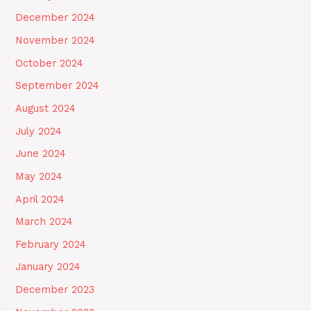
December 2024
November 2024
October 2024
September 2024
August 2024
July 2024
June 2024
May 2024
April 2024
March 2024
February 2024
January 2024
December 2023