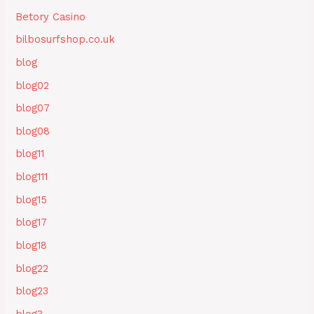
Betory Casino
bilbosurfshop.co.uk
blog
blog02
blog07
blog08
blog11
blog111
blog15
blog17
blog18
blog22
blog23
blog3