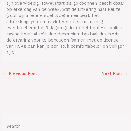
zijn overvloedig, zowel start als gokbonnen beschikbaar
op elke dag van de week, wat de uitkering naar keuze
(voor bijna iedere spel type) en eindelijk het
uittrekkingsysteem is vlot verlopen maar mag
eventueel één tot 5 dagen geduurd hebben! Het online
casino heeft al zo’n drie decennium bestaat dus hierin
de ervaring voor te behouden (samen met de licentie
van KSA!) dan kan je een stuk comfortabeler en veiliger
zijn.
←
Previous Post
Next Post
→
Search