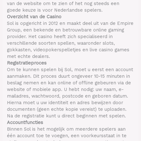
van de website om te zien of het nog steeds een
goede keuze is voor Nederlandse spelers.
Overzicht van de Casino
Sol is opgericht in 2012 en maakt deel uit van de Empire
Group, een bekende en betrouwbare online gaming
provider. Het casino heeft zich specialiseerd in
verschillende soorten spellen, waaronder slots,
gokkasten, videopokerspelletjes en live casino games
met echte dealers.
Registratieproces
Om te kunnen spelen bij Sol, moet u eerst een account
aanmaken. Dit proces duurt ongeveer 10-15 minuten in
beslag nemen en kan online of offline gebeuren via de
website of mobiele app. U hebt nodig: uw naam, e-
mailadres, wachtwoord, postcode en geboren datum.
Hierna moet u uw identiteit en adres bewijzen door
documenten (geen echte kopie vereist) te uploaden.
Na de registratie kunt u direct beginnen met spelen.
Accountfuncties
Binnen Sol is het mogelijk om meerdere spelers aan
één account toe te voegen, een voorkeursstaat in te