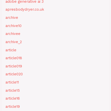
adobe generative ai 3
apresbodydryer.co.uk
archive
archive10
archivee
archive_2
article
article018
article019
article020
article11
article15
article16
article19