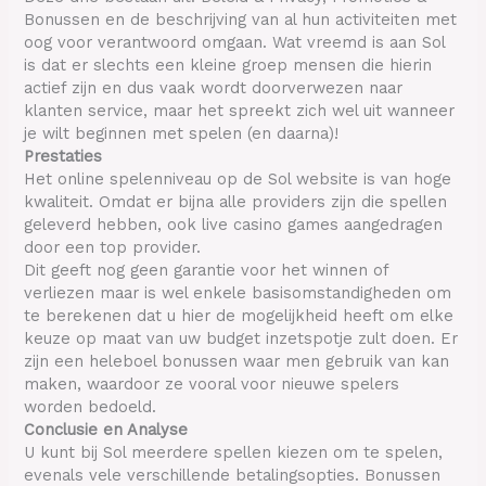
Bonussen en de beschrijving van al hun activiteiten met
oog voor verantwoord omgaan. Wat vreemd is aan Sol
is dat er slechts een kleine groep mensen die hierin
actief zijn en dus vaak wordt doorverwezen naar
klanten service, maar het spreekt zich wel uit wanneer
je wilt beginnen met spelen (en daarna)!
Prestaties
Het online spelenniveau op de Sol website is van hoge
kwaliteit. Omdat er bijna alle providers zijn die spellen
geleverd hebben, ook live casino games aangedragen
door een top provider.
Dit geeft nog geen garantie voor het winnen of
verliezen maar is wel enkele basisomstandigheden om
te berekenen dat u hier de mogelijkheid heeft om elke
keuze op maat van uw budget inzetspotje zult doen. Er
zijn een heleboel bonussen waar men gebruik van kan
maken, waardoor ze vooral voor nieuwe spelers
worden bedoeld.
Conclusie en Analyse
U kunt bij Sol meerdere spellen kiezen om te spelen,
evenals vele verschillende betalingsopties. Bonussen