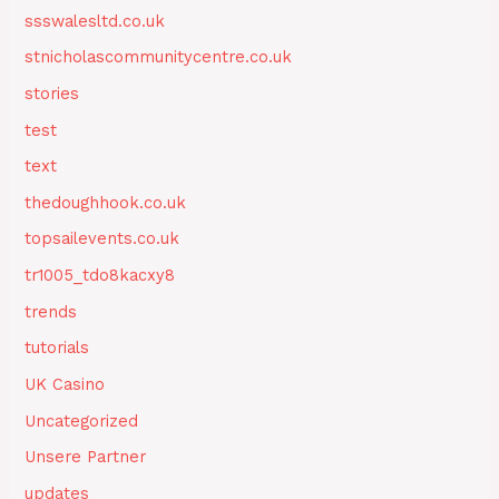
ssswalesltd.co.uk
stnicholascommunitycentre.co.uk
stories
test
text
thedoughhook.co.uk
topsailevents.co.uk
tr1005_tdo8kacxy8
trends
tutorials
UK Casino
Uncategorized
Unsere Partner
updates