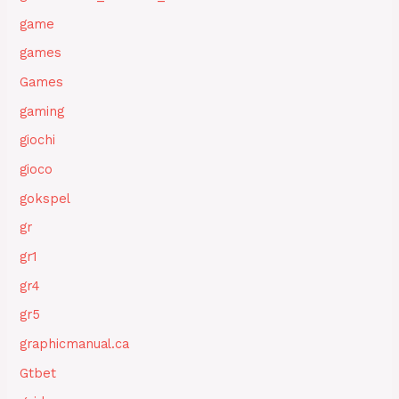
game
games
Games
gaming
giochi
gioco
gokspel
gr
gr1
gr4
gr5
graphicmanual.ca
Gtbet