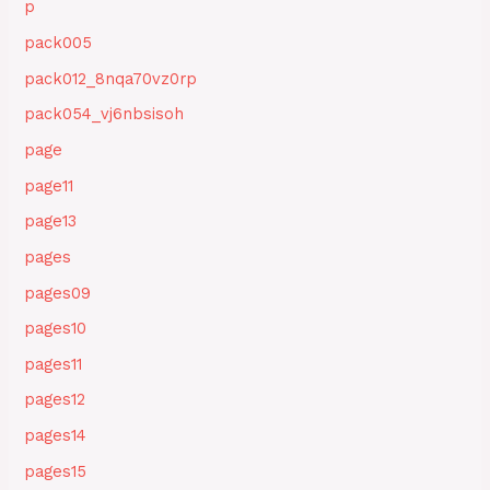
p
pack005
pack012_8nqa70vz0rp
pack054_vj6nbsisoh
page
page11
page13
pages
pages09
pages10
pages11
pages12
pages14
pages15