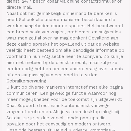
dienst, 24/7 beschikbaar via online contactformulier of
directe mail.
Naast dat het gemakkelijk om iemand te bereiken is
heeft Sol ook alle andere manieren beschikbaar die
worden aangeboden door de spelers. Het beantwoordt
een breed scala van vragen, problemen en suggesties
waar men zelf al over na mag denken! Opvallend aan
deze casino spreekt het opvallend uit dat de website
veel tijd heeft besteed om alle benodigde informatie op
voorhand in hun FAQ sectie neer te schrijven. Zo kun je
hier niet meteen bij de dienst terecht, maar zul je ze
eerder nodig hebben om een andere vraag over kennis
of een aanpassing van een spel in te vullen.
Gebruikerservaring
U kunt op diverse manieren interactief met elke pagina
communiceren. Een geweldige functie waarvoor nog
meer mogelijkheden voor de toekomst zijn uitgewerkt:
Chat Support, direct naar klantendienst vanwege
vragen of problemen. Als je via een desktop inlogt bij
Sol dan zie je er drie verschillende pop-ups die
opvallen door het eenvoudig en modern ontwerp.
Deze drie bestaan uit: Beleid & Privacy, Promoties &