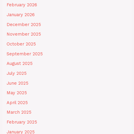
February 2026
January 2026
December 2025
November 2025
October 2025
September 2025
August 2025
July 2025
June 2025
May 2025
April 2025
March 2025
February 2025
January 2025