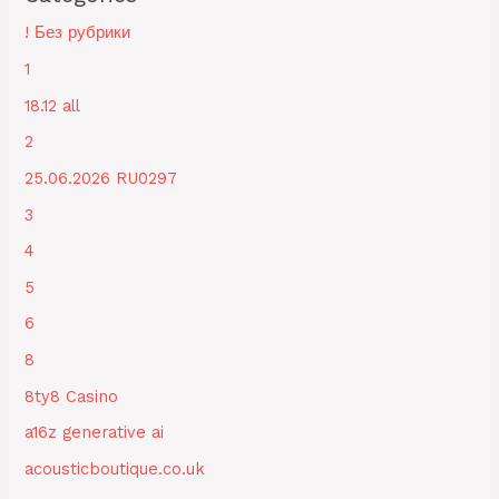
! Без рубрики
1
18.12 all
2
25.06.2026 RU0297
3
4
5
6
8
8ty8 Casino
a16z generative ai
acousticboutique.co.uk