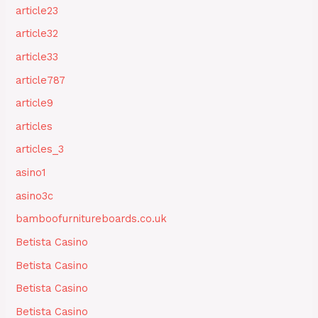
article23
article32
article33
article787
article9
articles
articles_3
asino1
asino3c
bamboofurnitureboards.co.uk
Betista Casino
Betista Casino
Betista Casino
Betista Casino