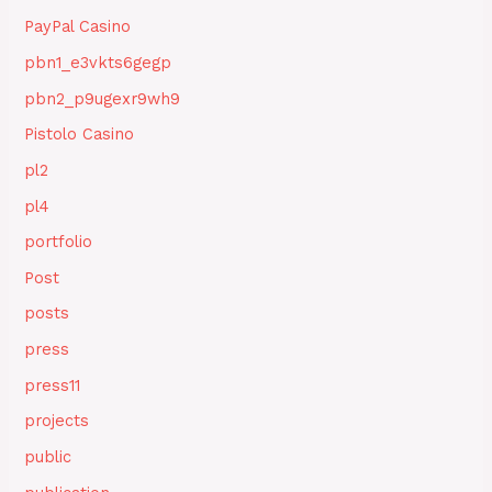
PayPal Casino
pbn1_e3vkts6gegp
pbn2_p9ugexr9wh9
Pistolo Casino
pl2
pl4
portfolio
Post
posts
press
press11
projects
public