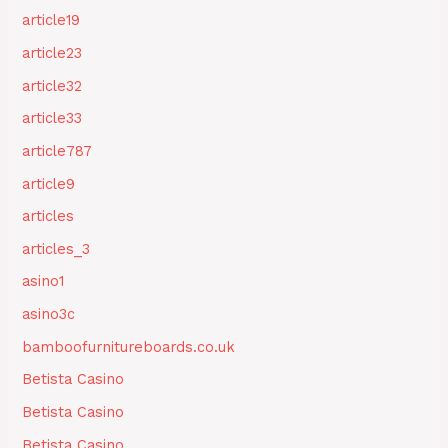
article19
article23
article32
article33
article787
article9
articles
articles_3
asino1
asino3c
bamboofurnitureboards.co.uk
Betista Casino
Betista Casino
Betista Casino