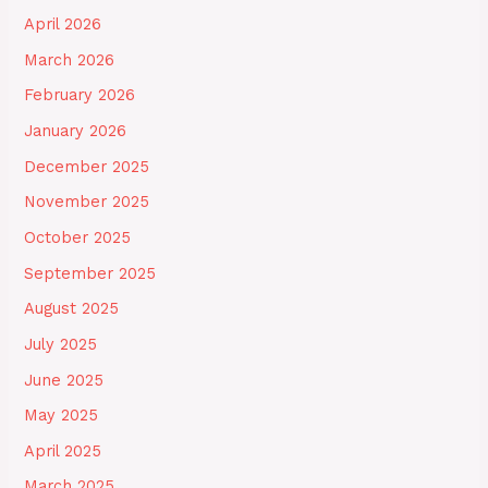
April 2026
March 2026
February 2026
January 2026
December 2025
November 2025
October 2025
September 2025
August 2025
July 2025
June 2025
May 2025
April 2025
March 2025