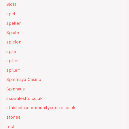
Slots
spel
spellen
Spiele
spielen
spile
spiller
spiller1
Spinmaya Casino
Spinnaus
ssswalesltd.co.uk
stnicholascommunitycentre.co.uk
stories
test