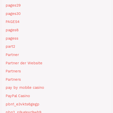
pages29
pages30
PAGES4
pages8
pagess
part2
Partner
Partner der Website
Partners
Partners
pay by mobile casino
PayPal Casino
pbn1_e3vkts6gegp
pbn2_p9ugexr9wh9