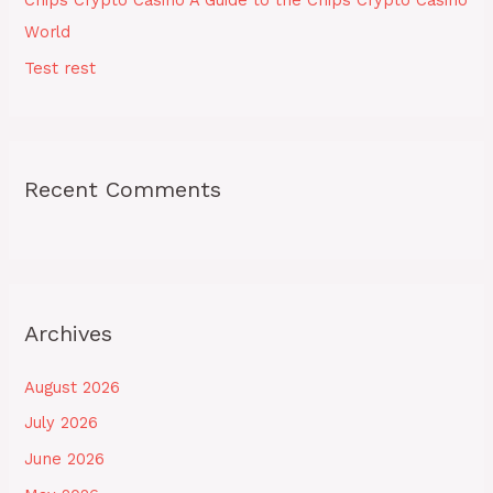
Chips Crypto Casino A Guide to the Chips Crypto Casino
World
Test rest
Recent Comments
Archives
August 2026
July 2026
June 2026