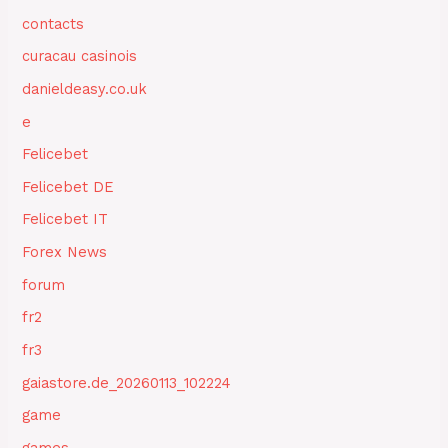
contacts
curacau casinois
danieldeasy.co.uk
e
Felicebet
Felicebet DE
Felicebet IT
Forex News
forum
fr2
fr3
gaiastore.de_20260113_102224
game
games