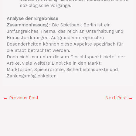
soziologische Vorgänge.
Analyse der Ergebnisse
Zusammenfassung
: Die Spielbank Berlin ist ein
umfangreiches Thema, das reich an Unterhaltung und
Herausforderungen. Aufgrund von regionalen
Besonderheiten können diese Aspekte spezifisch für
die Stadt betrachtet werden.
Doch nicht nur unter diesem Gesichtspunkt bietet der
Artikel viele weitere Einblicke in den Markt:
Marktbilder, Spielerprofile, Sicherheitsaspekte und
Zahlungsmöglichkeiten.
←
Previous Post
Next Post
→