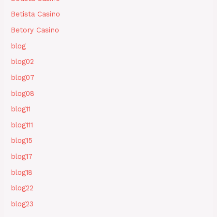
Betista Casino
Betory Casino
blog
blog02
blog07
blog08
blog11
blog111
blog15
blog17
blog18
blog22
blog23