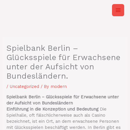
Skip
to
content
Spielbank Berlin –
Glücksspiele für Erwachsene
unter der Aufsicht von
Bundesländern.
/
Uncategorized
/ By
modern
Spielbank Berlin – Glücksspiele für Erwachsene unter
der Aufsicht von Bundesländern
Einführung in die Konzeption und Bedeutung
Die
Spielhalle, oft fälschlicherweise auch als Casino
bezeichnet, ist ein Ort, an dem erwachsene Personen
mit Glücksspielen beschäftigt werden. In Berlin gibt es