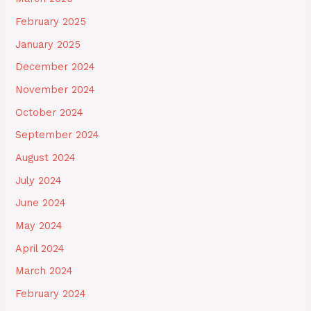
February 2025
January 2025
December 2024
November 2024
October 2024
September 2024
August 2024
July 2024
June 2024
May 2024
April 2024
March 2024
February 2024