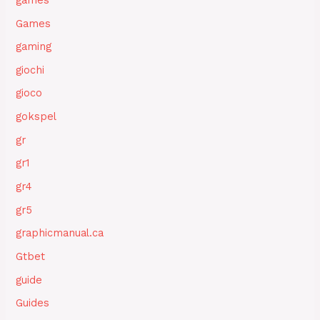
Games
gaming
giochi
gioco
gokspel
gr
gr1
gr4
gr5
graphicmanual.ca
Gtbet
guide
Guides