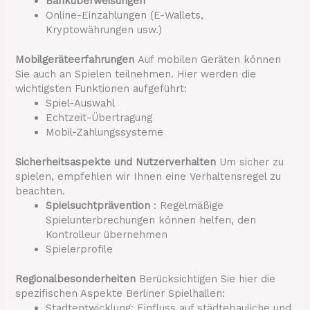
Banküberweisungen
Online-Einzahlungen (E-Wallets,
Kryptowährungen usw.)
Mobilgeräteerfahrungen
Auf mobilen Geräten können
Sie auch an Spielen teilnehmen. Hier werden die
wichtigsten Funktionen aufgeführt:
Spiel-Auswahl
Echtzeit-Übertragung
Mobil-Zahlungssysteme
Sicherheitsaspekte und Nutzerverhalten
Um sicher zu
spielen, empfehlen wir Ihnen eine Verhaltensregel zu
beachten.
Spielsuchtprävention
: Regelmäßige
Spielunterbrechungen können helfen, den
Kontrolleur übernehmen
Spielerprofile
Regionalbesonderheiten
Berücksichtigen Sie hier die
spezifischen Aspekte Berliner Spielhallen:
Stadtentwicklung: Einfluss auf städtebauliche und