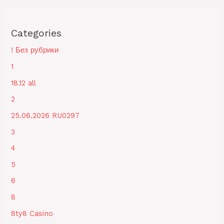
Categories
! Без рубрики
1
18.12 all
2
25.06.2026 RU0297
3
4
5
6
8
8ty8 Casino