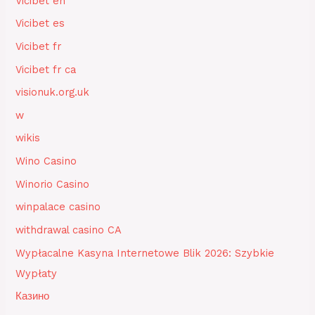
Vicibet en
Vicibet es
Vicibet fr
Vicibet fr ca
visionuk.org.uk
w
wikis
Wino Casino
Winorio Casino
winpalace casino
withdrawal casino CA
Wypłacalne Kasyna Internetowe Blik 2026: Szybkie
Wypłaty
Казино