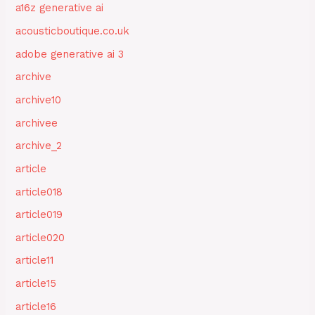
a16z generative ai
acousticboutique.co.uk
adobe generative ai 3
archive
archive10
archivee
archive_2
article
article018
article019
article020
article11
article15
article16