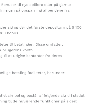
: Bonuser til nye spillere eller på gamle
 minimum på opsparning af pengene fra
lder sig og gør det første depositum på $ 100
0 i bonus.
teter til betalingen. Disse omfatter:
ra brugerens konto.
g til at udgive kontanter fra deres
llige betaling faciliteter, herunder:
tivt simpel og består af følgende skrid i stedet
ning til de nuværende funktioner på siden: