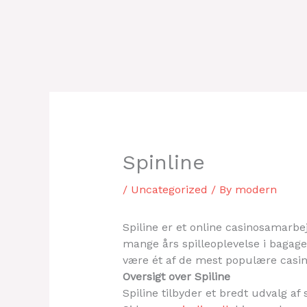
Skip
to
content
Spinline
/
Uncategorized
/ By
modern
Spiline er et online casinosamarb
mange års spilleoplevelse i bagage
være ét af de mest populære casin
Oversigt over Spiline
Spiline tilbyder et bredt udvalg af 