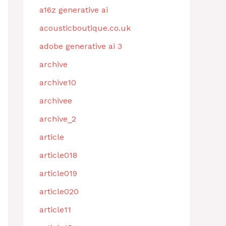
a16z generative ai
acousticboutique.co.uk
adobe generative ai 3
archive
archive10
archivee
archive_2
article
article018
article019
article020
article11