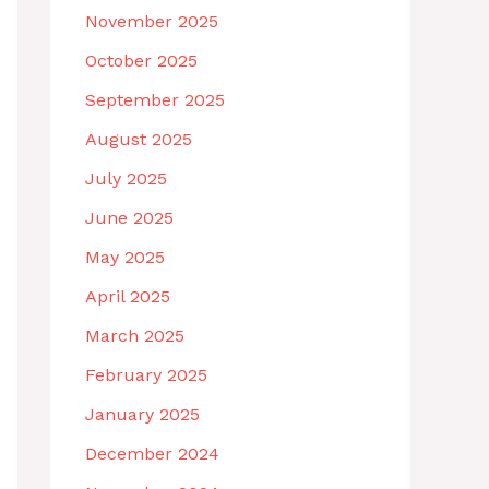
November 2025
October 2025
September 2025
August 2025
July 2025
June 2025
May 2025
April 2025
March 2025
February 2025
January 2025
December 2024