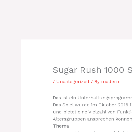
Skip
to
content
Sugar Rush 1000 S
/
Uncategorized
/ By
modern
Das ist ein Unterhaltungsprogramm
Das Spiel wurde im Oktober 2016 
und bietet eine Vielzahl von Funkt
Altersgruppen ansprechen können
Thema