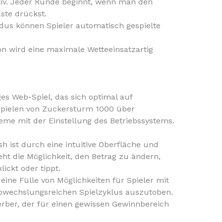
uitiv. Jeder Runde beginnt, wenn man den
ste drückst.
dus können Spieler automatisch gespielte
on wird eine maximale Wetteeinsatzartig
ges Web-Spiel, das sich optimal auf
 Spielen von Zuckersturm 1000 über
eme mit der Einstellung des Betriebssystems.
h ist durch eine intuitive Oberfläche und
ht die Möglichkeit, den Betrag zu ändern,
ickt oder tippt.
eine Fülle von Möglichkeiten für Spieler mit
abwechslungsreichen Spielzyklus auszutoben.
erber, der für einen gewissen Gewinnbereich