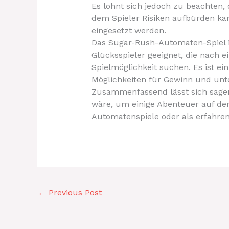
Es lohnt sich jedoch zu beachten, 
dem Spieler Risiken aufbürden kann
eingesetzt werden.
Das Sugar-Rush-Automaten-Spiel i
Glücksspieler geeignet, die nach e
Spielmöglichkeit suchen. Es ist e
Möglichkeiten für Gewinn und unt
Zusammenfassend lässt sich sagen
wäre, um einige Abenteuer auf der 
Automatenspiele oder als erfahren
←
Previous Post