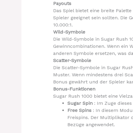
Payouts
Das Spiel bietet eine breite Palett
Spieler geeignet sein sollten. Die
10.000:1.
Wild-Symbole
Die Wild-Symbole in Sugar Rush 100
Gewinncombinationen. Wenn ein Wil
anderen Symbole ersetzen, was da
Scatter-Symbole
Die Scatter-Symbole in Sugar Rush
Muster. Wenn mindestens drei Scat
Bonus gewährt und der Spieler kan
Bonus-Funktionen
Sugar Rush 1000 bietet eine Vielz
Sugar Spin
: Im Zuge dieses
Free Spins
: In diesem Modu
Freispins. Der Multiplikator
Bezüge angewendet.