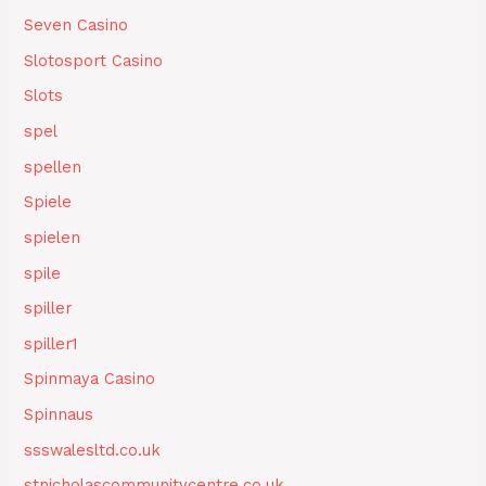
Seven Casino
Slotosport Casino
Slots
spel
spellen
Spiele
spielen
spile
spiller
spiller1
Spinmaya Casino
Spinnaus
ssswalesltd.co.uk
stnicholascommunitycentre.co.uk