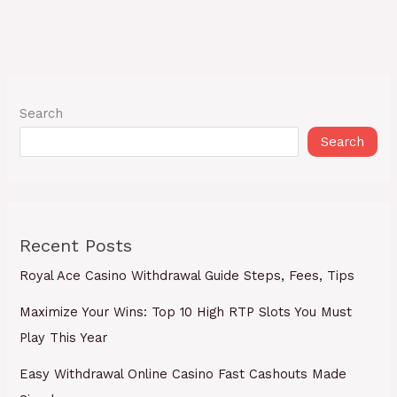
Search
Search
Recent Posts
Royal Ace Casino Withdrawal Guide Steps, Fees, Tips
Maximize Your Wins: Top 10 High RTP Slots You Must
Play This Year
Easy Withdrawal Online Casino Fast Cashouts Made