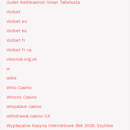
Uudet Nettikasinot Ilman Talletusta
Vicibet
Vicibet en
Vicibet es
Vicibet fr
Vicibet fr ca
visionuk.org.uk
w
wikis
Wino Casino
Winorio Casino
winpalace casino
withdrawal casino CA
Wypłacalne Kasyna Internetowe Blik 2026: Szybkie