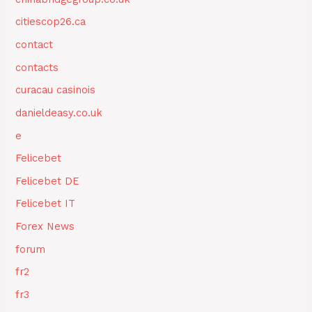
citiescop26.ca
contact
contacts
curacau casinois
danieldeasy.co.uk
e
Felicebet
Felicebet DE
Felicebet IT
Forex News
forum
fr2
fr3