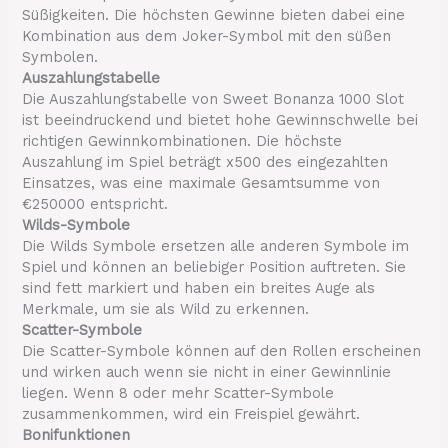
Süßigkeiten. Die höchsten Gewinne bieten dabei eine
Kombination aus dem Joker-Symbol mit den süßen
Symbolen.
Auszahlungstabelle
Die Auszahlungstabelle von Sweet Bonanza 1000 Slot
ist beeindruckend und bietet hohe Gewinnschwelle bei
richtigen Gewinnkombinationen. Die höchste
Auszahlung im Spiel beträgt x500 des eingezahlten
Einsatzes, was eine maximale Gesamtsumme von
€250000 entspricht.
Wilds-Symbole
Die Wilds Symbole ersetzen alle anderen Symbole im
Spiel und können an beliebiger Position auftreten. Sie
sind fett markiert und haben ein breites Auge als
Merkmale, um sie als Wild zu erkennen.
Scatter-Symbole
Die Scatter-Symbole können auf den Rollen erscheinen
und wirken auch wenn sie nicht in einer Gewinnlinie
liegen. Wenn 8 oder mehr Scatter-Symbole
zusammenkommen, wird ein Freispiel gewährt.
Bonifunktionen