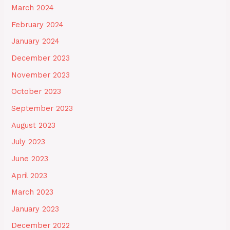
March 2024
February 2024
January 2024
December 2023
November 2023
October 2023
September 2023
August 2023
July 2023
June 2023
April 2023
March 2023
January 2023
December 2022