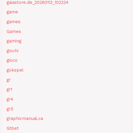
gaiastore.de_20260113_102224
game
games
Games
gaming
giochi
gioco
gokspel
gr
gr1
gr4
gr5
graphicmanual.ca
Gtbet