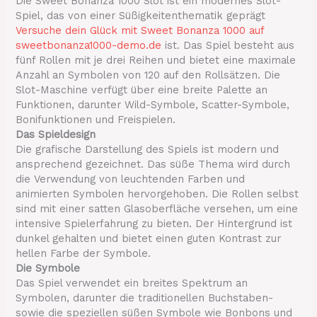
Die Sweet Bonanza 1000 Slot ist ein modernes Slot-
Spiel, das von einer Süßigkeitenthematik geprägt
Versuche dein Glück mit Sweet Bonanza 1000 auf
sweetbonanza1000-demo.de
ist. Das Spiel besteht aus
fünf Rollen mit je drei Reihen und bietet eine maximale
Anzahl an Symbolen von 120 auf den Rollsätzen. Die
Slot-Maschine verfügt über eine breite Palette an
Funktionen, darunter Wild-Symbole, Scatter-Symbole,
Bonifunktionen und Freispielen.
Das Spieldesign
Die grafische Darstellung des Spiels ist modern und
ansprechend gezeichnet. Das süße Thema wird durch
die Verwendung von leuchtenden Farben und
animierten Symbolen hervorgehoben. Die Rollen selbst
sind mit einer satten Glasoberfläche versehen, um eine
intensive Spielerfahrung zu bieten. Der Hintergrund ist
dunkel gehalten und bietet einen guten Kontrast zur
hellen Farbe der Symbole.
Die Symbole
Das Spiel verwendet ein breites Spektrum an
Symbolen, darunter die traditionellen Buchstaben-
sowie die speziellen süßen Symbole wie Bonbons und