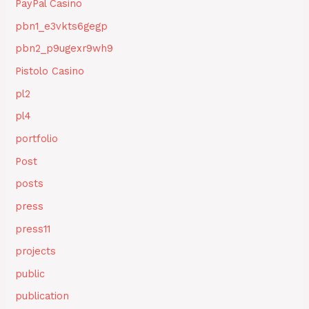
PayPal Casino
pbn1_e3vkts6gegp
pbn2_p9ugexr9wh9
Pistolo Casino
pl2
pl4
portfolio
Post
posts
press
press11
projects
public
publication