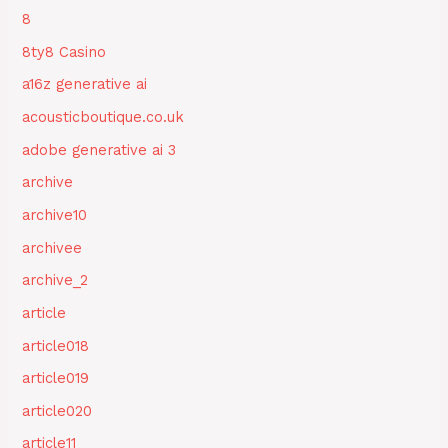
8
8ty8 Casino
a16z generative ai
acousticboutique.co.uk
adobe generative ai 3
archive
archive10
archivee
archive_2
article
article018
article019
article020
article11