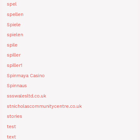
spel
spellen
Spiele
spielen
spile
spiller
spiller1
Spinmaya Casino
Spinnaus
ssswalesltd.co.uk
stnicholascommunitycentre.co.uk
stories
test
text