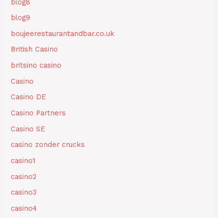
blog8
blog9
boujeerestaurantandbar.co.uk
British Casino
britsino casino
Casino
Casino DE
Casino Partners
Casino SE
casino zonder crucks
casino1
casino2
casino3
casino4