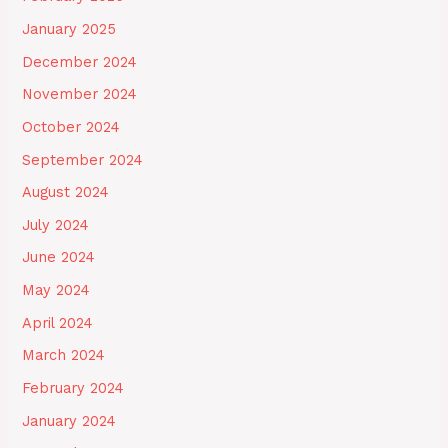
January 2025
December 2024
November 2024
October 2024
September 2024
August 2024
July 2024
June 2024
May 2024
April 2024
March 2024
February 2024
January 2024