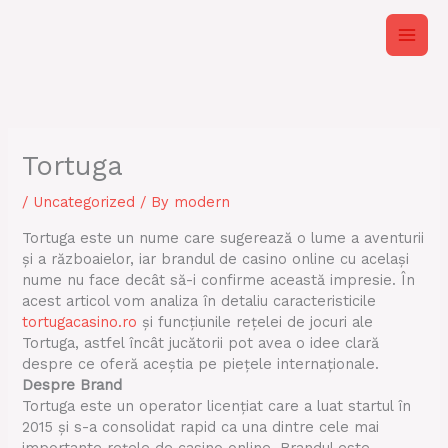
Skip
to
content
Tortuga
/
Uncategorized
/ By
modern
Tortuga este un nume care sugerează o lume a aventurii
și a războaielor, iar brandul de casino online cu același
nume nu face decât să-i confirme această impresie. În
acest articol vom analiza în detaliu caracteristicile
tortugacasino.ro
și funcțiunile rețelei de jocuri ale
Tortuga, astfel încât jucătorii pot avea o idee clară
despre ce oferă aceștia pe piețele internaționale.
Despre Brand
Tortuga este un operator licențiat care a luat startul în
2015 și s-a consolidat rapid ca una dintre cele mai
importante rețele de casino online. Brandul este