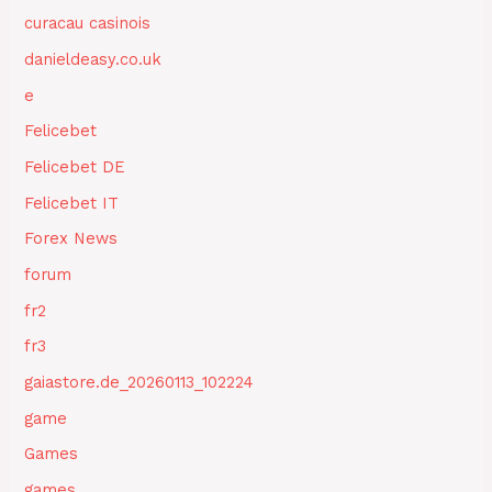
curacau casinois
danieldeasy.co.uk
e
Felicebet
Felicebet DE
Felicebet IT
Forex News
forum
fr2
fr3
gaiastore.de_20260113_102224
game
Games
games