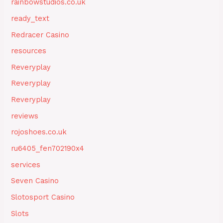
rainbowstudios.co.uk
ready_text
Redracer Casino
resources
Reveryplay
Reveryplay
Reveryplay
reviews
rojoshoes.co.uk
ru6405_fen702190x4
services
Seven Casino
Slotosport Casino
Slots