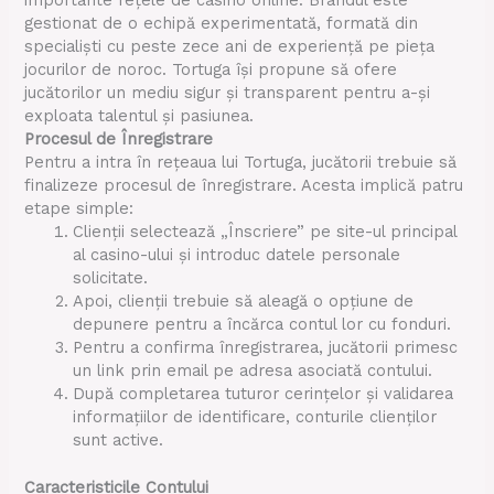
gestionat de o echipă experimentată, formată din
specialiști cu peste zece ani de experiență pe pieța
jocurilor de noroc. Tortuga își propune să ofere
jucătorilor un mediu sigur și transparent pentru a-și
exploata talentul și pasiunea.
Procesul de Înregistrare
Pentru a intra în rețeaua lui Tortuga, jucătorii trebuie să
finalizeze procesul de înregistrare. Acesta implică patru
etape simple:
Clienții selectează „Înscriere” pe site-ul principal
al casino-ului și introduc datele personale
solicitate.
Apoi, clienții trebuie să aleagă o opțiune de
depunere pentru a încărca contul lor cu fonduri.
Pentru a confirma înregistrarea, jucătorii primesc
un link prin email pe adresa asociată contului.
După completarea tuturor cerințelor și validarea
informațiilor de identificare, conturile clienților
sunt active.
Caracteristicile Contului