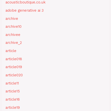
acousticboutique.co.uk
adobe generative ai 3
archive
archive10
archivee
archive_2
article
article018
article019
article020
article11
article15
article16
article19