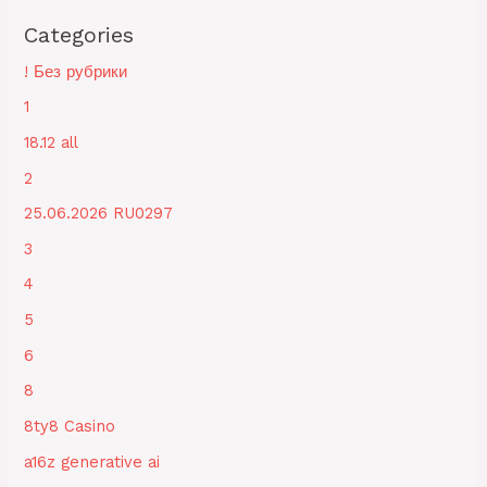
Categories
! Без рубрики
1
18.12 all
2
25.06.2026 RU0297
3
4
5
6
8
8ty8 Casino
a16z generative ai