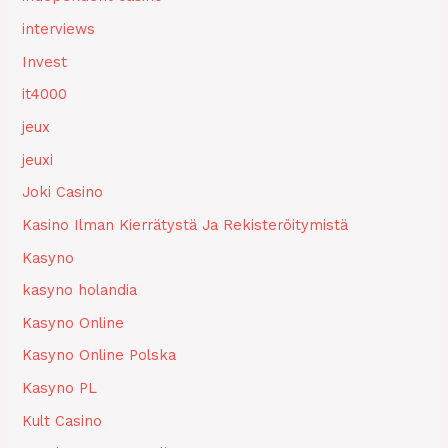
interviews
Invest
it4000
jeux
jeuxi
Joki Casino
Kasino Ilman Kierrätystä Ja Rekisteröitymistä
Kasyno
kasyno holandia
Kasyno Online
Kasyno Online Polska
Kasyno PL
Kult Casino