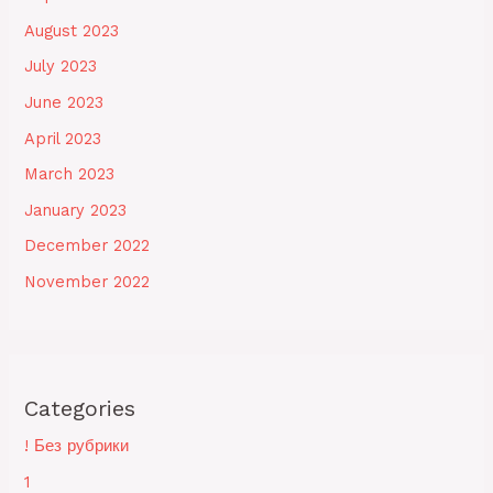
August 2023
July 2023
June 2023
April 2023
March 2023
January 2023
December 2022
November 2022
Categories
! Без рубрики
1