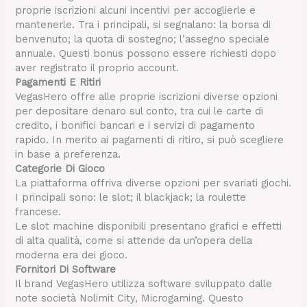
proprie iscrizioni alcuni incentivi per accoglierle e
mantenerle. Tra i principali, si segnalano: la borsa di
benvenuto; la quota di sostegno; l’assegno speciale
annuale. Questi bonus possono essere richiesti dopo
aver registrato il proprio account.
Pagamenti E Ritiri
VegasHero offre alle proprie iscrizioni diverse opzioni
per depositare denaro sul conto, tra cui le carte di
credito, i bonifici bancari e i servizi di pagamento
rapido. In merito ai pagamenti di ritiro, si può scegliere
in base a preferenza.
Categorie Di Gioco
La piattaforma offriva diverse opzioni per svariati giochi.
I principali sono: le slot; il blackjack; la roulette
francese.
Le slot machine disponibili presentano grafici e effetti
di alta qualità, come si attende da un’opera della
moderna era dei gioco.
Fornitori Di Software
Il brand VegasHero utilizza software sviluppato dalle
note società Nolimit City, Microgaming. Questo