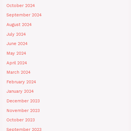
October 2024
September 2024
August 2024
July 2024
June 2024
May 2024
April 2024
March 2024
February 2024
January 2024
December 2023
November 2023
October 2023
September 2023