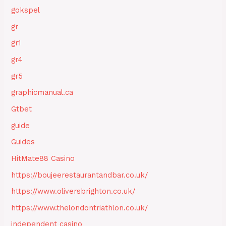
gokspel
gr
gr1
gr4
gr5
graphicmanual.ca
Gtbet
guide
Guides
HitMate88 Casino
https://boujeerestaurantandbar.co.uk/
https://www.oliversbrighton.co.uk/
https://www.thelondontriathlon.co.uk/
independent casino