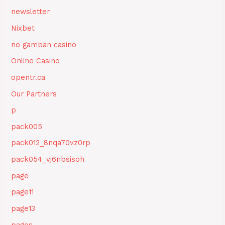
newsletter
Nixbet
no gamban casino
Online Casino
opentr.ca
Our Partners
p
pack005
pack012_8nqa70vz0rp
pack054_vj6nbsisoh
page
page11
page13
pages