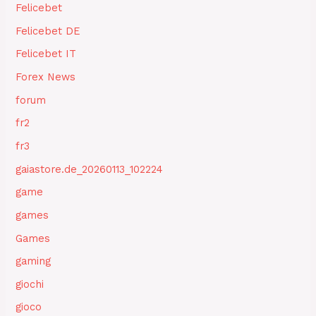
Felicebet
Felicebet DE
Felicebet IT
Forex News
forum
fr2
fr3
gaiastore.de_20260113_102224
game
games
Games
gaming
giochi
gioco