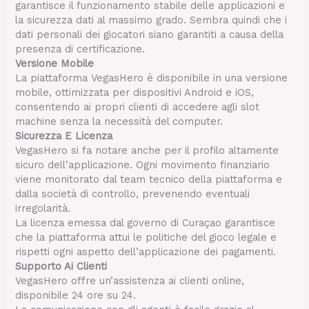
garantisce il funzionamento stabile delle applicazioni e
la sicurezza dati al massimo grado. Sembra quindi che i
dati personali dei giocatori siano garantiti a causa della
presenza di certificazione.
Versione Mobile
La piattaforma VegasHero è disponibile in una versione
mobile, ottimizzata per dispositivi Android e iOS,
consentendo ai propri clienti di accedere agli slot
machine senza la necessità del computer.
Sicurezza E Licenza
VegasHero si fa notare anche per il profilo altamente
sicuro dell’applicazione. Ogni movimento finanziario
viene monitorato dal team tecnico della piattaforma e
dalla società di controllo, prevenendo eventuali
irregolarità.
La licenza emessa dal governo di Curaçao garantisce
che la piattaforma attui le politiche del gioco legale e
rispetti ogni aspetto dell’applicazione dei pagamenti.
Supporto Ai Clienti
VegasHero offre un’assistenza ai clienti online,
disponibile 24 ore su 24.