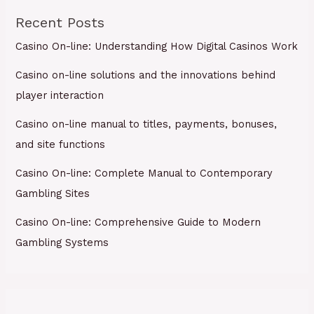
Recent Posts
Casino On-line: Understanding How Digital Casinos Work
Casino on-line solutions and the innovations behind
player interaction
Casino on-line manual to titles, payments, bonuses,
and site functions
Casino On-line: Complete Manual to Contemporary
Gambling Sites
Casino On-line: Comprehensive Guide to Modern
Gambling Systems