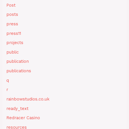
Post
posts
press
press11
projects
public
publication
publications
q
r
rainbowstudios.co.uk
ready_text
Redracer Casino
resources