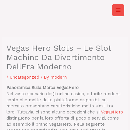
Skip
to
content
Vegas Hero Slots – Le Slot
Machine Da Divertimento
DellEra Moderno
/
Uncategorized
/ By
modern
Panoramica Sulla Marca VegasHero
Nel vasto scenario degli online casino, è facile rendersi
conto che molte delle piattaforme disponibili sul
mercato presentano caratteristiche molto simili tra
loro. Tuttavia, ci sono alcune eccezioni che si
VegasHero
distinguono per la loro offerta di gioco e servizi, come
ad esempio il brand VegasHero. Nella seguente