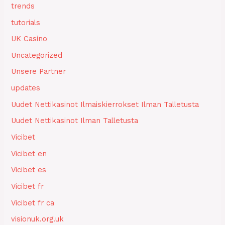
trends
tutorials
UK Casino
Uncategorized
Unsere Partner
updates
Uudet Nettikasinot Ilmaiskierrokset Ilman Talletusta
Uudet Nettikasinot Ilman Talletusta
Vicibet
Vicibet en
Vicibet es
Vicibet fr
Vicibet fr ca
visionuk.org.uk