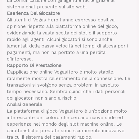
La comunicazione con gli agenti è facile grazie al
sistema chat presente sul sito web.
Eserienza Del Giocatore
Gli utenti di Vegas Hero hanno espresso positiva
opinione rispetto alla piattaforma online del gioco,
evidenziando la vasta scelta dei slot e il supporto
rapido agli agenti. Alcuni giocatori si sono anche
lamentati della bassa velocità nei tempi di attesa per i
pagamenti, ma non ha portato a una perdita
d’interesse.
Rapporto Di Prestazione
L’applicazione online VegasHero è molto stabile,
raramente mostra rallentamento nella connessione. Le
transazioni si svolgono senza problemi in assoluto
tempo necessario. Sembra quindi che i dati personali
dei giocatori non siano a rischio.
Analisi Generale
La piattaforma di gioco VegasHero è un’opzione molto
interessante per coloro che cercano nuove sfide ed
esperienze nel mondo degli slot machine online. Le
caratteristiche prestate sono sicuramente innovative,
tra cui il sistema dei pagamenti rapido.