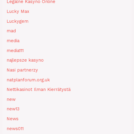
Legalne Kasyno Online
Lucky Max
Luckygem
mad
media
media111
najlepsze kasyno
Nasi partnerzy
natplanforum.org.uk
Nettikasinot Ilman Kierrätystä
new
new13
News
news011