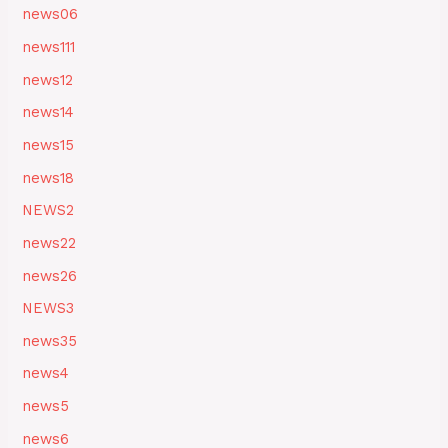
news06
news111
news12
news14
news15
news18
NEWS2
news22
news26
NEWS3
news35
news4
news5
news6