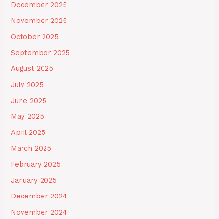
December 2025
November 2025
October 2025
September 2025
August 2025
July 2025
June 2025
May 2025
April 2025
March 2025
February 2025
January 2025
December 2024
November 2024