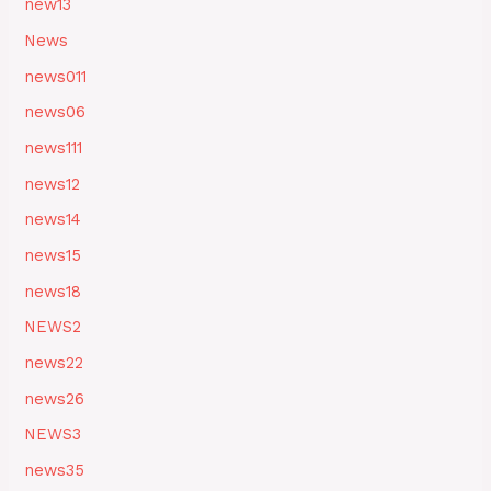
new13
News
news011
news06
news111
news12
news14
news15
news18
NEWS2
news22
news26
NEWS3
news35