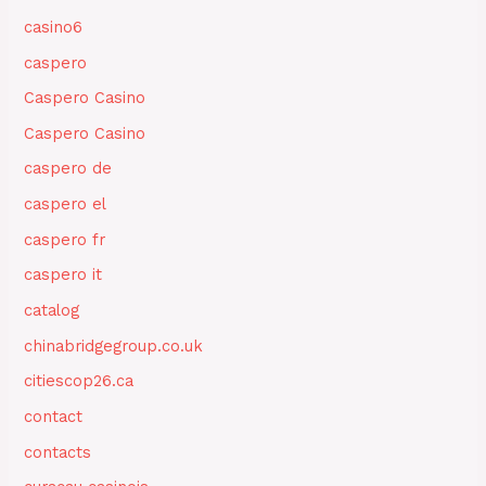
casino6
caspero
Caspero Casino
Caspero Casino
caspero de
caspero el
caspero fr
caspero it
catalog
chinabridgegroup.co.uk
citiescop26.ca
contact
contacts