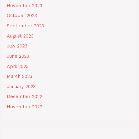
November 2023
October 2023
September 2023
August 2023
July 2023
June 2023
April 2023
March 2023
January 2023
December 2022
November 2022