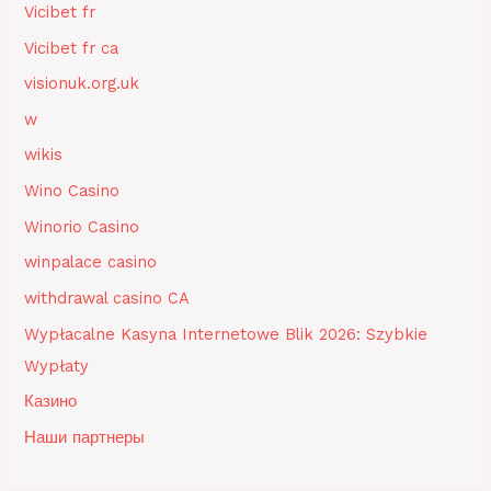
Vicibet fr
Vicibet fr ca
visionuk.org.uk
w
wikis
Wino Casino
Winorio Casino
winpalace casino
withdrawal casino CA
Wypłacalne Kasyna Internetowe Blik 2026: Szybkie
Wypłaty
Казино
Наши партнеры