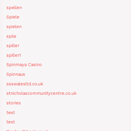
spellen
Spiele
spielen
spile
spiller
spiller1
Spinmaya Casino
Spinnaus
ssswalesltd.co.uk
stnicholascommunitycentre.co.uk
stories
test
text