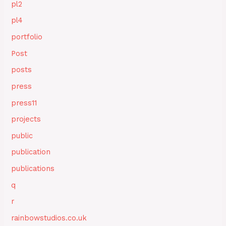
pl2
pl4
portfolio
Post
posts
press
press11
projects
public
publication
publications
q
r
rainbowstudios.co.uk