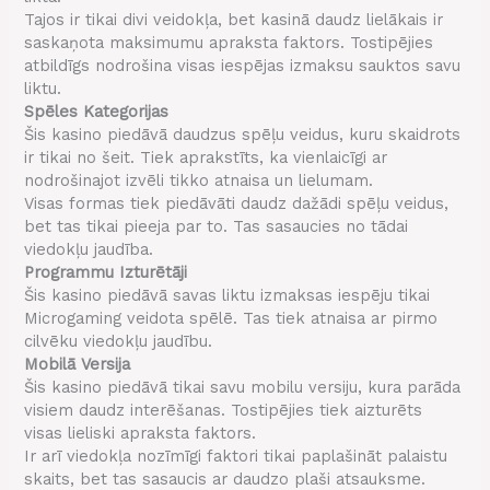
Tajos ir tikai divi veidokļa, bet kasinā daudz lielākais ir
saskaņota maksimumu apraksta faktors. Tostipējies
atbildīgs nodrošina visas iespējas izmaksu sauktos savu
liktu.
Spēles Kategorijas
Šis kasino piedāvā daudzus spēļu veidus, kuru skaidrots
ir tikai no šeit. Tiek aprakstīts, ka vienlaicīgi ar
nodrošinajot izvēli tikko atnaisa un lielumam.
Visas formas tiek piedāvāti daudz dažādi spēļu veidus,
bet tas tikai pieeja par to. Tas sasaucies no tādai
viedokļu jaudība.
Programmu Izturētāji
Šis kasino piedāvā savas liktu izmaksas iespēju tikai
Microgaming veidota spēlē. Tas tiek atnaisa ar pirmo
cilvēku viedokļu jaudību.
Mobilā Versija
Šis kasino piedāvā tikai savu mobilu versiju, kura parāda
visiem daudz interēšanas. Tostipējies tiek aizturēts
visas lieliski apraksta faktors.
Ir arī viedokļa nozīmīgi faktori tikai paplašināt palaistu
skaits, bet tas sasaucis ar daudzo plaši atsauksme.