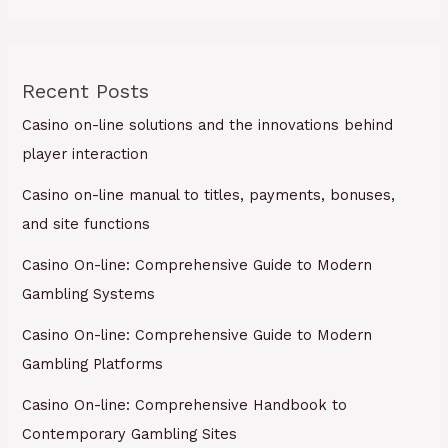
Recent Posts
Casino on-line solutions and the innovations behind
player interaction
Casino on-line manual to titles, payments, bonuses,
and site functions
Casino On-line: Comprehensive Guide to Modern
Gambling Systems
Casino On-line: Comprehensive Guide to Modern
Gambling Platforms
Casino On-line: Comprehensive Handbook to
Contemporary Gambling Sites