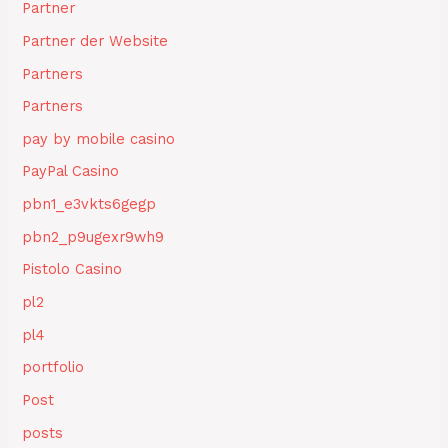
Partner
Partner der Website
Partners
Partners
pay by mobile casino
PayPal Casino
pbn1_e3vkts6gegp
pbn2_p9ugexr9wh9
Pistolo Casino
pl2
pl4
portfolio
Post
posts