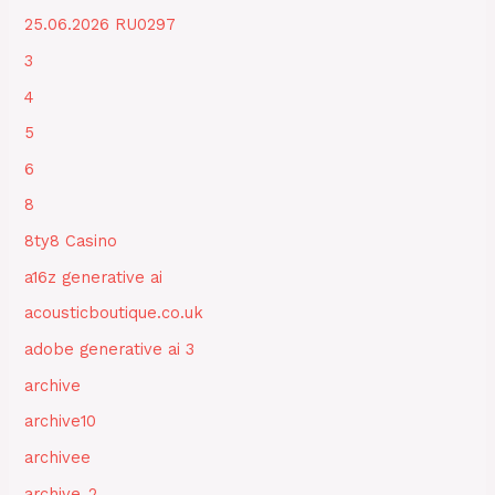
25.06.2026 RU0297
3
4
5
6
8
8ty8 Casino
a16z generative ai
acousticboutique.co.uk
adobe generative ai 3
archive
archive10
archivee
archive_2