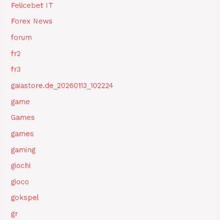
Felicebet IT
Forex News
forum
fr2
fr3
gaiastore.de_20260113_102224
game
Games
games
gaming
giochi
gioco
gokspel
gr