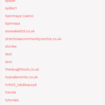
spiller
spiller1
Spinmaya Casino
Spinnaus
ssswalesltd.co.uk
stnicholascommunitycentre.co.uk
stories
test
text
thedoughhook.co.uk
topsailevents.co.uk
tr1005_tdo8kacxy8
trends
tutorials