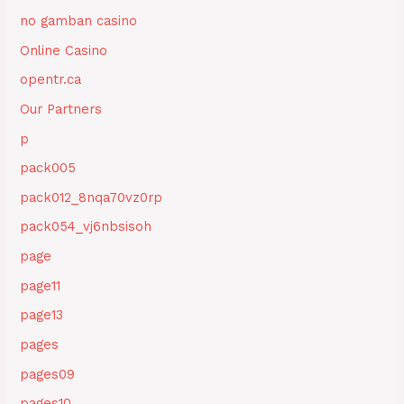
no gamban casino
Online Casino
opentr.ca
Our Partners
p
pack005
pack012_8nqa70vz0rp
pack054_vj6nbsisoh
page
page11
page13
pages
pages09
pages10