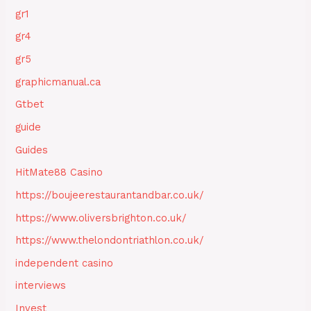
gr1
gr4
gr5
graphicmanual.ca
Gtbet
guide
Guides
HitMate88 Casino
https://boujeerestaurantandbar.co.uk/
https://www.oliversbrighton.co.uk/
https://www.thelondontriathlon.co.uk/
independent casino
interviews
Invest