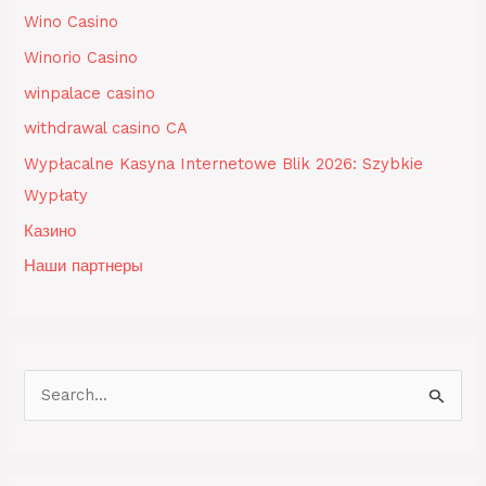
Wino Casino
Winorio Casino
winpalace casino
withdrawal casino CA
Wypłacalne Kasyna Internetowe Blik 2026: Szybkie
Wypłaty
Казино
Наши партнеры
S
e
a