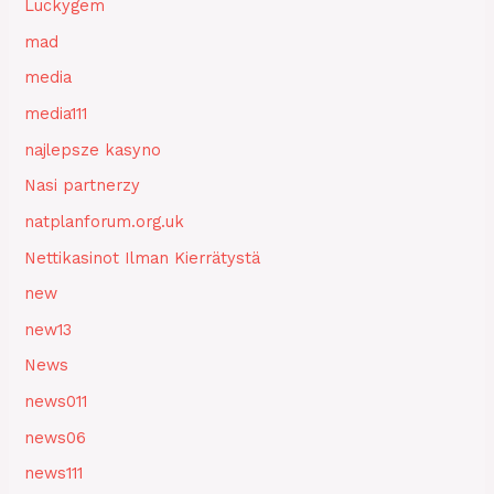
Luckygem
mad
media
media111
najlepsze kasyno
Nasi partnerzy
natplanforum.org.uk
Nettikasinot Ilman Kierrätystä
new
new13
News
news011
news06
news111