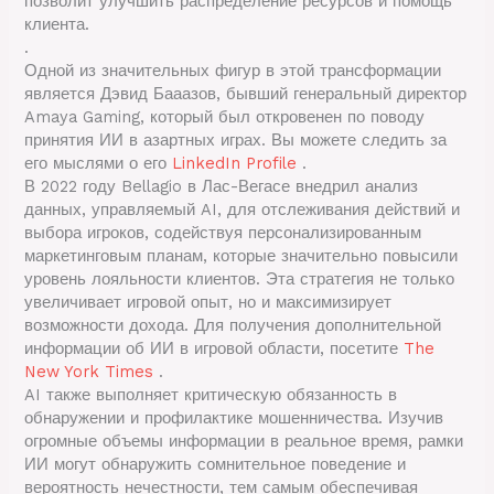
позволит улучшить распределение ресурсов и помощь
клиента.
.
Одной из значительных фигур в этой трансформации
является Дэвид Бааазов, бывший генеральный директор
Amaya Gaming, который был откровенен по поводу
принятия ИИ в азартных играх. Вы можете следить за
его мыслями о его
LinkedIn Profile
.
В 2022 году Bellagio в Лас-Вегасе внедрил анализ
данных, управляемый AI, для отслеживания действий и
выбора игроков, содействуя персонализированным
маркетинговым планам, которые значительно повысили
уровень лояльности клиентов. Эта стратегия не только
увеличивает игровой опыт, но и максимизирует
возможности дохода. Для получения дополнительной
информации об ИИ в игровой области, посетите
The
New York Times
.
AI также выполняет критическую обязанность в
обнаружении и профилактике мошенничества. Изучив
огромные объемы информации в реальное время, рамки
ИИ могут обнаружить сомнительное поведение и
вероятность нечестности, тем самым обеспечивая