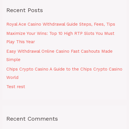
r
Recent Posts
c
h
Royal Ace Casino Withdrawal Guide Steps, Fees, Tips
f
Maximize Your Wins: Top 10 High RTP Slots You Must
o
Play This Year
r
Easy Withdrawal Online Casino Fast Cashouts Made
:
Simple
Chips Crypto Casino A Guide to the Chips Crypto Casino
World
Test rest
Recent Comments