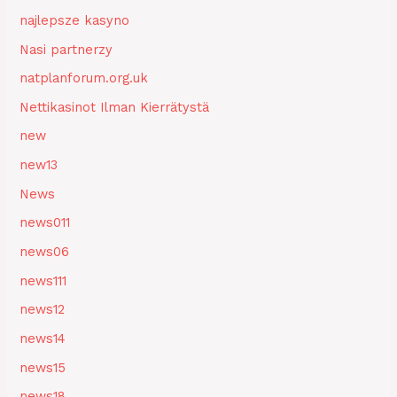
najlepsze kasyno
Nasi partnerzy
natplanforum.org.uk
Nettikasinot Ilman Kierrätystä
new
new13
News
news011
news06
news111
news12
news14
news15
news18