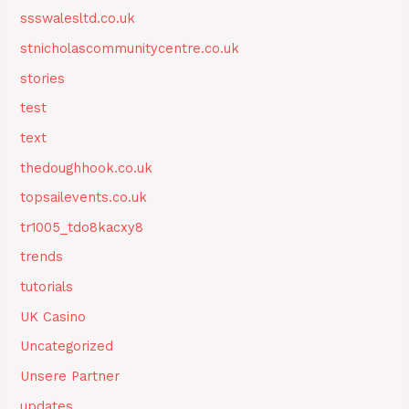
ssswalesltd.co.uk
stnicholascommunitycentre.co.uk
stories
test
text
thedoughhook.co.uk
topsailevents.co.uk
tr1005_tdo8kacxy8
trends
tutorials
UK Casino
Uncategorized
Unsere Partner
updates