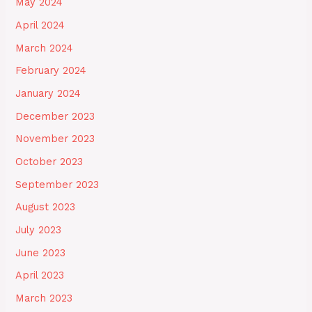
May 2024
April 2024
March 2024
February 2024
January 2024
December 2023
November 2023
October 2023
September 2023
August 2023
July 2023
June 2023
April 2023
March 2023