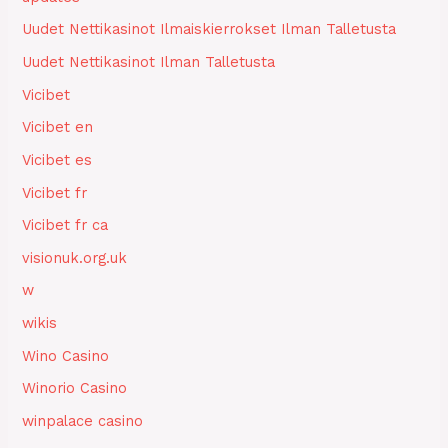
Uudet Nettikasinot Ilmaiskierrokset Ilman Talletusta
Uudet Nettikasinot Ilman Talletusta
Vicibet
Vicibet en
Vicibet es
Vicibet fr
Vicibet fr ca
visionuk.org.uk
w
wikis
Wino Casino
Winorio Casino
winpalace casino