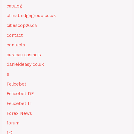
catalog
chinabridgegroup.co.uk
citiescop26.ca
contact
contacts
curacau casinois
danieldeasy.co.uk
e
Felicebet
Felicebet DE
Felicebet IT
Forex News
forum
fr2