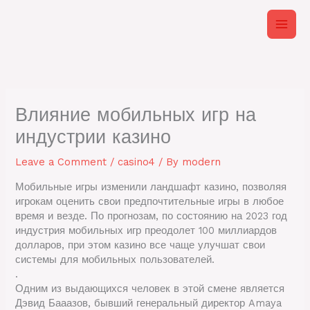
Skip
to
content
Влияние мобильных игр на
индустрии казино
Leave a Comment
/
casino4
/ By
modern
Мобильные игры изменили ландшафт казино, позволяя
игрокам оценить свои предпочтительные игры в любое
время и везде. По прогнозам, по состоянию на 2023 год
индустрия мобильных игр преодолет 100 миллиардов
долларов, при этом казино все чаще улучшат свои
системы для мобильных пользователей.
.
Одним из выдающихся человек в этой смене является
Дэвид Бааазов, бывший генеральный директор Amaya