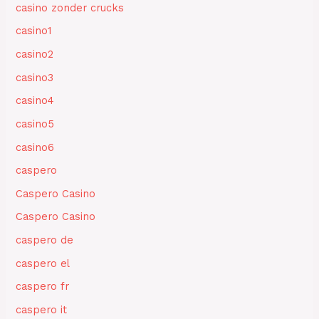
casino zonder crucks
casino1
casino2
casino3
casino4
casino5
casino6
caspero
Caspero Casino
Caspero Casino
caspero de
caspero el
caspero fr
caspero it