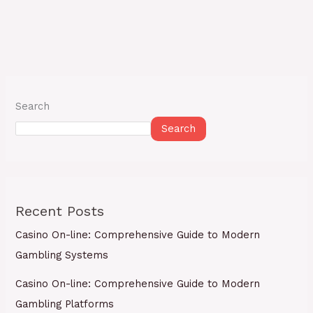
Search
Search
Recent Posts
Casino On-line: Comprehensive Guide to Modern
Gambling Systems
Casino On-line: Comprehensive Guide to Modern
Gambling Platforms