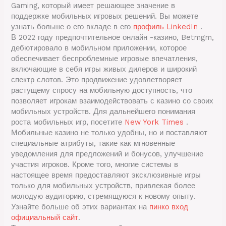
Gaming, который имеет решающее значение в
поддержке мобильных игровых решений. Вы можете
узнать больше о его вкладе в его
профиль LinkedIn
.
В 2022 году предпочтительное онлайн -казино, Betmgm,
дебютировало в мобильном приложении, которое
обеспечивает беспроблемные игровые впечатления,
включающие в себя игры живых дилеров и широкий
спектр слотов. Это продвижение удовлетворяет
растущему спросу на мобильную доступность, что
позволяет игрокам взаимодействовать с казино со своих
мобильных устройств. Для дальнейшего понимания
роста мобильных игр, посетите
New York Times
.
Мобильные казино не только удобны, но и поставляют
специальные атрибуты, такие как мгновенные
уведомления для предложений и бонусов, улучшение
участия игроков. Кроме того, многие системы в
настоящее время предоставляют эксклюзивные игры
только для мобильных устройств, привлекая более
молодую аудиторию, стремящуюся к новому опыту.
Узнайте больше об этих вариантах на
пинко вход
официальный сайт
.