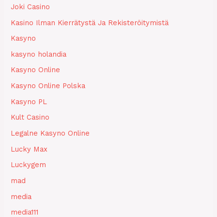
Joki Casino
Kasino Ilman Kierrätystä Ja Rekisteröitymistä
Kasyno
kasyno holandia
Kasyno Online
Kasyno Online Polska
Kasyno PL
Kult Casino
Legalne Kasyno Online
Lucky Max
Luckygem
mad
media
media111