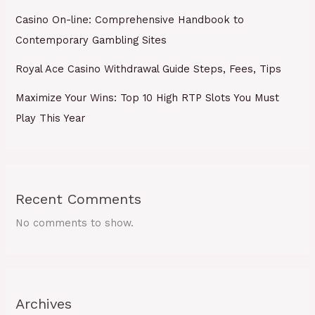
Casino On-line: Comprehensive Handbook to
Contemporary Gambling Sites
Royal Ace Casino Withdrawal Guide Steps, Fees, Tips
Maximize Your Wins: Top 10 High RTP Slots You Must
Play This Year
Recent Comments
No comments to show.
Archives