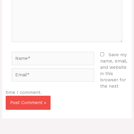
Name*
Save my
name, email,
and website
Email*
in this
browser for
the next
time I comment.