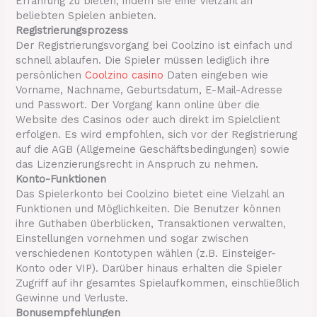
Erfahrung zu bieten, indem sie eine Vielzahl an
beliebten Spielen anbieten.
Registrierungsprozess
Der Registrierungsvorgang bei Coolzino ist einfach und
schnell ablaufen. Die Spieler müssen lediglich ihre
persönlichen
Coolzino casino
Daten eingeben wie
Vorname, Nachname, Geburtsdatum, E-Mail-Adresse
und Passwort. Der Vorgang kann online über die
Website des Casinos oder auch direkt im Spielclient
erfolgen. Es wird empfohlen, sich vor der Registrierung
auf die AGB (Allgemeine Geschäftsbedingungen) sowie
das Lizenzierungsrecht in Anspruch zu nehmen.
Konto-Funktionen
Das Spielerkonto bei Coolzino bietet eine Vielzahl an
Funktionen und Möglichkeiten. Die Benutzer können
ihre Guthaben überblicken, Transaktionen verwalten,
Einstellungen vornehmen und sogar zwischen
verschiedenen Kontotypen wählen (z.B. Einsteiger-
Konto oder VIP). Darüber hinaus erhalten die Spieler
Zugriff auf ihr gesamtes Spielaufkommen, einschließlich
Gewinne und Verluste.
Bonusempfehlungen