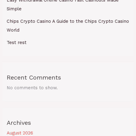
Simple
Chips Crypto Casino A Guide to the Chips Crypto Casino
World
Test rest
Recent Comments
No comments to show.
Archives
August 2026