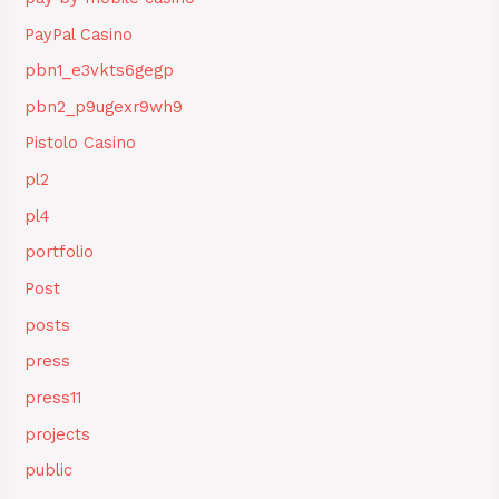
PayPal Casino
pbn1_e3vkts6gegp
pbn2_p9ugexr9wh9
Pistolo Casino
pl2
pl4
portfolio
Post
posts
press
press11
projects
public