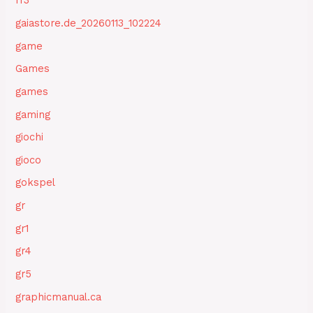
fr3
gaiastore.de_20260113_102224
game
Games
games
gaming
giochi
gioco
gokspel
gr
gr1
gr4
gr5
graphicmanual.ca