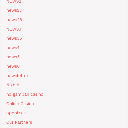
NEWS2
news22
news26
NEWS3
news35
news4
news5
news6
newsletter
Nixbet
no gamban casino
Online Casino
opentr.ca
Our Partners