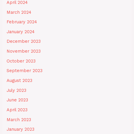
April 2024
March 2024
February 2024
January 2024
December 2023
November 2023
October 2023
September 2023
August 2023
July 2023
June 2023
April 2023
March 2023
January 2023