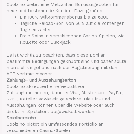
Coolzino bietet eine Vielzahl an Bonusangeboten für
neue und bestehende Kunden. Dazu gehören:
Ein 100% Willkommensbonus bis zu €300
Tägliche Reload-Boni von 50% auf die vorherigen
Tage einzahlen.
Freie Spins in verschiedenen Casino-Spielen, wie
Roulette oder Blackjack.
Es ist wichtig zu beachten, dass diese Boni an
bestimmte Bedingungen geknüpft sind und daher sollte
man sich umgehend nach der Registrierung mit den
AGB vertraut machen.
Zahlungs- und Auszahlungsarten
Coolzino akzeptiert eine Vielzahl von
Zahlungsmethoden, darunter Visa, Mastercard, PayPal,
Skrill, Neteller sowie einige andere. Die Ein- und
Auszahlungen können über die Website oder auch
direkt im Spielclient abgewickelt werden.
Spielbereiche
Coolzino bietet ein umfassendes Portfolio an
verschiedenen Casino-Spielen: