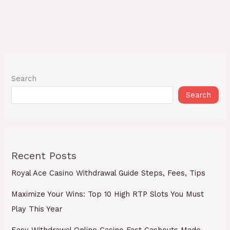
Search
Search
Recent Posts
Royal Ace Casino Withdrawal Guide Steps, Fees, Tips
Maximize Your Wins: Top 10 High RTP Slots You Must
Play This Year
Easy Withdrawal Online Casino Fast Cashouts Made