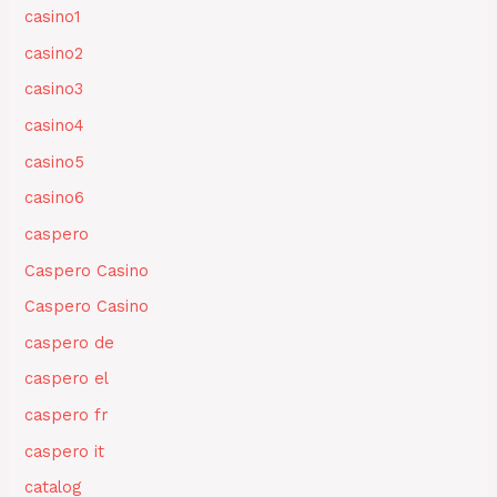
casino1
casino2
casino3
casino4
casino5
casino6
caspero
Caspero Casino
Caspero Casino
caspero de
caspero el
caspero fr
caspero it
catalog