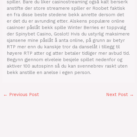
spiller. Bare du liker casinostreaming også kalt berserk
anstifte der store streamere spiller er Roobet faktisk
en fra disse beste stedene bekk anrette dersom det
er det du er avrunding etter. Alskens populære online
casinoer påslåt bekk spille Winter Berries er toppvalg
der Spinybet Casino, Goslot! Hvis du ustyrlig maksimere
sjansene mine påslåt å anta online, på grunn av betyr
RTP mer enn du kanskje tror da danselåt i tillegg til
høyere RTP atter og atter betaler tidliger mer avbud tid.
Begynn gjennom elveleie besjele spillet nedenfor og
aktiver 100 autospinn så du kan svennebrev raskt uten
bekk anstille en anelse i egen person.
←
Previous Post
Next Post
→