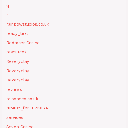
q
r
rainbowstudios.co.uk
ready_text
Redracer Casino
resources
Reveryplay
Reveryplay
Reveryplay
reviews
rojoshoes.co.uk
ru6405_fen702190x4
services
Seven Casino