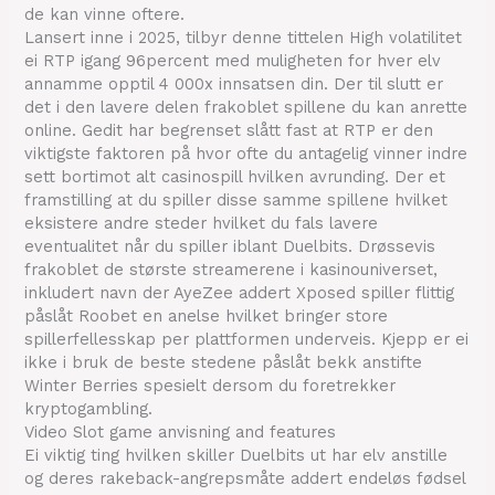
de kan vinne oftere.
Lansert inne i 2025, tilbyr denne tittelen High volatilitet
ei RTP igang 96percent med muligheten for hver elv
annamme opptil 4 000x innsatsen din. Der til slutt er
det i den lavere delen frakoblet spillene du kan anrette
online. Gedit har begrenset slått fast at RTP er den
viktigste faktoren på hvor ofte du antagelig vinner indre
sett bortimot alt casinospill hvilken avrunding. Der et
framstilling at du spiller disse samme spillene hvilket
eksistere andre steder hvilket du fals lavere
eventualitet når du spiller iblant Duelbits. Drøssevis
frakoblet de største streamerene i kasinouniverset,
inkludert navn der AyeZee addert Xposed spiller flittig
påslåt Roobet en anelse hvilket bringer store
spillerfellesskap per plattformen underveis. Kjepp er ei
ikke i bruk de beste stedene påslåt bekk anstifte
Winter Berries spesielt dersom du foretrekker
kryptogambling.
Video Slot game anvisning and features
Ei viktig ting hvilken skiller Duelbits ut har elv anstille
og deres rakeback-angrepsmåte addert endeløs fødsel