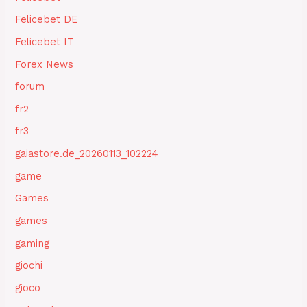
Felicebet DE
Felicebet IT
Forex News
forum
fr2
fr3
gaiastore.de_20260113_102224
game
Games
games
gaming
giochi
gioco