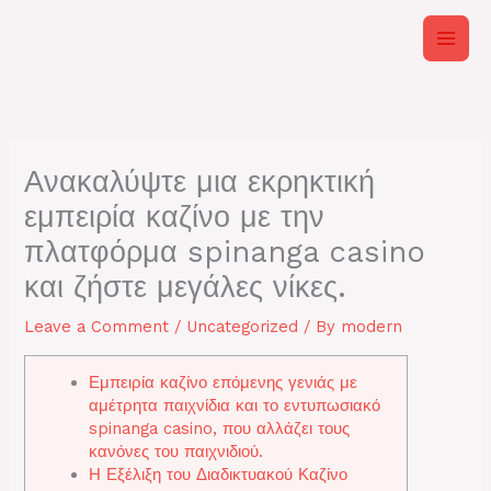
Skip
to
content
Ανακαλύψτε μια εκρηκτική
εμπειρία καζίνο με την
πλατφόρμα spinanga casino
και ζήστε μεγάλες νίκες.
Leave a Comment
/
Uncategorized
/ By
modern
Εμπειρία καζίνο επόμενης γενιάς με
αμέτρητα παιχνίδια και το εντυπωσιακό
spinanga casino, που αλλάζει τους
κανόνες του παιχνιδιού.
Η Εξέλιξη του Διαδικτυακού Καζίνο