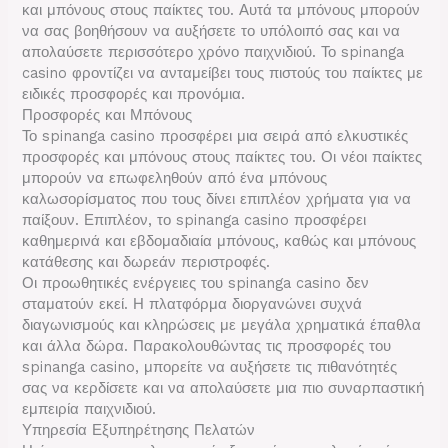
και μπόνους στους παίκτες του. Αυτά τα μπόνους μπορούν
να σας βοηθήσουν να αυξήσετε το υπόλοιπό σας και να
απολαύσετε περισσότερο χρόνο παιχνιδιού. Το spinanga
casino φροντίζει να ανταμείβει τους πιστούς του παίκτες με
ειδικές προσφορές και προνόμια.
Προσφορές και Μπόνους
Το spinanga casino προσφέρει μια σειρά από ελκυστικές
προσφορές και μπόνους στους παίκτες του. Οι νέοι παίκτες
μπορούν να επωφεληθούν από ένα μπόνους
καλωσορίσματος που τους δίνει επιπλέον χρήματα για να
παίξουν. Επιπλέον, το spinanga casino προσφέρει
καθημερινά και εβδομαδιαία μπόνους, καθώς και μπόνους
κατάθεσης και δωρεάν περιστροφές.
Οι προωθητικές ενέργειες του spinanga casino δεν
σταματούν εκεί. Η πλατφόρμα διοργανώνει συχνά
διαγωνισμούς και κληρώσεις με μεγάλα χρηματικά έπαθλα
και άλλα δώρα. Παρακολουθώντας τις προσφορές του
spinanga casino, μπορείτε να αυξήσετε τις πιθανότητές
σας να κερδίσετε και να απολαύσετε μια πιο συναρπαστική
εμπειρία παιχνιδιού.
Υπηρεσία Εξυπηρέτησης Πελατών