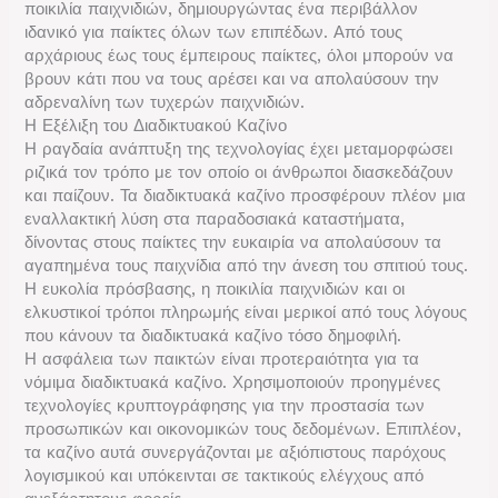
ποικιλία παιχνιδιών, δημιουργώντας ένα περιβάλλον
ιδανικό για παίκτες όλων των επιπέδων. Από τους
αρχάριους έως τους έμπειρους παίκτες, όλοι μπορούν να
βρουν κάτι που να τους αρέσει και να απολαύσουν την
αδρεναλίνη των τυχερών παιχνιδιών.
Η Εξέλιξη του Διαδικτυακού Καζίνο
Η ραγδαία ανάπτυξη της τεχνολογίας έχει μεταμορφώσει
ριζικά τον τρόπο με τον οποίο οι άνθρωποι διασκεδάζουν
και παίζουν. Τα διαδικτυακά καζίνο προσφέρουν πλέον μια
εναλλακτική λύση στα παραδοσιακά καταστήματα,
δίνοντας στους παίκτες την ευκαιρία να απολαύσουν τα
αγαπημένα τους παιχνίδια από την άνεση του σπιτιού τους.
Η ευκολία πρόσβασης, η ποικιλία παιχνιδιών και οι
ελκυστικοί τρόποι πληρωμής είναι μερικοί από τους λόγους
που κάνουν τα διαδικτυακά καζίνο τόσο δημοφιλή.
Η ασφάλεια των παικτών είναι προτεραιότητα για τα
νόμιμα διαδικτυακά καζίνο. Χρησιμοποιούν προηγμένες
τεχνολογίες κρυπτογράφησης για την προστασία των
προσωπικών και οικονομικών τους δεδομένων. Επιπλέον,
τα καζίνο αυτά συνεργάζονται με αξιόπιστους παρόχους
λογισμικού και υπόκεινται σε τακτικούς ελέγχους από