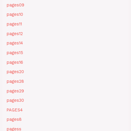
pages09
pages10
pages11
pages12
pages14
pages15
pages16
pages20
pages28
pages29
pages30
PAGES4
pages8
pagess