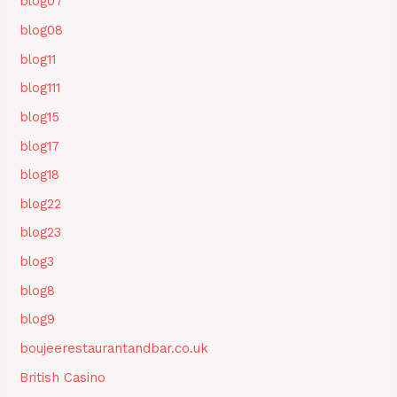
blog07
blog08
blog11
blog111
blog15
blog17
blog18
blog22
blog23
blog3
blog8
blog9
boujeerestaurantandbar.co.uk
British Casino