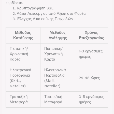
κερδίσετε.
Κρυπτογράφηση SSL
Άδεια Λειτουργίας από Αξιόπιστο Φορέα
Έλεγχος Δικαιοσύνης Παιχνιδιών
Μέθοδος
Μέθοδος
Χρόνος
Κατάθεσης
Ανάληψης
Επεξεργασίας
Πιστωτική/
Πιστωτική/
1-3 εργάσιμες
Χρεωστική
Χρεωστική
ημέρες
Κάρτα
Κάρτα
Ηλεκτρονικά
Ηλεκτρονικά
Πορτοφόλια
Πορτοφόλια
24-48 ώρες
(Skrill,
(Skrill,
Neteller)
Neteller)
Τραπεζική
Τραπεζική
3-5 εργάσιμες
Μεταφορά
Μεταφορά
ημέρες