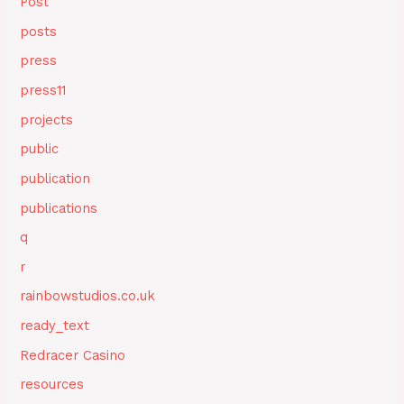
Post
posts
press
press11
projects
public
publication
publications
q
r
rainbowstudios.co.uk
ready_text
Redracer Casino
resources