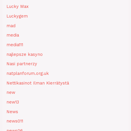
Lucky Max
Luckygem
mad
media
media111
najlepsze kasyno
Nasi partnerzy
natplanforum.org.uk
Nettikasinot Ilman Kierrätystä
new
new13
News
news011
news06