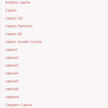
britsino casino
Casino
Casino DE
Casino Partners
Casino SE
casino zonder crucks
casino1
casino2
casino3
casino4
casino5
casino6
caspero
Caspero Casino