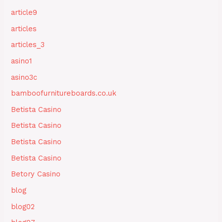
article9
articles
articles_3
asino1
asino3c
bamboofurnitureboards.co.uk
Betista Casino
Betista Casino
Betista Casino
Betista Casino
Betory Casino
blog
blog02