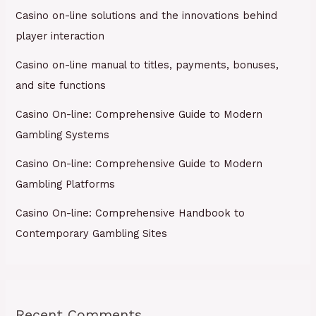
Casino on-line solutions and the innovations behind
player interaction
Casino on-line manual to titles, payments, bonuses,
and site functions
Casino On-line: Comprehensive Guide to Modern
Gambling Systems
Casino On-line: Comprehensive Guide to Modern
Gambling Platforms
Casino On-line: Comprehensive Handbook to
Contemporary Gambling Sites
Recent Comments