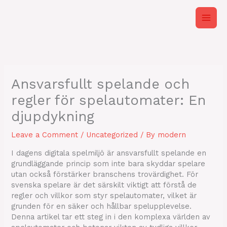
Skip
to
content
Ansvarsfullt spelande och
regler för spelautomater: En
djupdykning
Leave a Comment
/
Uncategorized
/ By
modern
I dagens digitala spelmiljö är ansvarsfullt spelande en
grundläggande princip som inte bara skyddar spelare
utan också förstärker branschens trovärdighet. För
svenska spelare är det särskilt viktigt att förstå de
regler och villkor som styr spelautomater, vilket är
grunden för en säker och hållbar spelupplevelse.
Denna artikel tar ett steg in i den komplexa världen av