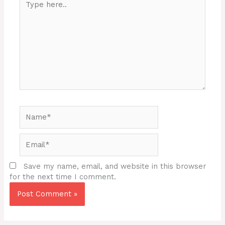
here..
Name*
Email*
Save my name, email, and website in this browser
for the next time I comment.