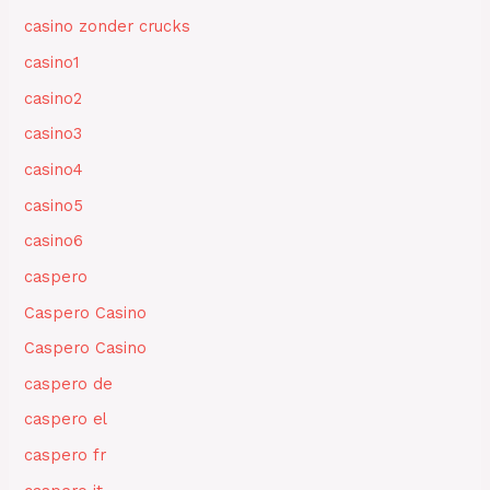
casino zonder crucks
casino1
casino2
casino3
casino4
casino5
casino6
caspero
Caspero Casino
Caspero Casino
caspero de
caspero el
caspero fr