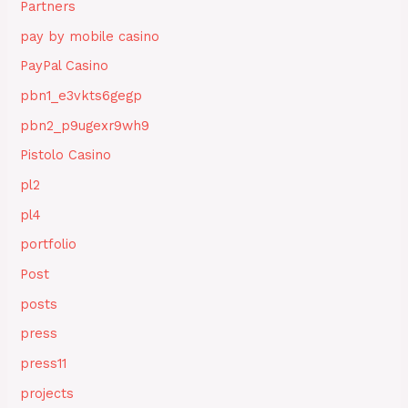
Partners
pay by mobile casino
PayPal Casino
pbn1_e3vkts6gegp
pbn2_p9ugexr9wh9
Pistolo Casino
pl2
pl4
portfolio
Post
posts
press
press11
projects