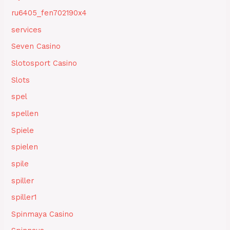
ru6405_fen702190x4
services
Seven Casino
Slotosport Casino
Slots
spel
spellen
Spiele
spielen
spile
spiller
spiller1
Spinmaya Casino