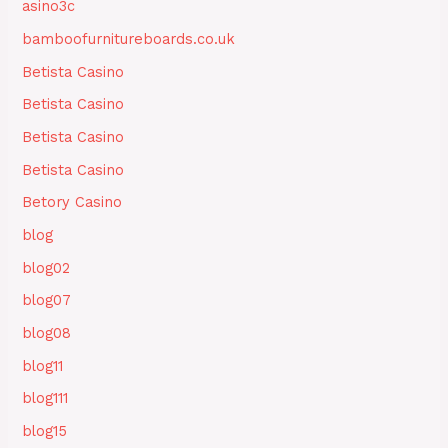
asino3c
bamboofurnitureboards.co.uk
Betista Casino
Betista Casino
Betista Casino
Betista Casino
Betory Casino
blog
blog02
blog07
blog08
blog11
blog111
blog15