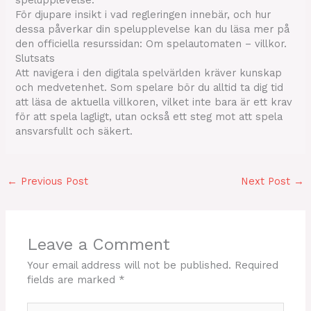
För djupare insikt i vad regleringen innebär, och hur
dessa påverkar din spelupplevelse kan du läsa mer på
den officiella resurssidan: Om spelautomaten – villkor.
Slutsats
Att navigera i den digitala spelvärlden kräver kunskap
och medvetenhet. Som spelare bör du alltid ta dig tid
att läsa de aktuella villkoren, vilket inte bara är ett krav
för att spela lagligt, utan också ett steg mot att spela
ansvarsfullt och säkert.
←
Previous Post
Next Post
→
Leave a Comment
Your email address will not be published.
Required
fields are marked
*
Type