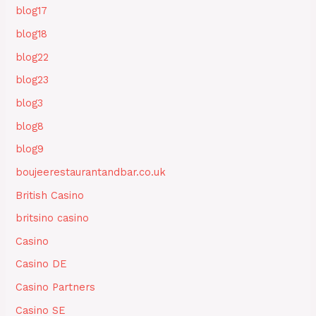
blog17
blog18
blog22
blog23
blog3
blog8
blog9
boujeerestaurantandbar.co.uk
British Casino
britsino casino
Casino
Casino DE
Casino Partners
Casino SE