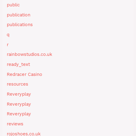
public
publication
publications
q
r
rainbowstudios.co.uk
ready_text
Redracer Casino
resources
Reveryplay
Reveryplay
Reveryplay
reviews
rojoshoes.co.uk