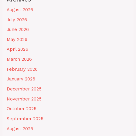
August 2026
July 2026
June 2026
May 2026
April 2026
March 2026
February 2026
January 2026
December 2025
November 2025
October 2025
September 2025
August 2025