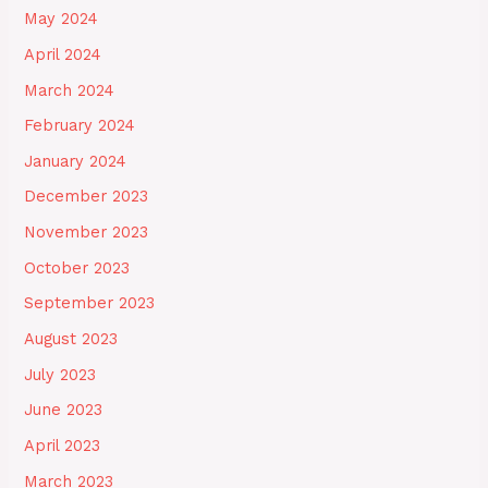
May 2024
April 2024
March 2024
February 2024
January 2024
December 2023
November 2023
October 2023
September 2023
August 2023
July 2023
June 2023
April 2023
March 2023