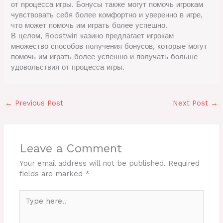
от процесса игры. Бонусы также могут помочь игрокам
чувствовать себя более комфортно и уверенно в игре,
что может помочь им играть более успешно.
В целом, Boostwin казино предлагает игрокам
множество способов получения бонусов, которые могут
помочь им играть более успешно и получать больше
удовольствия от процесса игры.
←
Previous Post
Next Post
→
Leave a Comment
Your email address will not be published.
Required
fields are marked
*
Type
here..