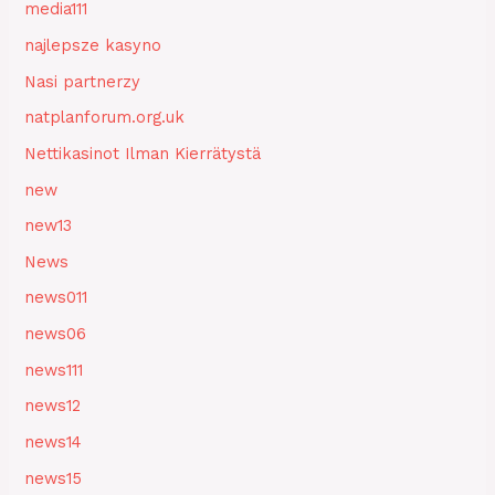
media111
najlepsze kasyno
Nasi partnerzy
natplanforum.org.uk
Nettikasinot Ilman Kierrätystä
new
new13
News
news011
news06
news111
news12
news14
news15