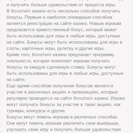
и получить больше удовольствия от процесса игры.
В Boostwin казино есть несколько способов получать
бонусы. Первым и наиболее очевидным способом
является регистрация на сайте казино. Новым игрокам
предлагается приветственный бонус, который может
быть использован для игры в любые игры, доступные
на сайте. Бонусы могут быть использованы для игры в
слоты, карточные игры, рулетку и другие игры.
Кроме того, Boostwin казино предлагает программу
лояльности, которая позволяет игрокам получать
бонусы за каждую сделанную ставку. Бонусы могут
быть использованы для игры в любые игры, доступные
на сайте.
Еще одним способом получения бонусов является
участие в различных акциях и промоакциях, которые
регулярно проводятся на сайте Boostwin казино. Игроки
могут получать бонусы за участие в таких акциях, как
турниры, конкурсы и другие.
Бонусы могут помочь игрокам в различных способах.
Они могут помочь игрокам увеличить свои выигрыши,
улучшить свою игру и получить больше удовольствия