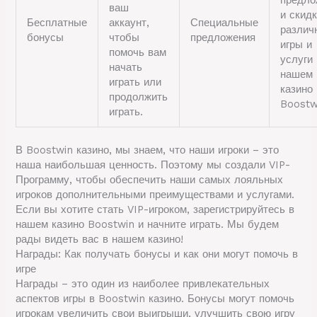
предло
ваш
и скидк
Бесплатные
аккаунт,
Специальные
различ
бонусы
чтобы
предложения
игры и
помочь вам
услуги 
начать
нашем
играть или
казино
продолжить
Boostw
играть.
В Boostwin казино, мы знаем, что наши игроки – это
наша наибольшая ценность. Поэтому мы создали VIP-
Программу, чтобы обеспечить наши самых лояльных
игроков дополнительными преимуществами и услугами.
Если вы хотите стать VIP-игроком, зарегистрируйтесь в
нашем казино Boostwin и начните играть. Мы будем
рады видеть вас в нашем казино!
Награды: Как получать бонусы и как они могут помочь в
игре
Награды – это один из наиболее привлекательных
аспектов игры в Boostwin казино. Бонусы могут помочь
игрокам увеличить свои выигрыши, улучшить свою игру