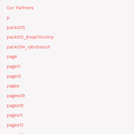
Our Partners
p
pack005
pack012_8nqa70vz0rp
pack054_vj6nbsisoh
page
page11
page13
pages
pages09
pages10
pages11
pages12