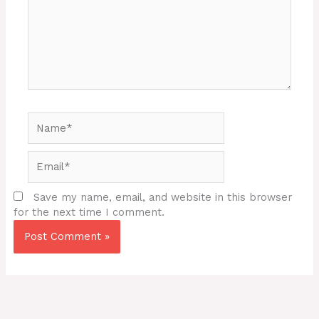
Name*
Email*
Save my name, email, and website in this browser
for the next time I comment.