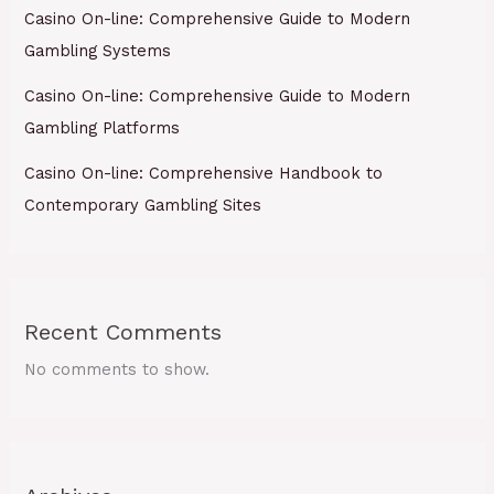
Casino On-line: Comprehensive Guide to Modern
Gambling Systems
Casino On-line: Comprehensive Guide to Modern
Gambling Platforms
Casino On-line: Comprehensive Handbook to
Contemporary Gambling Sites
Recent Comments
No comments to show.