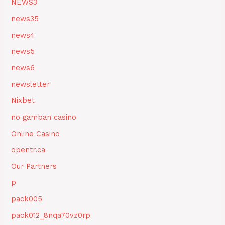
NEWS3
news35
news4
news5
news6
newsletter
Nixbet
no gamban casino
Online Casino
opentr.ca
Our Partners
p
pack005
pack012_8nqa70vz0rp