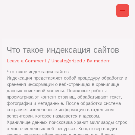
Skip
to
content
Что такое индексация сайтов
Leave a Comment
/
Uncategorized
/ By
modern
Что такое индексация сайтов
Индексация представляет собой процедуру обработки и
хранения информации о веб-страницах в хранилище
данных поисковой машины. Поисковые роботы
просматривают контент страниц, обрабатывают текст,
фотографии и метаданные. После обработки система
сохраняет извлеченные информацию в отдельном
репозитории, которое называется индексом.
Хранилище данных поисковика хранит миллиарды строк
о многочисленных веб-ресурсах. Когда юзер вводит
запрос, система обращается к индексу и выбирает