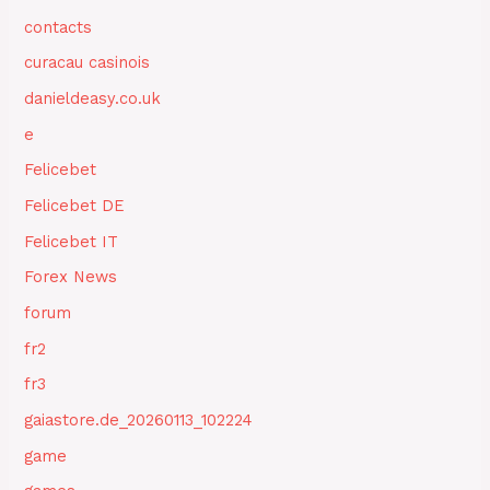
contacts
curacau casinois
danieldeasy.co.uk
e
Felicebet
Felicebet DE
Felicebet IT
Forex News
forum
fr2
fr3
gaiastore.de_20260113_102224
game