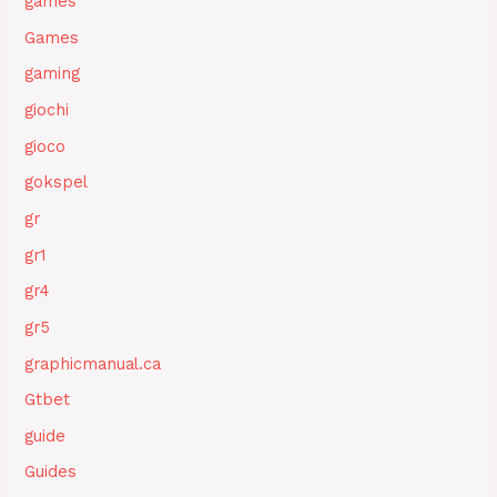
games
Games
gaming
giochi
gioco
gokspel
gr
gr1
gr4
gr5
graphicmanual.ca
Gtbet
guide
Guides