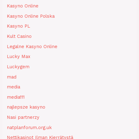
Kasyno Online
Kasyno Online Polska
Kasyno PL
Kult Casino
Legalne Kasyno Online
Lucky Max
Luckygem
mad
media
media111
najlepsze kasyno
Nasi partnerzy
natplanforum.org.uk
Nettikasinot Ilman Kierrätystä