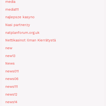
media
media111
najlepsze kasyno
Nasi partnerzy
natplanforum.org.uk
Nettikasinot Ilman Kierrätystä
new
new13
News
news011
news06
news111
news12
news14