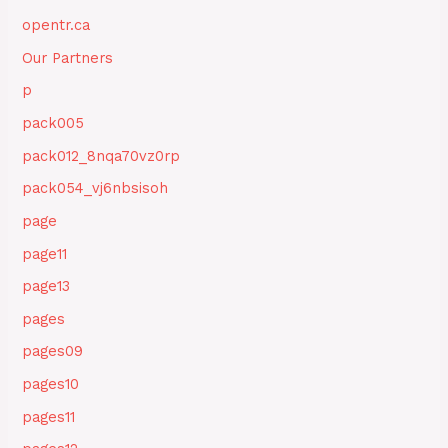
opentr.ca
Our Partners
p
pack005
pack012_8nqa70vz0rp
pack054_vj6nbsisoh
page
page11
page13
pages
pages09
pages10
pages11