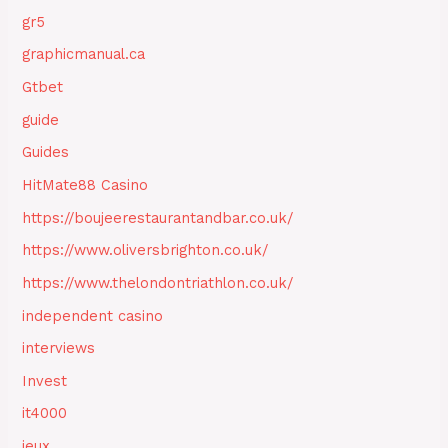
gr5
graphicmanual.ca
Gtbet
guide
Guides
HitMate88 Casino
https://boujeerestaurantandbar.co.uk/
https://www.oliversbrighton.co.uk/
https://www.thelondontriathlon.co.uk/
independent casino
interviews
Invest
it4000
jeux