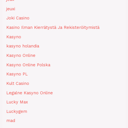
jeuxi
Joki Casino
Kasino Ilman Kierrätystä Ja Rekisteröitymistä
Kasyno
kasyno holandia
Kasyno Online
Kasyno Online Polska
Kasyno PL
Kult Casino
Legalne Kasyno Online
Lucky Max
Luckygem
mad