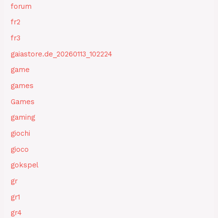
forum
fr2
fr3
gaiastore.de_20260113_102224
game
games
Games
gaming
giochi
gioco
gokspel
gr
gr1
gr4