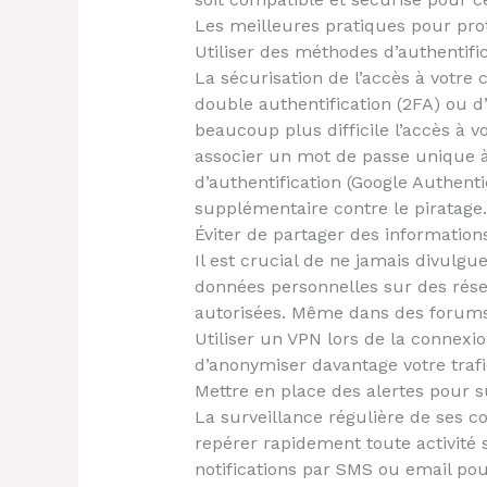
Les meilleures pratiques pour pro
Utiliser des méthodes d’authentific
La sécurisation de l’accès à votre c
double authentification (2FA) ou
beaucoup plus difficile l’accès à 
associer un mot de passe unique à
d’authentification (Google Authenti
supplémentaire contre le piratage.
Éviter de partager des information
Il est crucial de ne jamais divulgu
données personnelles sur des rés
autorisées. Même dans des forums 
Utiliser un VPN lors de la connexi
d’anonymiser davantage votre trafi
Mettre en place des alertes pour su
La surveillance régulière de ses
repérer rapidement toute activité
notifications par SMS ou email pou