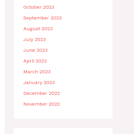
October 2023
September 2023
August 2023
July 2023
June 2023
April 2023
March 2023
January 2023
December 2022
November 2022