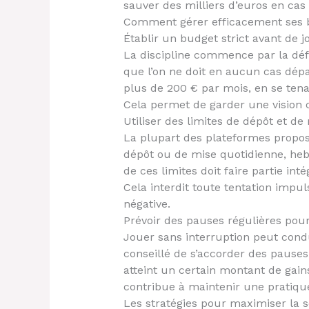
sauver des milliers d’euros en cas
Comment gérer efficacement ses ba
Établir un budget strict avant de j
La discipline commence par la déf
que l’on ne doit en aucun cas dép
plus de 200 € par mois, en se tena
Cela permet de garder une vision c
Utiliser des limites de dépôt et d
La plupart des plateformes propos
dépôt ou de mise quotidienne, he
de ces limites doit faire partie int
Cela interdit toute tentation impul
négative.
Prévoir des pauses régulières pou
Jouer sans interruption peut cond
conseillé de s’accorder des pauses 
atteint un certain montant de gain
contribue à maintenir une pratique
Les stratégies pour maximiser la sé