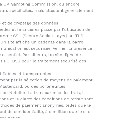
 la UK Gambling Commission, ou encore
eurs spécificités, mais attestent généralement
é et de cryptage des données
les et financières passe par l’utilisation de
comme SSL (Secure Socket Layer) ou TLS
’un site affiche un cadenas dans la barre
munication est sécurisée. Vérifier la présence
e essentiel. Par ailleurs, un site digne de
es PCI DSS pour le traitement sécurisé des
 fiables et transparentes
ement par la sélection de moyens de paiement
Mastercard, ou des portefeuilles
 ou Neteller. La transparence des frais, la
ions et la clarté des conditions de retrait sont
éthodes de paiement anonymes, telles que le
nt de confidentialité, à condition que le site
tte option.