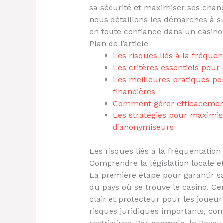
sa sécurité et maximiser ses chanc
nous détaillons les démarches à su
en toute confiance dans un casino 
Plan de l’article
Les risques liés à la fréque
Les critères essentiels pour 
Les meilleures pratiques po
financières
Comment gérer efficacement 
Les stratégies pour maximiser
d’anonymiseurs
Les risques liés à la fréquentation
Comprendre la législation locale et
La première étape pour garantir sa 
du pays où se trouve le casino. Ce
clair et protecteur pour les joueu
risques juridiques importants, com
restrictives. Par exemple, le Ro