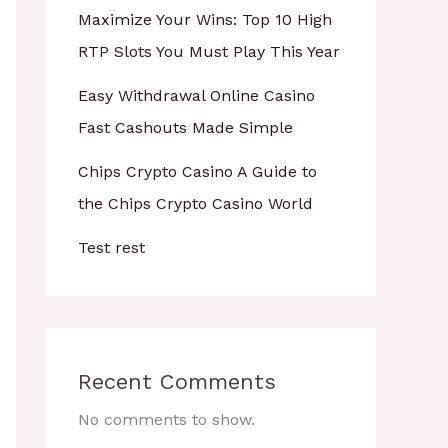
Maximize Your Wins: Top 10 High
RTP Slots You Must Play This Year
Easy Withdrawal Online Casino
Fast Cashouts Made Simple
Chips Crypto Casino A Guide to
the Chips Crypto Casino World
Test rest
Recent Comments
No comments to show.