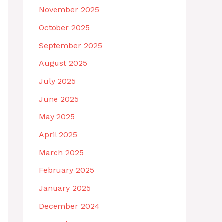
November 2025
October 2025
September 2025
August 2025
July 2025
June 2025
May 2025
April 2025
March 2025
February 2025
January 2025
December 2024