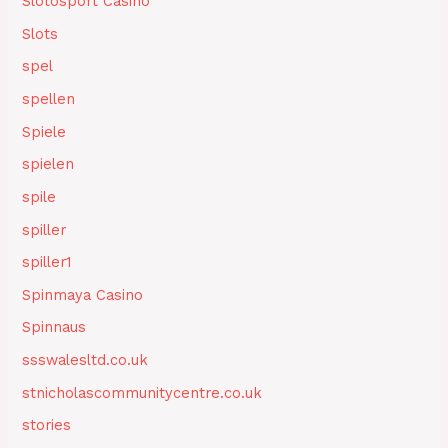
Slotosport Casino
Slots
spel
spellen
Spiele
spielen
spile
spiller
spiller1
Spinmaya Casino
Spinnaus
ssswalesltd.co.uk
stnicholascommunitycentre.co.uk
stories