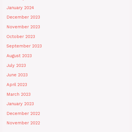
January 2024
December 2023
November 2023
October 2023
September 2023
August 2023
July 2023
June 2023
April 2023
March 2023
January 2023
December 2022
November 2022