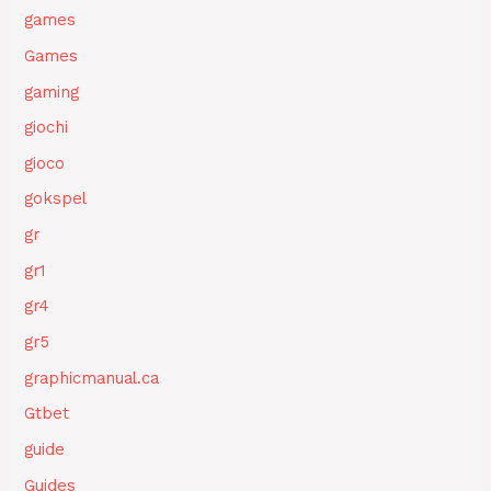
games
Games
gaming
giochi
gioco
gokspel
gr
gr1
gr4
gr5
graphicmanual.ca
Gtbet
guide
Guides