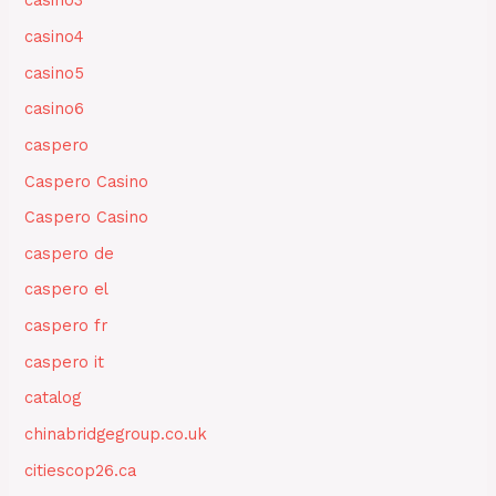
casino3
casino4
casino5
casino6
caspero
Caspero Casino
Caspero Casino
caspero de
caspero el
caspero fr
caspero it
catalog
chinabridgegroup.co.uk
citiescop26.ca