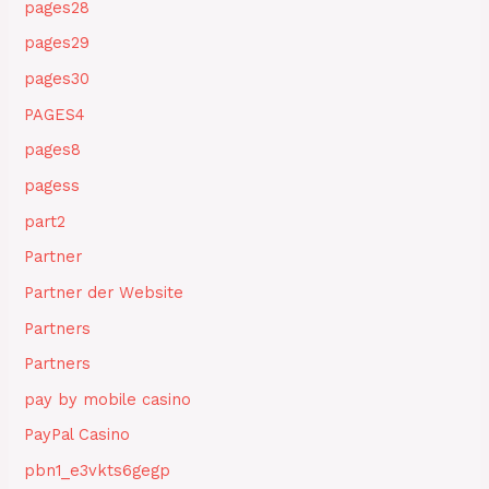
pages28
pages29
pages30
PAGES4
pages8
pagess
part2
Partner
Partner der Website
Partners
Partners
pay by mobile casino
PayPal Casino
pbn1_e3vkts6gegp