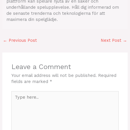
plattform kan spelare njuta av en säker och
underhållande spelupplevelse. Håll dig informerad om
de senaste trenderna och teknologierna för att
maximera din spelglädje.
←
Previous Post
Next Post
→
Leave a Comment
Your email address will not be published.
Required
fields are marked
*
Type
here..