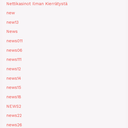
Nettikasinot Ilman Kierrätystä
new
new13
News
news011
news06
news111
news12
news14
news15
news18
NEWS2
news22
news26