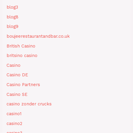
blog3
blog8
blog9
boujeerestaurantandbar.co.uk
British Casino
britsino casino
Casino
Casino DE
Casino Partners
Casino SE
casino zonder crucks
casino1
casino2