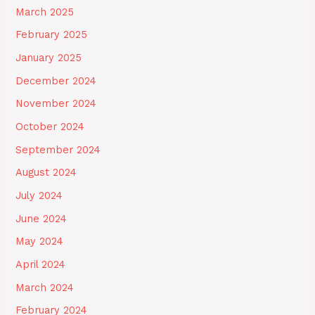
March 2025
February 2025
January 2025
December 2024
November 2024
October 2024
September 2024
August 2024
July 2024
June 2024
May 2024
April 2024
March 2024
February 2024