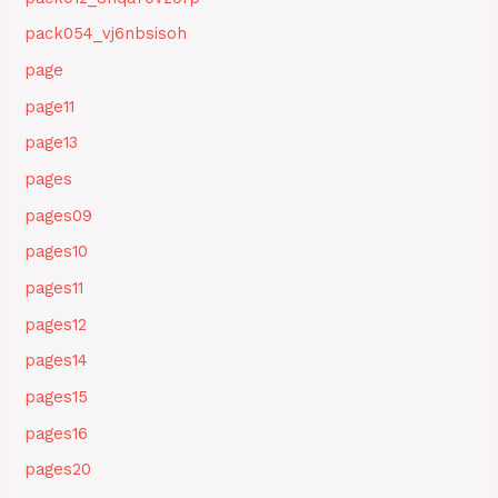
pack054_vj6nbsisoh
page
page11
page13
pages
pages09
pages10
pages11
pages12
pages14
pages15
pages16
pages20