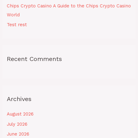
Chips Crypto Casino A Guide to the Chips Crypto Casino
World
Test rest
Recent Comments
Archives
August 2026
July 2026
June 2026