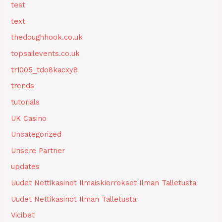
test
text
thedoughhook.co.uk
topsailevents.co.uk
tr1005_tdo8kacxy8
trends
tutorials
UK Casino
Uncategorized
Unsere Partner
updates
Uudet Nettikasinot Ilmaiskierrokset Ilman Talletusta
Uudet Nettikasinot Ilman Talletusta
Vicibet