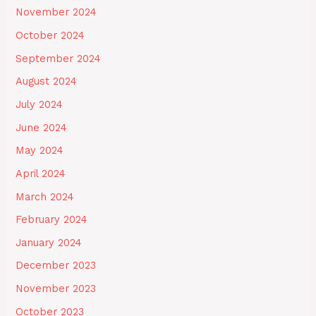
November 2024
October 2024
September 2024
August 2024
July 2024
June 2024
May 2024
April 2024
March 2024
February 2024
January 2024
December 2023
November 2023
October 2023