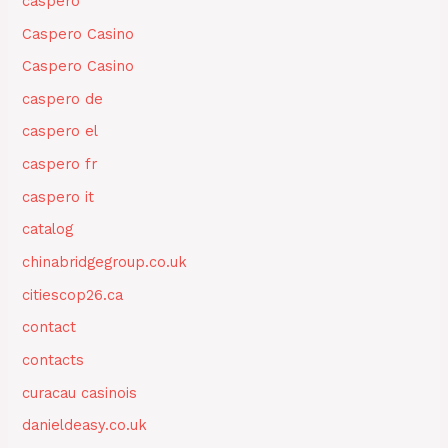
caspero
Caspero Casino
Caspero Casino
caspero de
caspero el
caspero fr
caspero it
catalog
chinabridgegroup.co.uk
citiescop26.ca
contact
contacts
curacau casinois
danieldeasy.co.uk