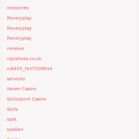
resources
Reveryplay
Reveryplay
Reveryplay
reviews
rojoshoes.co.uk
ru6405_fen702190x4
services
Seven Casino
Slotosport Casino
Slots
spel
spellen