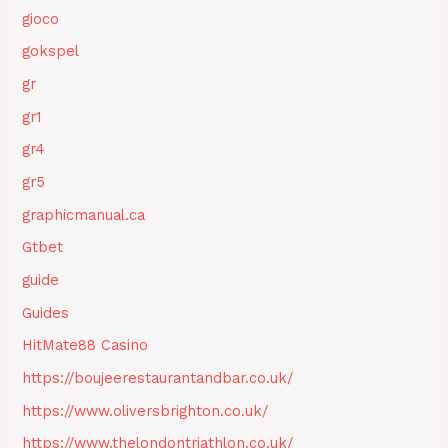
gioco
gokspel
gr
gr1
gr4
gr5
graphicmanual.ca
Gtbet
guide
Guides
HitMate88 Casino
https://boujeerestaurantandbar.co.uk/
https://www.oliversbrighton.co.uk/
https://www.thelondontriathlon.co.uk/