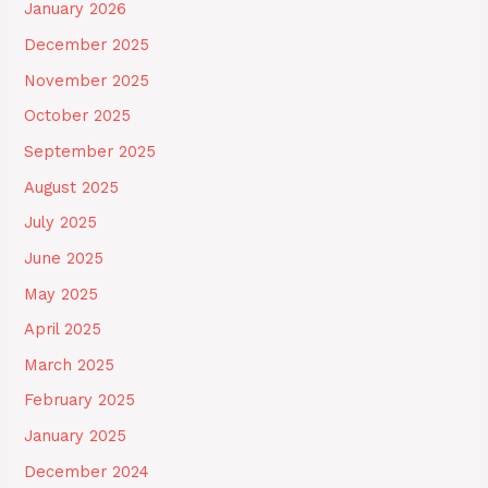
January 2026
December 2025
November 2025
October 2025
September 2025
August 2025
July 2025
June 2025
May 2025
April 2025
March 2025
February 2025
January 2025
December 2024