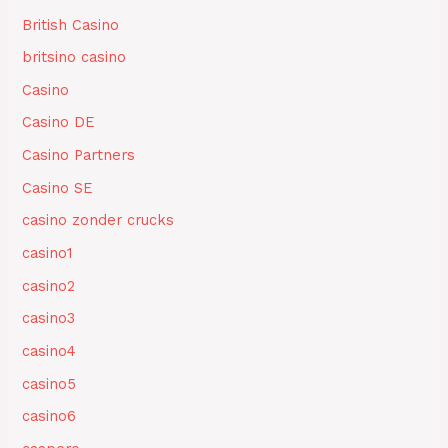
British Casino
britsino casino
Casino
Casino DE
Casino Partners
Casino SE
casino zonder crucks
casino1
casino2
casino3
casino4
casino5
casino6