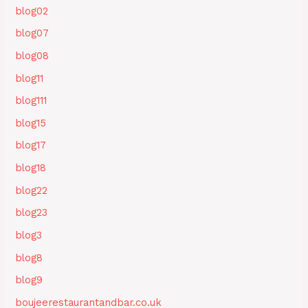
blog02
blog07
blog08
blog11
blog111
blog15
blog17
blog18
blog22
blog23
blog3
blog8
blog9
boujeerestaurantandbar.co.uk