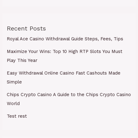
Recent Posts
Royal Ace Casino Withdrawal Guide Steps, Fees, Tips
Maximize Your Wins: Top 10 High RTP Slots You Must
Play This Year
Easy Withdrawal Online Casino Fast Cashouts Made
Simple
Chips Crypto Casino A Guide to the Chips Crypto Casino
World
Test rest