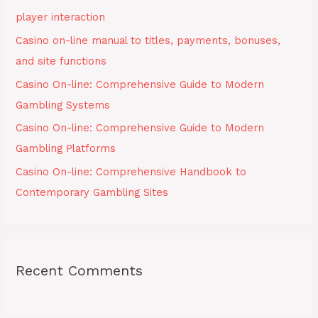
f
player interaction
o
Casino on-line manual to titles, payments, bonuses,
r
and site functions
:
Casino On-line: Comprehensive Guide to Modern
Gambling Systems
Casino On-line: Comprehensive Guide to Modern
Gambling Platforms
Casino On-line: Comprehensive Handbook to
Contemporary Gambling Sites
Recent Comments