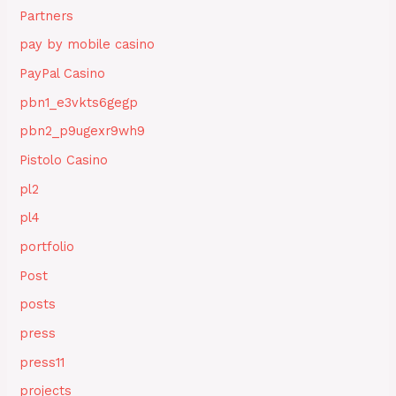
Partners
pay by mobile casino
PayPal Casino
pbn1_e3vkts6gegp
pbn2_p9ugexr9wh9
Pistolo Casino
pl2
pl4
portfolio
Post
posts
press
press11
projects