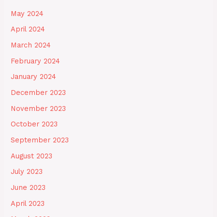
May 2024
April 2024
March 2024
February 2024
January 2024
December 2023
November 2023
October 2023
September 2023
August 2023
July 2023
June 2023
April 2023