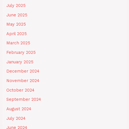
July 2025
June 2025
May 2025
April 2025
March 2025
February 2025
January 2025
December 2024
November 2024
October 2024
September 2024
August 2024
July 2024
June 2024