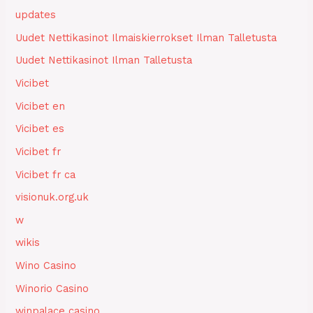
updates
Uudet Nettikasinot Ilmaiskierrokset Ilman Talletusta
Uudet Nettikasinot Ilman Talletusta
Vicibet
Vicibet en
Vicibet es
Vicibet fr
Vicibet fr ca
visionuk.org.uk
w
wikis
Wino Casino
Winorio Casino
winpalace casino