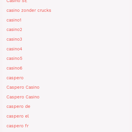
Casino SE
casino zonder crucks
casino1
casino2
casino3
casino4
casino5
casino6
caspero
Caspero Casino
Caspero Casino
caspero de
caspero el
caspero fr