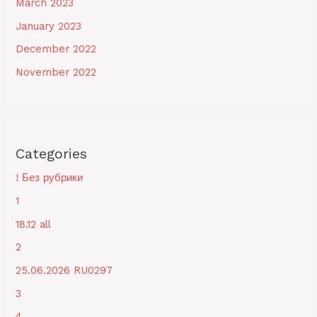
March 2023
January 2023
December 2022
November 2022
Categories
! Без рубрики
1
18.12 all
2
25.06.2026 RU0297
3
4