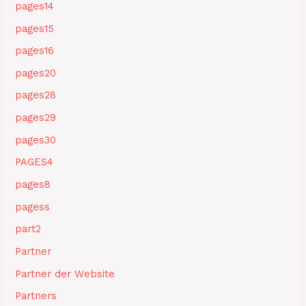
pages14
pages15
pages16
pages20
pages28
pages29
pages30
PAGES4
pages8
pagess
part2
Partner
Partner der Website
Partners