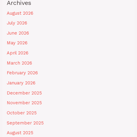
Archives
August 2026
July 2026
June 2026
May 2026
April 2026
March 2026
February 2026
January 2026
December 2025
November 2025
October 2025
September 2025
August 2025