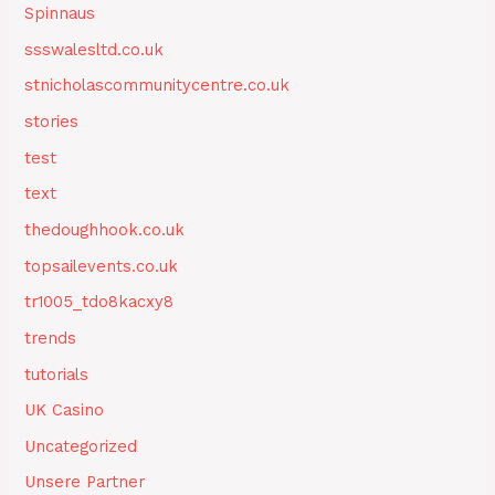
Spinnaus
ssswalesltd.co.uk
stnicholascommunitycentre.co.uk
stories
test
text
thedoughhook.co.uk
topsailevents.co.uk
tr1005_tdo8kacxy8
trends
tutorials
UK Casino
Uncategorized
Unsere Partner