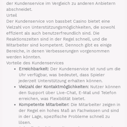
der Kundenservice im Vergleich zu anderen Anbietern
abschneidet.
Urteil
Der Kundenservice von bassbet Casino bietet eine
Vielzahl von Unterstützungsmöglichkeiten, die sowohl
effizient als auch benutzerfreundlich sind. Die
Reaktionszeiten sind in der Regel schnell, und die
Mitarbeiter sind kompetent. Dennoch gibt es einige
Bereiche, in denen Verbesserungen vorgenommen
werden könnten.
Vorteile des Kundenservices
Erreichbarkeit:
Der Kundenservice ist rund um die
Uhr verfügbar, was bedeutet, dass Spieler
jederzeit Unterstützung erhalten können.
Vielzahl der Kontaktmöglichkeiten:
Nutzer können
den Support über Live-Chat, E-Mail und Telefon
erreichen, was Flexibilität bietet.
Kompetente Mitarbeiter:
Die Mitarbeiter zeigen in
der Regel ein hohes Maß an Fachwissen und sind
in der Lage, spezifische Probleme schnell zu
lösen.