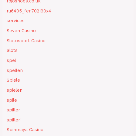
rojoshoes.co.uk
ru6405_fen702190x4
services
Seven Casino
Slotosport Casino
Slots
spel
spellen
Spiele
spielen
spile
spiller
spiller1
Spinmaya Casino