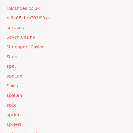
rojoshoes.co.uk
ru6405_fen702190x4
services
Seven Casino
Slotosport Casino
Slots
spel
spellen
Spiele
spielen
spile
spiller
spiller1