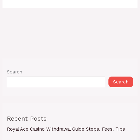
Search
Search
Recent Posts
Royal Ace Casino Withdrawal Guide Steps, Fees, Tips