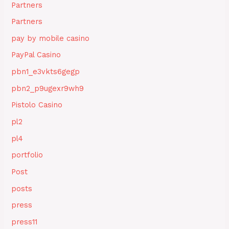
Partners
Partners
pay by mobile casino
PayPal Casino
pbn1_e3vkts6gegp
pbn2_p9ugexr9wh9
Pistolo Casino
pl2
pl4
portfolio
Post
posts
press
press11