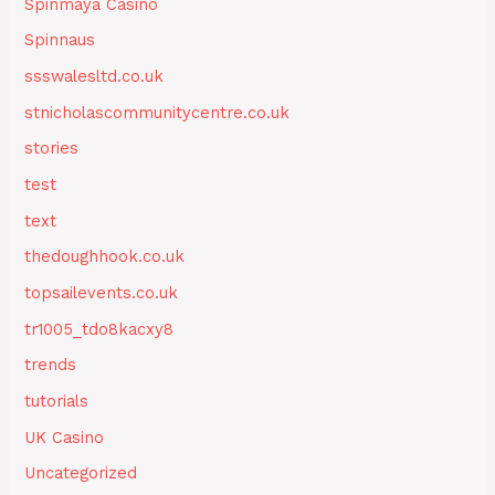
Spinmaya Casino
Spinnaus
ssswalesltd.co.uk
stnicholascommunitycentre.co.uk
stories
test
text
thedoughhook.co.uk
topsailevents.co.uk
tr1005_tdo8kacxy8
trends
tutorials
UK Casino
Uncategorized