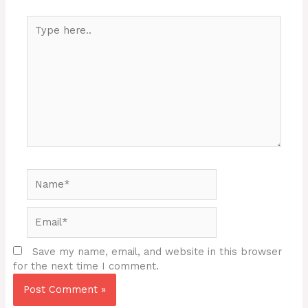
Type
here..
Name*
Email*
Save my name, email, and website in this browser
for the next time I comment.