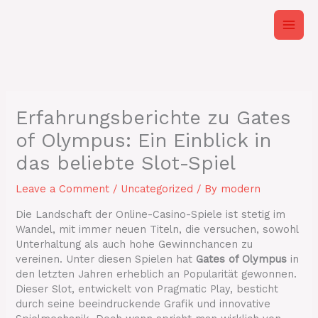
Skip
to
content
Erfahrungsberichte zu Gates
of Olympus: Ein Einblick in
das beliebte Slot-Spiel
Leave a Comment
/
Uncategorized
/ By
modern
Die Landschaft der Online-Casino-Spiele ist stetig im
Wandel, mit immer neuen Titeln, die versuchen, sowohl
Unterhaltung als auch hohe Gewinnchancen zu
vereinen. Unter diesen Spielen hat
Gates of Olympus
in
den letzten Jahren erheblich an Popularität gewonnen.
Dieser Slot, entwickelt von Pragmatic Play, besticht
durch seine beeindruckende Grafik und innovative