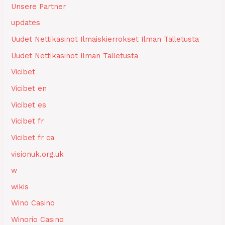
Unsere Partner
updates
Uudet Nettikasinot Ilmaiskierrokset Ilman Talletusta
Uudet Nettikasinot Ilman Talletusta
Vicibet
Vicibet en
Vicibet es
Vicibet fr
Vicibet fr ca
visionuk.org.uk
w
wikis
Wino Casino
Winorio Casino