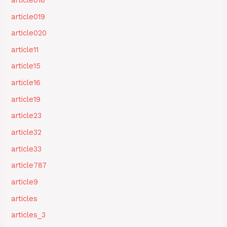
article019
article020
article11
article15
article16
article19
article23
article32
article33
article787
article9
articles
articles_3