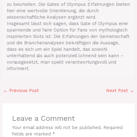
zu beurteilen. Die Gates of Olympus Erfahrungen bieten
hier eine wertvolle Orientierung, die durch
wissenschaftliche Analysen ergänzt wird.
Insgesamt lässt sich sagen, dass Gate of Olympus eine
spannende und faire Option für Fans von mythologisch
inspirierten Slots ist. Die Erfahrungen der Gemeinschaft
und die Branchenanalysen bekräftigen die Aussage,
dass es sich um ein Spiel handelt, das sowohl
unterhaltend als auch potenziell lohnend sein kann –
vorausgesetzt, man spielt verantwortungsvoll und
informiert.
←
Previous Post
Next Post
→
Leave a Comment
Your email address will not be published.
Required
fields are marked
*