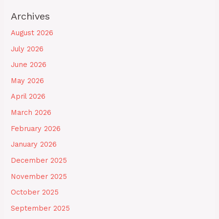
Archives
August 2026
July 2026
June 2026
May 2026
April 2026
March 2026
February 2026
January 2026
December 2025
November 2025
October 2025
September 2025