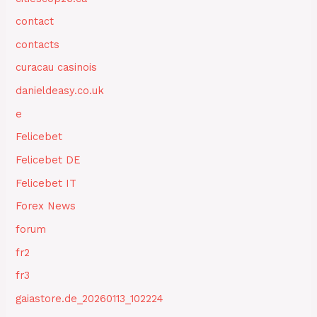
contact
contacts
curacau casinois
danieldeasy.co.uk
e
Felicebet
Felicebet DE
Felicebet IT
Forex News
forum
fr2
fr3
gaiastore.de_20260113_102224