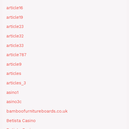
article16
article19
article23
article32
article33
article787
article9
articles
articles_3
asino1
asino3c
bamboofurnitureboards.co.uk
Betista Casino