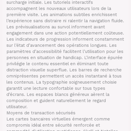
surcharge initiale. Les tutoriels interactifs
accompagnent les nouveaux utilisateurs lors de la
première visite. Les animations subtiles enrichissent
l’expérience sans distraire ni ralentir la navigation fluide.
Les prévisualisations au survol informent avant
engagement dans une action potentiellement coûteuse.
Les indicateurs de progression informent constamment
sur l’état d’avancement des opérations longues. Les
paramètres d’accessibilité facilitent l’utilisation pour les
personnes en situation de handicap. L’interface épurée
privilégie le contenu essentiel en éliminant toute
distraction visuelle superflue. Les barres de recherche
omniprésentes permettent un accès instantané à tous
les contenus. La typographie soigneusement choisie
garantit une lecture confortable sur tous types
d’écrans. Les espaces blancs généreux aèrent la
composition et guident naturellement le regard
utilisateur.
Moyens de transaction sécurisés
Les cartes bancaires virtuelles émergent comme
compromis idéal entre sécurité renforcée et