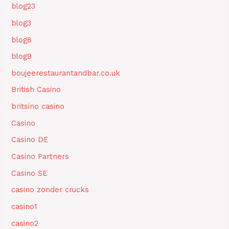
blog23
blog3
blog8
blog9
boujeerestaurantandbar.co.uk
British Casino
britsino casino
Casino
Casino DE
Casino Partners
Casino SE
casino zonder crucks
casino1
casino2