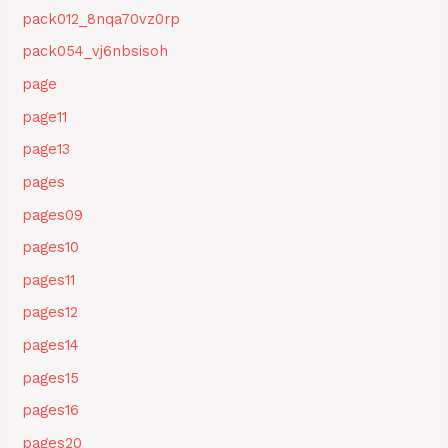
pack012_8nqa70vz0rp
pack054_vj6nbsisoh
page
page11
page13
pages
pages09
pages10
pages11
pages12
pages14
pages15
pages16
pages20