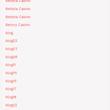
Betista Casino
Betista Casino
Betista Casino
Betory Casino
blog
blog02
blog07
blog08
blog11
blog111
blog15
blog17
blog18
blog22