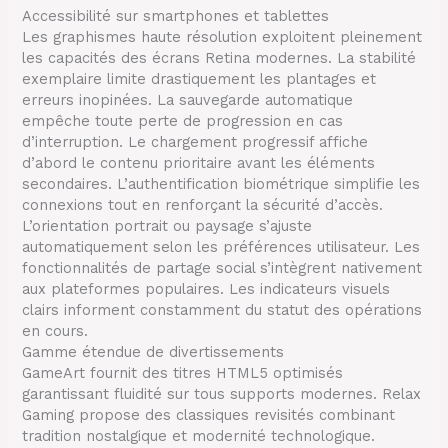
Accessibilité sur smartphones et tablettes
Les graphismes haute résolution exploitent pleinement
les capacités des écrans Retina modernes. La stabilité
exemplaire limite drastiquement les plantages et
erreurs inopinées. La sauvegarde automatique
empêche toute perte de progression en cas
d’interruption. Le chargement progressif affiche
d’abord le contenu prioritaire avant les éléments
secondaires. L’authentification biométrique simplifie les
connexions tout en renforçant la sécurité d’accès.
L’orientation portrait ou paysage s’ajuste
automatiquement selon les préférences utilisateur. Les
fonctionnalités de partage social s’intègrent nativement
aux plateformes populaires. Les indicateurs visuels
clairs informent constamment du statut des opérations
en cours.
Gamme étendue de divertissements
GameArt fournit des titres HTML5 optimisés
garantissant fluidité sur tous supports modernes. Relax
Gaming propose des classiques revisités combinant
tradition nostalgique et modernité technologique.