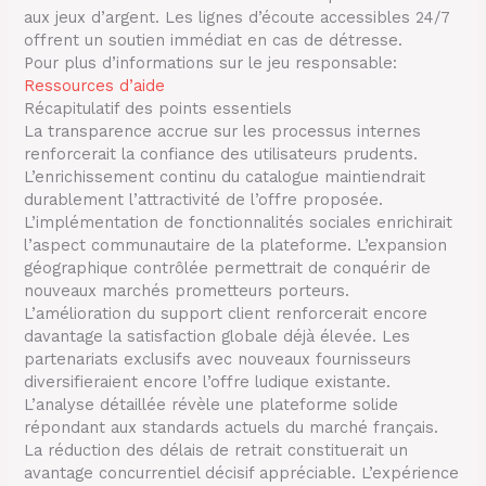
aux jeux d’argent. Les lignes d’écoute accessibles 24/7
offrent un soutien immédiat en cas de détresse.
Pour plus d’informations sur le jeu responsable:
Ressources d’aide
Récapitulatif des points essentiels
La transparence accrue sur les processus internes
renforcerait la confiance des utilisateurs prudents.
L’enrichissement continu du catalogue maintiendrait
durablement l’attractivité de l’offre proposée.
L’implémentation de fonctionnalités sociales enrichirait
l’aspect communautaire de la plateforme. L’expansion
géographique contrôlée permettrait de conquérir de
nouveaux marchés prometteurs porteurs.
L’amélioration du support client renforcerait encore
davantage la satisfaction globale déjà élevée. Les
partenariats exclusifs avec nouveaux fournisseurs
diversifieraient encore l’offre ludique existante.
L’analyse détaillée révèle une plateforme solide
répondant aux standards actuels du marché français.
La réduction des délais de retrait constituerait un
avantage concurrentiel décisif appréciable. L’expérience