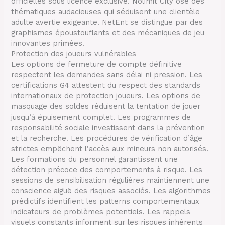
officielles sous licence exclusive. Nolimit City ose des
thématiques audacieuses qui séduisent une clientèle
adulte avertie exigeante. NetEnt se distingue par des
graphismes époustouflants et des mécaniques de jeu
innovantes primées.
Protection des joueurs vulnérables
Les options de fermeture de compte définitive
respectent les demandes sans délai ni pression. Les
certifications G4 attestent du respect des standards
internationaux de protection joueurs. Les options de
masquage des soldes réduisent la tentation de jouer
jusqu’à épuisement complet. Les programmes de
responsabilité sociale investissent dans la prévention
et la recherche. Les procédures de vérification d’âge
strictes empêchent l’accès aux mineurs non autorisés.
Les formations du personnel garantissent une
détection précoce des comportements à risque. Les
sessions de sensibilisation régulières maintiennent une
conscience aiguë des risques associés. Les algorithmes
prédictifs identifient les patterns comportementaux
indicateurs de problèmes potentiels. Les rappels
visuels constants informent sur les risques inhérents