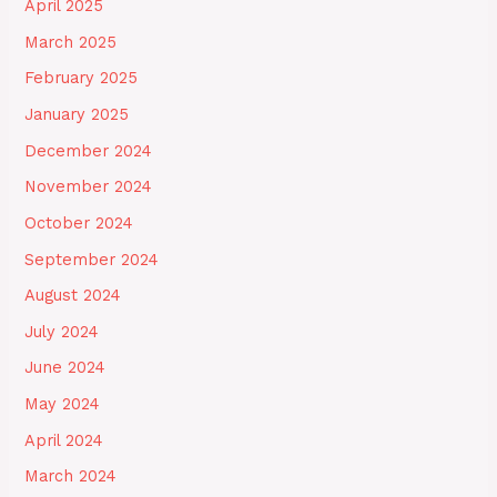
April 2025
March 2025
February 2025
January 2025
December 2024
November 2024
October 2024
September 2024
August 2024
July 2024
June 2024
May 2024
April 2024
March 2024