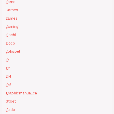
game
Games
games
gaming
giochi
gioco
gokspel
gr
gr1
gr4
gr5
graphicmanual.ca
Gtbet
guide