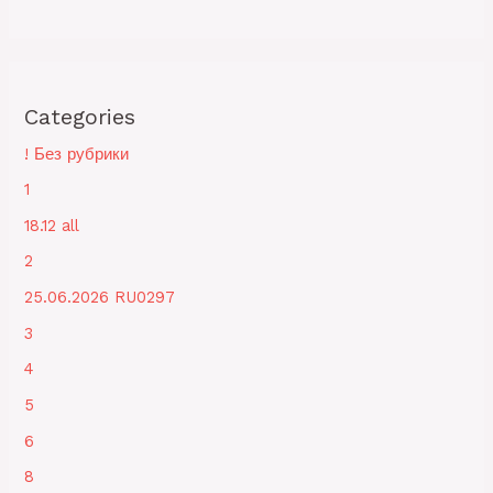
Categories
! Без рубрики
1
18.12 all
2
25.06.2026 RU0297
3
4
5
6
8