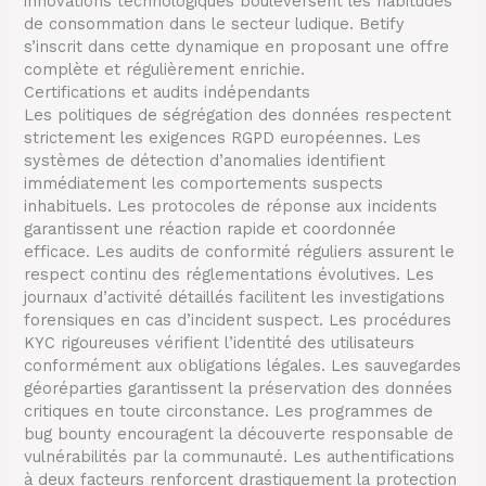
innovations technologiques bouleversent les habitudes
de consommation dans le secteur ludique. Betify
s’inscrit dans cette dynamique en proposant une offre
complète et régulièrement enrichie.
Certifications et audits indépendants
Les politiques de ségrégation des données respectent
strictement les exigences RGPD européennes. Les
systèmes de détection d’anomalies identifient
immédiatement les comportements suspects
inhabituels. Les protocoles de réponse aux incidents
garantissent une réaction rapide et coordonnée
efficace. Les audits de conformité réguliers assurent le
respect continu des réglementations évolutives. Les
journaux d’activité détaillés facilitent les investigations
forensiques en cas d’incident suspect. Les procédures
KYC rigoureuses vérifient l’identité des utilisateurs
conformément aux obligations légales. Les sauvegardes
géoréparties garantissent la préservation des données
critiques en toute circonstance. Les programmes de
bug bounty encouragent la découverte responsable de
vulnérabilités par la communauté. Les authentifications
à deux facteurs renforcent drastiquement la protection