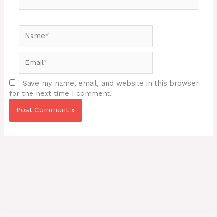
Name*
Email*
Save my name, email, and website in this browser
for the next time I comment.