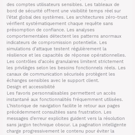
des comptes utilisateurs sensibles. Les tableaux de
bord de sécurité offrent une visibilité temps réel sur
l’état global des systèmes. Les architectures zéro-trust
vérifient systématiquement chaque requête sans
présomption de confiance. Les analyses
comportementales détectent les patterns anormaux
indicateurs de compromission potentielle. Les
simulations d’attaque testent régulièrement la
résilience et les capacités de réponse opérationnelles.
Les contrôles d’accès granulaires limitent strictement
les privilèges selon les besoins fonctionnels réels. Les
canaux de communication sécurisés protègent les
échanges sensibles avec le support client.
Design et accessibilité
Les favoris personnalisables permettent un accès
instantané aux fonctionnalités fréquemment utilisées.
L’historique de navigation facilite le retour aux pages
précédemment consultées sans frustration. Les
messages d’erreur explicites guident vers la résolution
sans jargon technique obscur. La pagination intelligente
charge progressivement le contenu pour éviter la