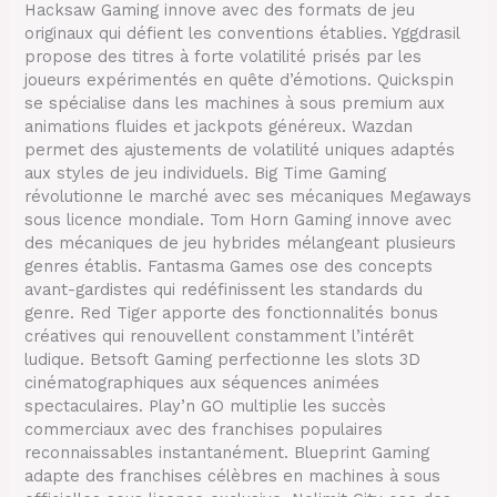
Hacksaw Gaming innove avec des formats de jeu
originaux qui défient les conventions établies. Yggdrasil
propose des titres à forte volatilité prisés par les
joueurs expérimentés en quête d’émotions. Quickspin
se spécialise dans les machines à sous premium aux
animations fluides et jackpots généreux. Wazdan
permet des ajustements de volatilité uniques adaptés
aux styles de jeu individuels. Big Time Gaming
révolutionne le marché avec ses mécaniques Megaways
sous licence mondiale. Tom Horn Gaming innove avec
des mécaniques de jeu hybrides mélangeant plusieurs
genres établis. Fantasma Games ose des concepts
avant-gardistes qui redéfinissent les standards du
genre. Red Tiger apporte des fonctionnalités bonus
créatives qui renouvellent constamment l’intérêt
ludique. Betsoft Gaming perfectionne les slots 3D
cinématographiques aux séquences animées
spectaculaires. Play’n GO multiplie les succès
commerciaux avec des franchises populaires
reconnaissables instantanément. Blueprint Gaming
adapte des franchises célèbres en machines à sous