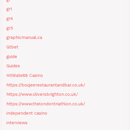
gr1
gr4
gr5
graphicmanual.ca
Gtbet
guide
Guides
HitMate88 Casino
https://boujeerestaurantandbar.co.uk/
https://www.oliversbrighton.co.uk/
https://www.thelondontriathlon.co.uk/
independent casino
interviews