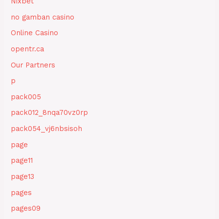
Nixbet
no gamban casino
Online Casino
opentr.ca
Our Partners
p
pack005
pack012_8nqa70vz0rp
pack054_vj6nbsisoh
page
page11
page13
pages
pages09