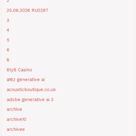
2
25.06.2026 RU0297
3
4
5
6
8
8ty8 Casino
a16z generative ai
acousticboutique.co.uk
adobe generative ai 3
archive
archive10
archivee