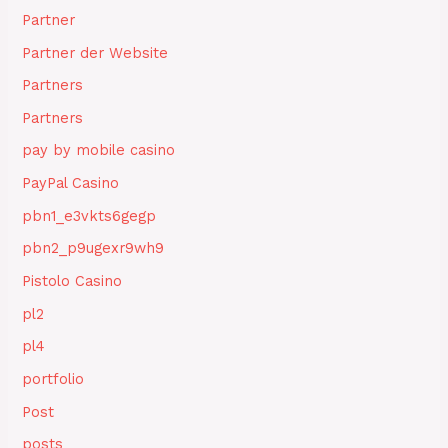
Partner
Partner der Website
Partners
Partners
pay by mobile casino
PayPal Casino
pbn1_e3vkts6gegp
pbn2_p9ugexr9wh9
Pistolo Casino
pl2
pl4
portfolio
Post
posts