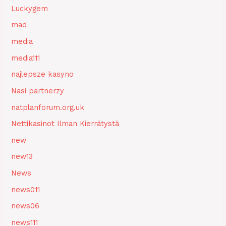
Luckygem
mad
media
media111
najlepsze kasyno
Nasi partnerzy
natplanforum.org.uk
Nettikasinot Ilman Kierrätystä
new
new13
News
news011
news06
news111