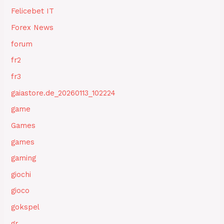
Felicebet IT
Forex News
forum
fr2
fr3
gaiastore.de_20260113_102224
game
Games
games
gaming
giochi
gioco
gokspel
gr