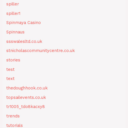
spiller
spiller1
Spinmaya Casino
Spinnaus
ssswalesltd.co.uk
stnicholascommunitycentre.co.uk
stories
test
text
thedoughhook.co.uk
topsailevents.co.uk
tr1005_tdo8kacxy8
trends
tutorials