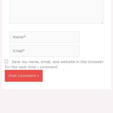
Name*
Email*
Save my name, email, and website in this browser
for the next time I comment.