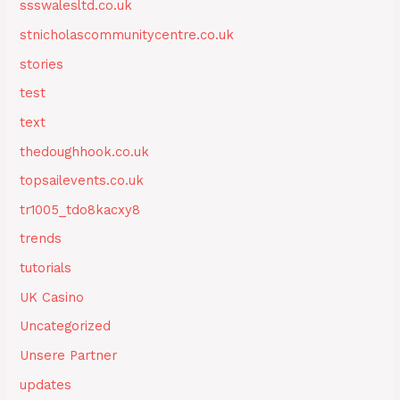
ssswalesltd.co.uk
stnicholascommunitycentre.co.uk
stories
test
text
thedoughhook.co.uk
topsailevents.co.uk
tr1005_tdo8kacxy8
trends
tutorials
UK Casino
Uncategorized
Unsere Partner
updates