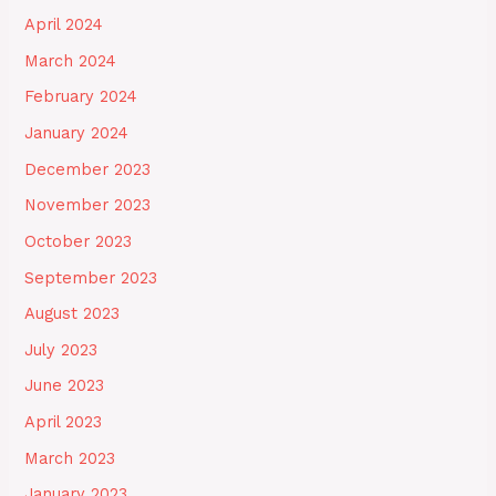
April 2024
March 2024
February 2024
January 2024
December 2023
November 2023
October 2023
September 2023
August 2023
July 2023
June 2023
April 2023
March 2023
January 2023