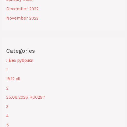
December 2022
November 2022
Categories
! Без рубрики
1
18.12 all
2
25.06.2026 RU0297
3
4
5