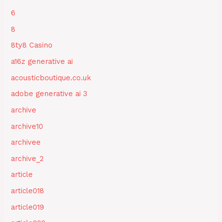
6
8
8ty8 Casino
a16z generative ai
acousticboutique.co.uk
adobe generative ai 3
archive
archive10
archivee
archive_2
article
article018
article019