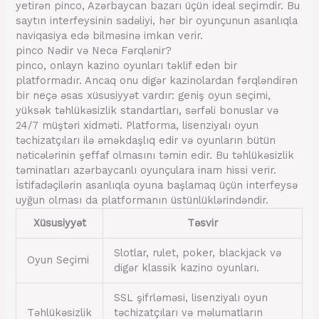
yetirən pinco, Azərbaycan bazarı üçün ideal seçimdir. Bu
saytın interfeysinin sadəliyi, hər bir oyunçunun asanlıqla
naviqasiya edə bilməsinə imkan verir.
pinco Nədir və Necə Fərqlənir?
pinco, onlayn kazino oyunları təklif edən bir
platformadır. Ancaq onu digər kazinolardan fərqləndirən
bir neçə əsas xüsusiyyət vardır: geniş oyun seçimi,
yüksək təhlükəsizlik standartları, sərfəli bonuslar və
24/7 müştəri xidməti. Platforma, lisenziyalı oyun
təchizatçıları ilə əməkdaşlıq edir və oyunların bütün
nəticələrinin şeffaf olmasını təmin edir. Bu təhlükəsizlik
təminatları azərbaycanlı oyunçulara inam hissi verir.
İstifadəçilərin asanlıqla oyuna başlamaq üçün interfeysə
uyğun olması da platformanın üstünlüklərindəndir.
Xüsusiyyət
Təsvir
Slotlar, rulet, poker, blackjack və
Oyun Seçimi
digər klassik kazino oyunları.
SSL şifrləməsi, lisenziyalı oyun
Təhlükəsizlik
təchizatçıları və məlumatların