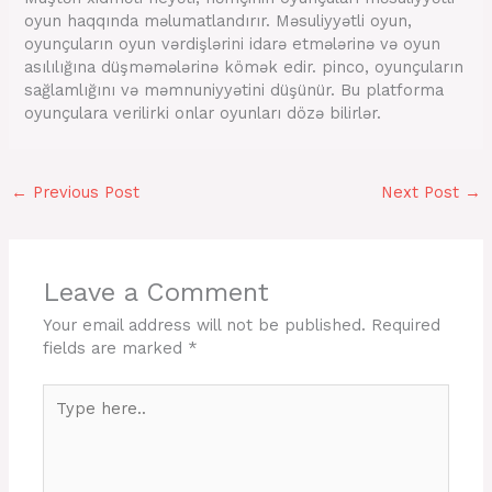
oyun haqqında məlumatlandırır. Məsuliyyətli oyun,
oyunçuların oyun vərdişlərini idarə etmələrinə və oyun
asılılığına düşməmələrinə kömək edir. pinco, oyunçuların
sağlamlığını və məmnuniyyətini düşünür. Bu platforma
oyunçulara verilirki onlar oyunları dözə bilirlər.
←
Previous Post
Next Post
→
Leave a Comment
Your email address will not be published.
Required
fields are marked
*
Type
here..