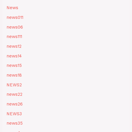
News
news011
news06
news111
news12
news14
news15
news18
NEWS2
news22
news26
NEWS3
news35