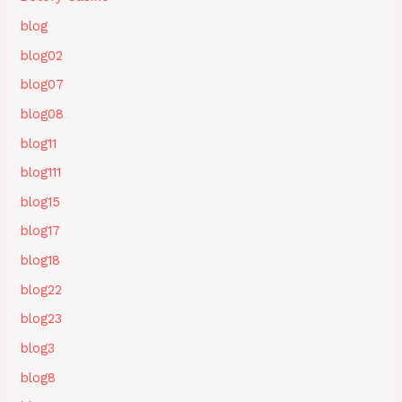
blog
blog02
blog07
blog08
blog11
blog111
blog15
blog17
blog18
blog22
blog23
blog3
blog8