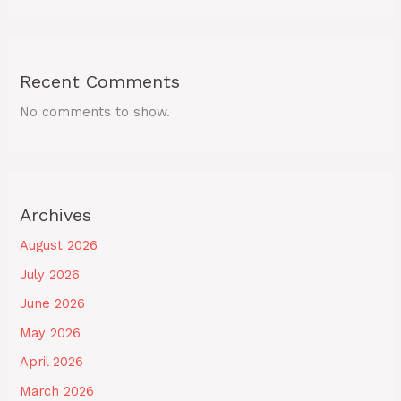
Recent Comments
No comments to show.
Archives
August 2026
July 2026
June 2026
May 2026
April 2026
March 2026