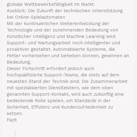
globale Wettbewerbsfähigkeit im Markt.
Ausblick: Die Zukunft der technischen Unterstützung
bei Online-Spielautomaten
Mit der kontinuierlichen Weiterentwicklung der
Technologie und der zunehmenden Bedeutung von
Künstlicher Intelligenz und Machine Learning wird
Support- und Wartungsarbeit noch intelligenter und
proaktiver gestaltet. Automatisierte Systeme, die
Fehler vorhersehen und beheben können, gewinnen an
Bedeutung.
Dieser Fortschritt erfordert jedoch auch
hochqualifizierte Support-Teams, die stets auf dem
neuesten Stand der Technik sind. Die Zusammenarbeit
mit spezialisierten Dienstleistern, wie dem oben
genannten Support-Kontakt, wird auch zukünftig eine
bedeutende Rolle spielen, um Standards in der
Sicherheit, Effizienz und Kundenzufriedenheit zu
setzen.
Fazit