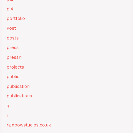
pl4
portfolio
Post
posts
press
press11
projects
public
publication
publications
q
r
rainbowstudios.co.uk