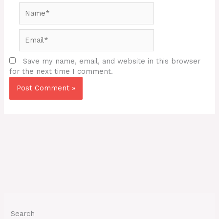
Name*
Email*
Save my name, email, and website in this browser
for the next time I comment.
Search