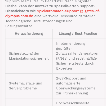
Support-Teams, die im Bedarfsfall rasch eingreifen.
Hierbei kann der Kontakt zu spezialisierten Support-
Dienstleistern wie
Spielautomaten-Support @ gates-of-
olympus.com.de
eine wertvolle Ressource darstellen.
Technologische Herausforderungen und
Lösungsansätze
Herausforderung
Lösung / Best Practice
Implementierung
geprüfter
Sicherstellung der
Zufallszahlengeneratoren
Manipulationssicherheit
(RNGs) und regelmäßige
Sicherheitstests durch
Experten
24/7-Support und
Systemausfälle und
automatisierte
Serverprobleme
Überwachungssysteme
zur Früherkennung
Hochverschlüsselte