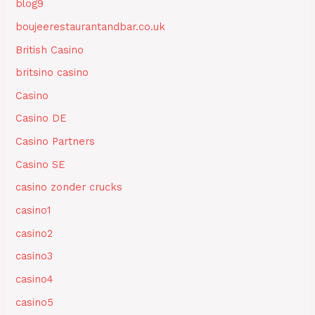
blog9
boujeerestaurantandbar.co.uk
British Casino
britsino casino
Casino
Casino DE
Casino Partners
Casino SE
casino zonder crucks
casino1
casino2
casino3
casino4
casino5