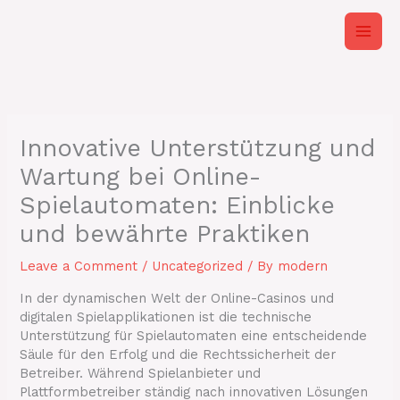
Skip
to
content
Innovative Unterstützung und
Wartung bei Online-
Spielautomaten: Einblicke
und bewährte Praktiken
Leave a Comment
/
Uncategorized
/ By
modern
In der dynamischen Welt der Online-Casinos und
digitalen Spielapplikationen ist die technische
Unterstützung für Spielautomaten eine entscheidende
Säule für den Erfolg und die Rechtssicherheit der
Betreiber. Während Spielanbieter und
Plattformbetreiber ständig nach innovativen Lösungen