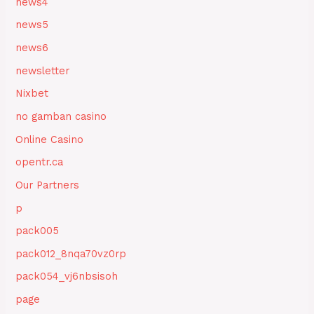
news4
news5
news6
newsletter
Nixbet
no gamban casino
Online Casino
opentr.ca
Our Partners
p
pack005
pack012_8nqa70vz0rp
pack054_vj6nbsisoh
page