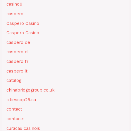
casino6
caspero
Caspero Casino
Caspero Casino
caspero de
caspero el
caspero fr
caspero it
catalog
chinabridgegroup.co.uk
citiescop26.ca
contact
contacts
curacau casinois