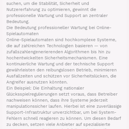
suchen, um die Stabilität, Sicherheit und
Nutzererfahrung zu optimieren, gewinnt die
professionelle Wartung und Support an zentraler
Bedeutung.
Die Bedeutung professioneller Wartung bei Online-
Spielautomaten
Online-Spielautomaten sind hochkomplexe Systeme,
die auf zahlreichen Technologien basieren — von
zufallszahlengenerierenden Algorithmen bis hin zu
hochentwickelten Sicherheitsmechanismen. Eine
kontinuierliche Wartung und der technische Support
gewährleisten den reibungslosen Betrieb, minimieren
Ausfallzeiten und schützen vor Sicherheitslücken, die
Angreifer ausnutzen könnten.
Ein Beispiel: Die Einhaltung nationaler
Glücksspielregulierungen setzt voraus, dass Betreiber
nachweisen können, dass ihre Systeme jederzeit
manipulationssicher laufen. Hierbei ist eine zuverlässige
Support-Infrastruktur unverzichtbar, um bei System-
Fehlern schnell reagieren zu können. Um diesen Bedarf
zu decken, setzen viele Anbieter auf spezialisierte