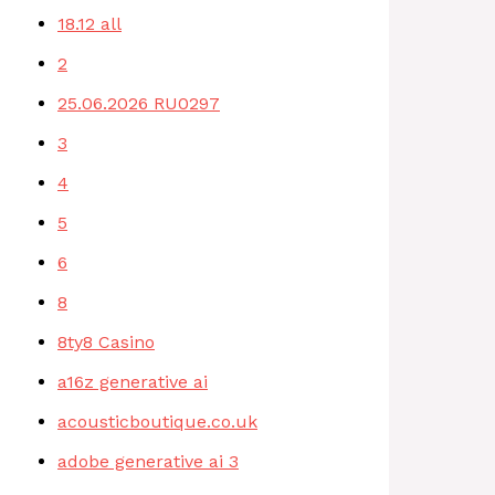
18.12 all
2
25.06.2026 RU0297
3
4
5
6
8
8ty8 Casino
a16z generative ai
acousticboutique.co.uk
adobe generative ai 3