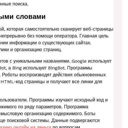
анные поиска.
ными словами
й, которая самостоятельно сканирует веб-страницы
 непрерывно без помощи оператора. Главная цель
ении информации о существующих сайтах.
лики и организацию страниц.
тов с уникальными названиями. Google использует
ot, а Bing использует BingBot. Программы
. Роботы воспроизводят действия обыкновенных
 HTML-код страницы и получают все линки для
пользователи. Программы изучают исходный код и
ржимого по ряду параметров. Программа
 смысловую организацию содержимого. Боты
ще поисковой системы. Данные подвергаются
казино онлайн на деньги
по вопросам