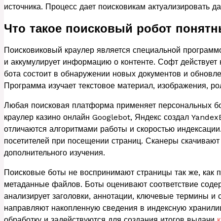
источника. Процесс дает поисковикам актуализировать д
Что такое поисковый робот понят
Поисковиковый краулер является специальной программо
и аккумулирует информацию о контенте. Софт действует
бота состоит в обнаружении новых документов и обновл
Программа изучает текстовое материал, изображения, ро
Любая поисковая платформа применяет персональных бо
краулер казино онлайн Googlebot, Яндекс создал YandexB
отличаются алгоритмами работы и скоростью индексации
посетителей при посещении страниц. Сканеры скачивают
дополнительного изучения.
Поисковые боты не воспринимают страницы так же, как 
метаданные файлов. Боты оценивают соответствие соде
анализирует заголовки, аннотации, ключевые термины и
направляют накопленную сведения в индексную хранили
обработку и задействуются для создания итогов выдачи