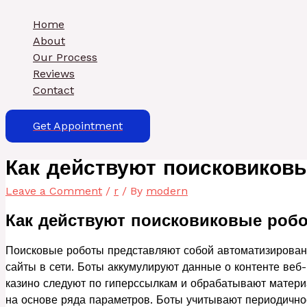
Skip
Type
Name*
Email*
to
here..
Home
content
About
Our Process
Reviews
Contact
Get Appointment
Как действуют поисковиков
Leave a Comment
/
r
/ By
modern
Как действуют поисковиковые роб
Поисковые роботы представляют собой автоматизирован
сайты в сети. Боты аккумулируют данные о контенте ве
казино следуют по гиперссылкам и обрабатывают матери
на основе ряда параметров. Боты учитывают периодично