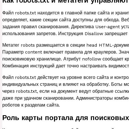
Как robots.txt и метатеги управляю
Файл robots.txt находится в главной папке сайта и хран
определяет, какие секции сайта доступны для обхода. 
задания правил сканирования. Директива User-agent уст
использования запретов. Инструкция Disallow запрещает
Метатег robots размещается в секции head HTML-докумен
Параметр content включает правила для краулеров. Зна
поисковиковую хранилище. Атрибут nofollow сообщает кр
Комбинация инструкций дает точно настраивать видимост
Файл robots.txt действует на уровне всего сайта и контр
индивидуальных страниц и влияют на обработку. Боты мо
через robots.txt, если на документ ведут обратные ссылк
даже при удачном сканировании. Администраторы комби
роботов к разделам сайта.
Роль карты портала для поисковых