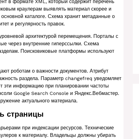
ент в формате XML, который содержит перечень
иковым краулерам выявлять материал скорее и
основной каталоге. Схема хранит метаданные о
тет и регулярность правок.
оуровневой архитектурой перемещения. Порталы с
мые через внутренние гиперссылки. Схема
разделам. Поисковиковые платформы используют
щают роботам о важности документов. Атрибут
 важность раздела. Параметр changefreq уведомляет
ют эти информацию при планировании частоты
нсоли Google Search Console и Яндекс.Вебмастер.
ружение актуального материала.
ть страницы
рьерами при индексации ресурсов. Технические
аулеров к материалу. Владельцы должны убирать