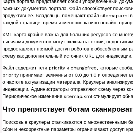
Карта портала представляет собой упорядоченный докум
важных документов портала. Файл способствует поисков
продуктивнее. Владельцы помещают файл sitemap.xml в 
каждой странице: время изменения казино онлайн, приори
XML-карта крайне важна для больших ресурсов со мног
тысячами документов могут включать секции, недостижи
предоставляет прямой доступ роботов к обособленным 
схему как дополнительный источник URL для индексации.
Файл содержит теги priority и changefreq, которые сооб
priority принимает величины от 0.0 до 1.0 и определяет
о частоте актуализации материала. Краулеры анализиру
индексации. Администраторы отправляют схему через ко
Периодическое изменение sitemap.xml стимулирует обна
Что препятствует ботам сканирова
Поисковые краулеры сталкиваются с множественными ба
сбои и некорректные параметры ограничивают доступ кр