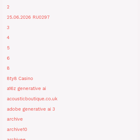
2
25.06.2026 RU0297
3
4
5
6
8
8ty8 Casino
a16z generative ai
acousticboutique.co.uk
adobe generative ai 3
archive
archive10
archivee