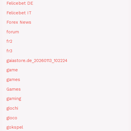
Felicebet DE
Felicebet IT
Forex News
forum
fr2
fr3
gaiastore.de_20260113_102224
game
games
Games
gaming
giochi
gioco
gokspel