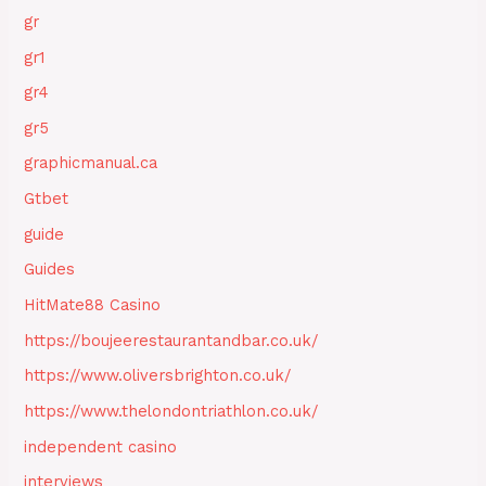
gr
gr1
gr4
gr5
graphicmanual.ca
Gtbet
guide
Guides
HitMate88 Casino
https://boujeerestaurantandbar.co.uk/
https://www.oliversbrighton.co.uk/
https://www.thelondontriathlon.co.uk/
independent casino
interviews