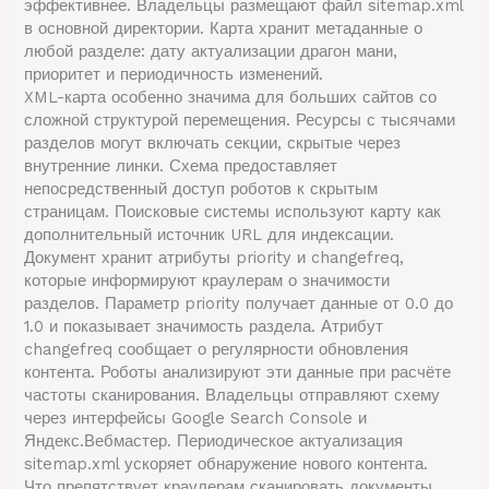
эффективнее. Владельцы размещают файл sitemap.xml
в основной директории. Карта хранит метаданные о
любой разделе: дату актуализации драгон мани,
приоритет и периодичность изменений.
XML-карта особенно значима для больших сайтов со
сложной структурой перемещения. Ресурсы с тысячами
разделов могут включать секции, скрытые через
внутренние линки. Схема предоставляет
непосредственный доступ роботов к скрытым
страницам. Поисковые системы используют карту как
дополнительный источник URL для индексации.
Документ хранит атрибуты priority и changefreq,
которые информируют краулерам о значимости
разделов. Параметр priority получает данные от 0.0 до
1.0 и показывает значимость раздела. Атрибут
changefreq сообщает о регулярности обновления
контента. Роботы анализируют эти данные при расчёте
частоты сканирования. Владельцы отправляют схему
через интерфейсы Google Search Console и
Яндекс.Вебмастер. Периодическое актуализация
sitemap.xml ускоряет обнаружение нового контента.
Что препятствует краулерам сканировать документы