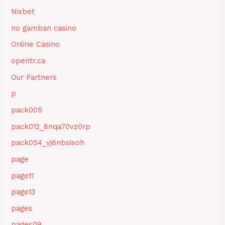
Nixbet
no gamban casino
Online Casino
opentr.ca
Our Partners
p
pack005
pack012_8nqa70vz0rp
pack054_vj6nbsisoh
page
page11
page13
pages
pages09