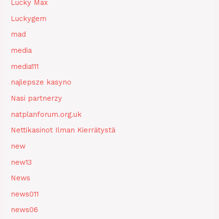
Lucky Max
Luckygem
mad
media
media111
najlepsze kasyno
Nasi partnerzy
natplanforum.org.uk
Nettikasinot Ilman Kierrätystä
new
new13
News
news011
news06