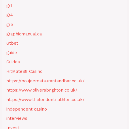
gr1
gr4
gr5
graphicmanual.ca
Gtbet
guide
Guides
HitMate88 Casino
https://boujeerestaurantandbar.co.uk/
https://www.oliversbrighton.co.uk/
https://www.thelondontriathlon.co.uk/
independent casino
interviews
Invest