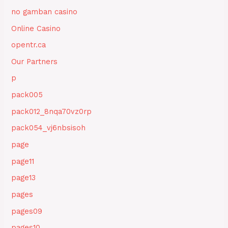
no gamban casino
Online Casino
opentr.ca
Our Partners
p
pack005
pack012_8nqa70vz0rp
pack054_vj6nbsisoh
page
page11
page13
pages
pages09
pages10