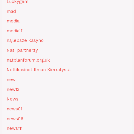
Luckygem
mad
media
media111
najlepsze kasyno
Nasi partnerzy
natplanforum.org.uk
Nettikasinot Ilman Kierrätystä
new
new13
News
news011
news06
news111