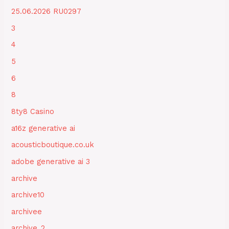
25.06.2026 RU0297
3
4
5
6
8
8ty8 Casino
a16z generative ai
acousticboutique.co.uk
adobe generative ai 3
archive
archive10
archivee
archive_2