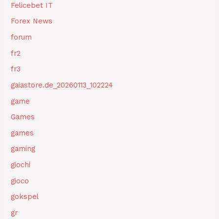
Felicebet IT
Forex News
forum
fr2
fr3
gaiastore.de_20260113_102224
game
Games
games
gaming
giochi
gioco
gokspel
gr