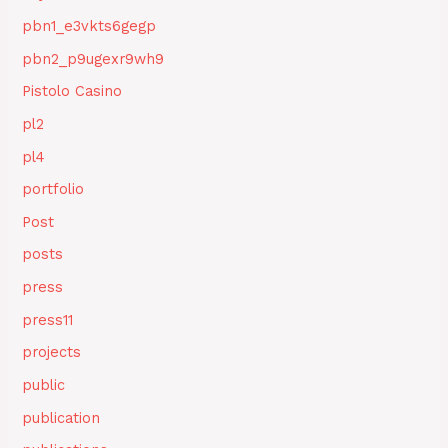
pbn1_e3vkts6gegp
pbn2_p9ugexr9wh9
Pistolo Casino
pl2
pl4
portfolio
Post
posts
press
press11
projects
public
publication