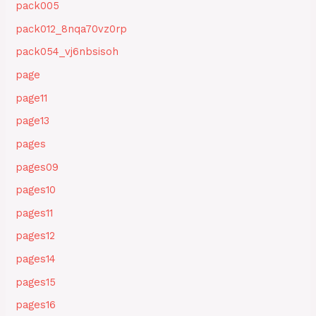
pack005
pack012_8nqa70vz0rp
pack054_vj6nbsisoh
page
page11
page13
pages
pages09
pages10
pages11
pages12
pages14
pages15
pages16