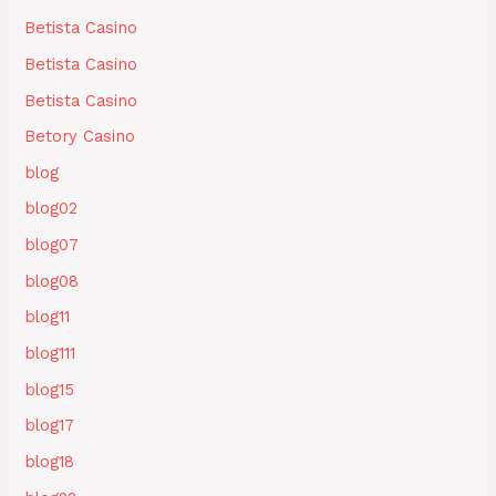
Betista Casino
Betista Casino
Betista Casino
Betory Casino
blog
blog02
blog07
blog08
blog11
blog111
blog15
blog17
blog18