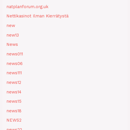
natplanforum.org.uk
Nettikasinot Ilman Kierrätystä
new
new13
News
news011
news06
news111
news12
news14
news15
news18
NEWS2
news22