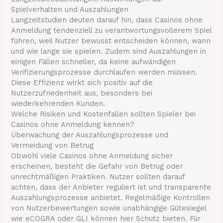
Spielverhalten und Auszahlungen
Langzeitstudien deuten darauf hin, dass Casinos ohne
Anmeldung tendenziell zu verantwortungsvollerem Spiel
führen, weil Nutzer bewusst entscheiden können, wann
und wie lange sie spielen. Zudem sind Auszahlungen in
einigen Fällen schneller, da keine aufwändigen
Verifizierungsprozesse durchlaufen werden müssen.
Diese Effizienz wirkt sich positiv auf die
Nutzerzufriedenheit aus, besonders bei
wiederkehrenden Kunden.
Welche Risiken und Kostenfallen sollten Spieler bei
Casinos ohne Anmeldung kennen?
Überwachung der Auszahlungsprozesse und
Vermeidung von Betrug
Obwohl viele Casinos ohne Anmeldung sicher
erscheinen, besteht die Gefahr von Betrug oder
unrechtmäßigen Praktiken. Nutzer sollten darauf
achten, dass der Anbieter reguliert ist und transparente
Auszahlungsprozesse anbietet. Regelmäßige Kontrollen
von Nutzerbewertungen sowie unabhängige Gütesiegel
wie eCOGRA oder GLI können hier Schutz bieten. Für