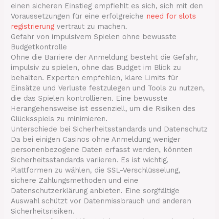
einen sicheren Einstieg empfiehlt es sich, sich mit den
Voraussetzungen für eine erfolgreiche
need for slots
registrierung
vertraut zu machen.
Gefahr von impulsivem Spielen ohne bewusste
Budgetkontrolle
Ohne die Barriere der Anmeldung besteht die Gefahr,
impulsiv zu spielen, ohne das Budget im Blick zu
behalten. Experten empfehlen, klare Limits für
Einsätze und Verluste festzulegen und Tools zu nutzen,
die das Spielen kontrollieren. Eine bewusste
Herangehensweise ist essenziell, um die Risiken des
Glücksspiels zu minimieren.
Unterschiede bei Sicherheitsstandards und Datenschutz
Da bei einigen Casinos ohne Anmeldung weniger
personenbezogene Daten erfasst werden, könnten
Sicherheitsstandards variieren. Es ist wichtig,
Plattformen zu wählen, die SSL-Verschlüsselung,
sichere Zahlungsmethoden und eine
Datenschutzerklärung anbieten. Eine sorgfältige
Auswahl schützt vor Datenmissbrauch und anderen
Sicherheitsrisiken.