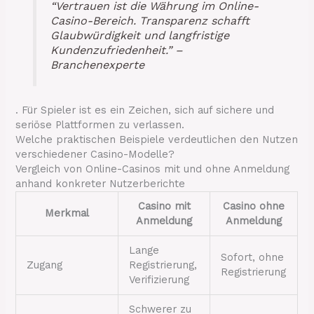
“Vertrauen ist die Währung im Online-
Casino-Bereich. Transparenz schafft
Glaubwürdigkeit und langfristige
Kundenzufriedenheit.” –
Branchenexperte
. Für Spieler ist es ein Zeichen, sich auf sichere und
seriöse Plattformen zu verlassen.
Welche praktischen Beispiele verdeutlichen den Nutzen
verschiedener Casino-Modelle?
Vergleich von Online-Casinos mit und ohne Anmeldung
anhand konkreter Nutzerberichte
Casino mit
Casino ohne
Merkmal
Anmeldung
Anmeldung
Lange
Sofort, ohne
Zugang
Registrierung,
Registrierung
Verifizierung
Schwerer zu