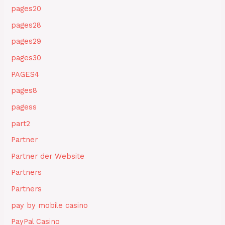
pages20
pages28
pages29
pages30
PAGES4
pages8
pagess
part2
Partner
Partner der Website
Partners
Partners
pay by mobile casino
PayPal Casino