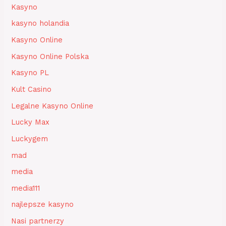
Kasyno
kasyno holandia
Kasyno Online
Kasyno Online Polska
Kasyno PL
Kult Casino
Legalne Kasyno Online
Lucky Max
Luckygem
mad
media
media111
najlepsze kasyno
Nasi partnerzy