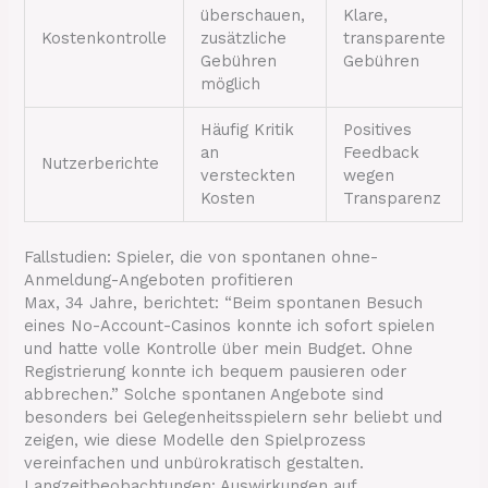
überschauen,
Klare,
Kostenkontrolle
zusätzliche
transparente
Gebühren
Gebühren
möglich
Häufig Kritik
Positives
an
Feedback
Nutzerberichte
versteckten
wegen
Kosten
Transparenz
Fallstudien: Spieler, die von spontanen ohne-
Anmeldung-Angeboten profitieren
Max, 34 Jahre, berichtet: “Beim spontanen Besuch
eines No-Account-Casinos konnte ich sofort spielen
und hatte volle Kontrolle über mein Budget. Ohne
Registrierung konnte ich bequem pausieren oder
abbrechen.” Solche spontanen Angebote sind
besonders bei Gelegenheitsspielern sehr beliebt und
zeigen, wie diese Modelle den Spielprozess
vereinfachen und unbürokratisch gestalten.
Langzeitbeobachtungen: Auswirkungen auf