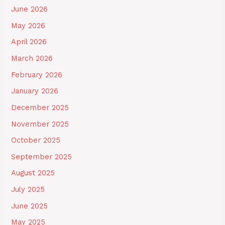
June 2026
May 2026
April 2026
March 2026
February 2026
January 2026
December 2025
November 2025
October 2025
September 2025
August 2025
July 2025
June 2025
May 2025