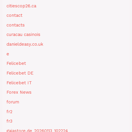
citiescop26.ca
contact
contacts
curacau casinois
danieldeasy.co.uk
e
Felicebet
Felicebet DE
Felicebet IT
Forex News
forum
fr2
fr3
gaiastore.de_20260113_102224