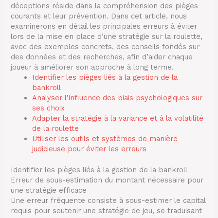
déceptions réside dans la compréhension des pièges
courants et leur prévention. Dans cet article, nous
examinerons en détail les principales erreurs à éviter
lors de la mise en place d’une stratégie sur la roulette,
avec des exemples concrets, des conseils fondés sur
des données et des recherches, afin d’aider chaque
joueur à améliorer son approche à long terme.
Identifier les pièges liés à la gestion de la
bankroll
Analyser l’influence des biais psychologiques sur
ses choix
Adapter la stratégie à la variance et à la volatilité
de la roulette
Utiliser les outils et systèmes de manière
judicieuse pour éviter les erreurs
Identifier les pièges liés à la gestion de la bankroll
Erreur de sous-estimation du montant nécessaire pour
une stratégie efficace
Une erreur fréquente consiste à sous-estimer le capital
requis pour soutenir une stratégie de jeu, se traduisant