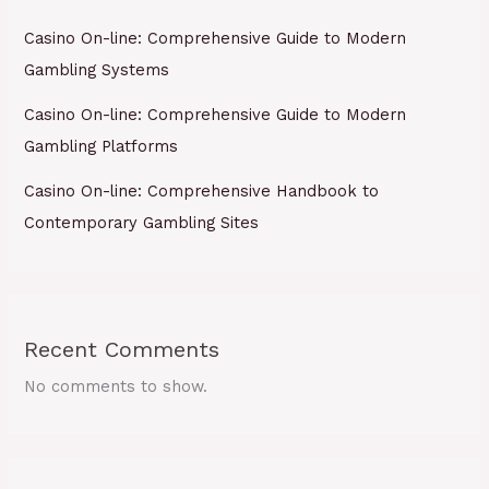
Casino On-line: Comprehensive Guide to Modern
Gambling Systems
Casino On-line: Comprehensive Guide to Modern
Gambling Platforms
Casino On-line: Comprehensive Handbook to
Contemporary Gambling Sites
Recent Comments
No comments to show.