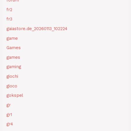
forum
fr2
fr3
gaiastore.de_20260113_102224
game
Games
games
gaming
giochi
gioco
gokspel
gr
gr1
gr4