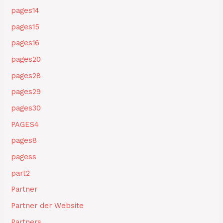
pages14
pages15
pages16
pages20
pages28
pages29
pages30
PAGES4
pages8
pagess
part2
Partner
Partner der Website
Partners