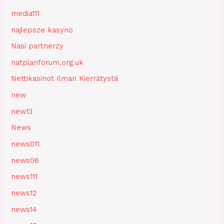
media111
najlepsze kasyno
Nasi partnerzy
natplanforum.org.uk
Nettikasinot Ilman Kierrätystä
new
new13
News
news011
news06
news111
news12
news14