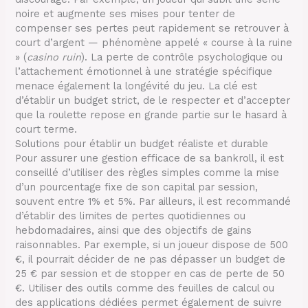
noire et augmente ses mises pour tenter de
compenser ses pertes peut rapidement se retrouver à
court d’argent — phénomène appelé « course à la ruine
» (
casino ruin
). La perte de contrôle psychologique ou
l’attachement émotionnel à une stratégie spécifique
menace également la longévité du jeu. La clé est
d’établir un budget strict, de le respecter et d’accepter
que la roulette repose en grande partie sur le hasard à
court terme.
Solutions pour établir un budget réaliste et durable
Pour assurer une gestion efficace de sa bankroll, il est
conseillé d’utiliser des règles simples comme la mise
d’un pourcentage fixe de son capital par session,
souvent entre 1% et 5%. Par ailleurs, il est recommandé
d’établir des limites de pertes quotidiennes ou
hebdomadaires, ainsi que des objectifs de gains
raisonnables. Par exemple, si un joueur dispose de 500
€, il pourrait décider de ne pas dépasser un budget de
25 € par session et de stopper en cas de perte de 50
€. Utiliser des outils comme des feuilles de calcul ou
des applications dédiées permet également de suivre