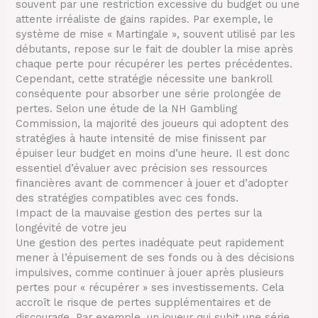
souvent par une restriction excessive du budget ou une
attente irréaliste de gains rapides. Par exemple, le
système de mise « Martingale », souvent utilisé par les
débutants, repose sur le fait de doubler la mise après
chaque perte pour récupérer les pertes précédentes.
Cependant, cette stratégie nécessite une bankroll
conséquente pour absorber une série prolongée de
pertes. Selon une étude de la NH Gambling
Commission, la majorité des joueurs qui adoptent des
stratégies à haute intensité de mise finissent par
épuiser leur budget en moins d’une heure. Il est donc
essentiel d’évaluer avec précision ses ressources
financières avant de commencer à jouer et d’adopter
des stratégies compatibles avec ces fonds.
Impact de la mauvaise gestion des pertes sur la
longévité de votre jeu
Une gestion des pertes inadéquate peut rapidement
mener à l’épuisement de ses fonds ou à des décisions
impulsives, comme continuer à jouer après plusieurs
pertes pour « récupérer » ses investissements. Cela
accroît le risque de pertes supplémentaires et de
discourage. Par exemple, un joueur qui subit une série