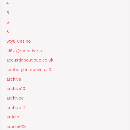
4
5
6
8
8ty8 Casino
a16z generative ai
acousticboutique.co.uk
adobe generative ai 3
archive
archive10
archivee
archive_2
article
article018