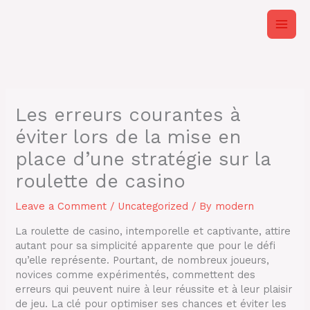
Skip
to
content
Les erreurs courantes à
éviter lors de la mise en
place d’une stratégie sur la
roulette de casino
Leave a Comment
/
Uncategorized
/ By
modern
La roulette de casino, intemporelle et captivante, attire
autant pour sa simplicité apparente que pour le défi
qu’elle représente. Pourtant, de nombreux joueurs,
novices comme expérimentés, commettent des
erreurs qui peuvent nuire à leur réussite et à leur plaisir
de jeu. La clé pour optimiser ses chances et éviter les