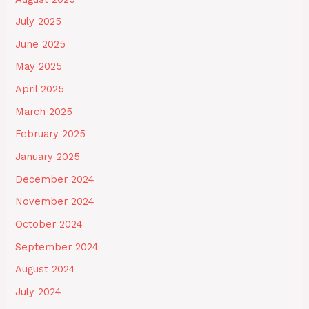
July 2025
June 2025
May 2025
April 2025
March 2025
February 2025
January 2025
December 2024
November 2024
October 2024
September 2024
August 2024
July 2024