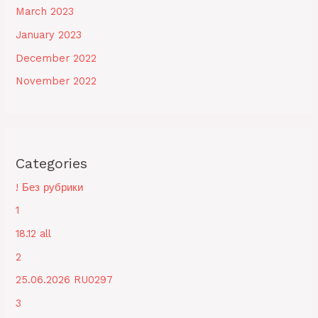
March 2023
January 2023
December 2022
November 2022
Categories
! Без рубрики
1
18.12 all
2
25.06.2026 RU0297
3