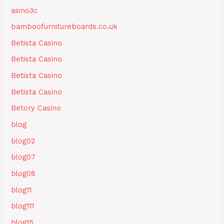
asino3c
bamboofurnitureboards.co.uk
Betista Casino
Betista Casino
Betista Casino
Betista Casino
Betory Casino
blog
blog02
blog07
blog08
blog11
blog111
blog15