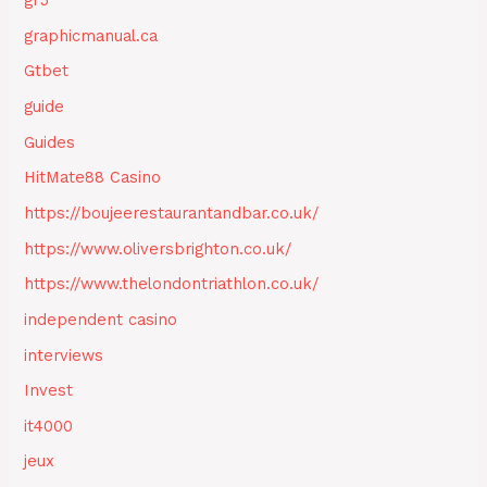
gr5
graphicmanual.ca
Gtbet
guide
Guides
HitMate88 Casino
https://boujeerestaurantandbar.co.uk/
https://www.oliversbrighton.co.uk/
https://www.thelondontriathlon.co.uk/
independent casino
interviews
Invest
it4000
jeux