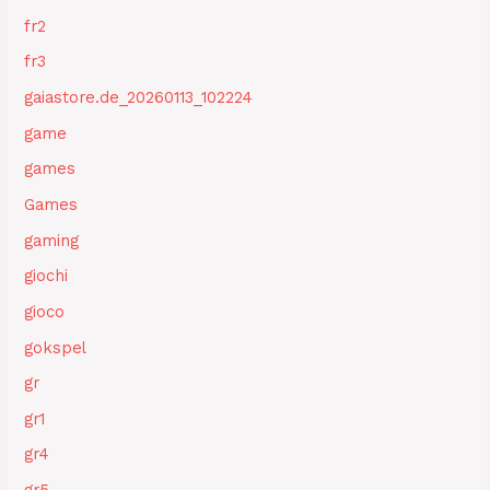
fr2
fr3
gaiastore.de_20260113_102224
game
games
Games
gaming
giochi
gioco
gokspel
gr
gr1
gr4