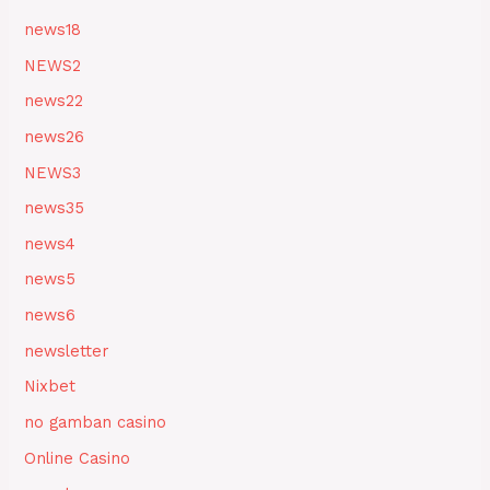
news18
NEWS2
news22
news26
NEWS3
news35
news4
news5
news6
newsletter
Nixbet
no gamban casino
Online Casino