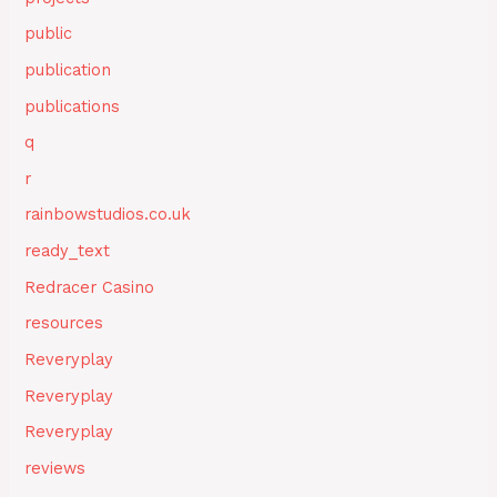
public
publication
publications
q
r
rainbowstudios.co.uk
ready_text
Redracer Casino
resources
Reveryplay
Reveryplay
Reveryplay
reviews