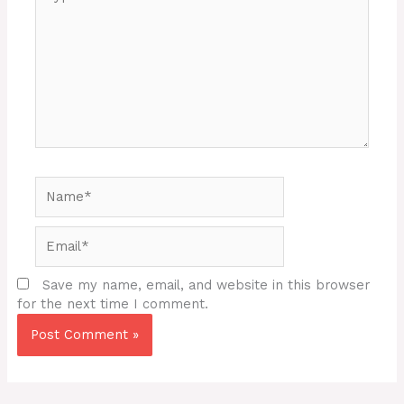
here..
Name*
Email*
Save my name, email, and website in this browser
for the next time I comment.