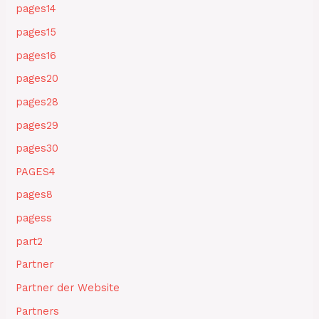
pages14
pages15
pages16
pages20
pages28
pages29
pages30
PAGES4
pages8
pagess
part2
Partner
Partner der Website
Partners