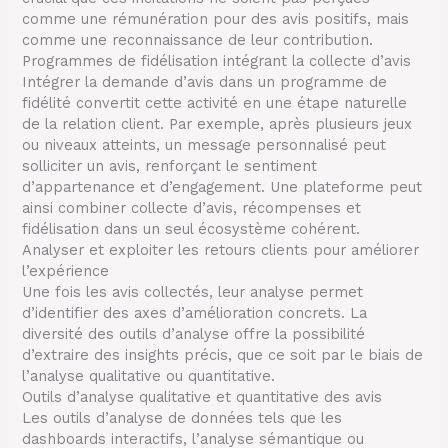
comme une rémunération pour des avis positifs, mais
comme une reconnaissance de leur contribution.
Programmes de fidélisation intégrant la collecte d’avis
Intégrer la demande d’avis dans un programme de
fidélité convertit cette activité en une étape naturelle
de la relation client. Par exemple, après plusieurs jeux
ou niveaux atteints, un message personnalisé peut
solliciter un avis, renforçant le sentiment
d’appartenance et d’engagement. Une plateforme peut
ainsi combiner collecte d’avis, récompenses et
fidélisation dans un seul écosystème cohérent.
Analyser et exploiter les retours clients pour améliorer
l’expérience
Une fois les avis collectés, leur analyse permet
d’identifier des axes d’amélioration concrets. La
diversité des outils d’analyse offre la possibilité
d’extraire des insights précis, que ce soit par le biais de
l’analyse qualitative ou quantitative.
Outils d’analyse qualitative et quantitative des avis
Les outils d’analyse de données tels que les
dashboards interactifs, l’analyse sémantique ou