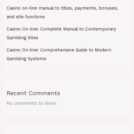
Casino on-line manual to titles, payments, bonuses,
and site functions
Casino On-line: Complete Manual to Contemporary
Gambling Sites
Casino On-line: Comprehensive Guide to Modern
Gambling Systems
Recent Comments
No comments to show.