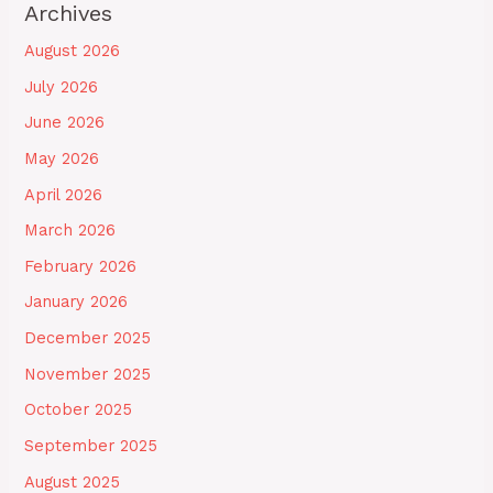
Archives
August 2026
July 2026
June 2026
May 2026
April 2026
March 2026
February 2026
January 2026
December 2025
November 2025
October 2025
September 2025
August 2025