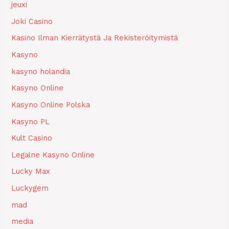
jeuxi
Joki Casino
Kasino Ilman Kierrätystä Ja Rekisteröitymistä
Kasyno
kasyno holandia
Kasyno Online
Kasyno Online Polska
Kasyno PL
Kult Casino
Legalne Kasyno Online
Lucky Max
Luckygem
mad
media