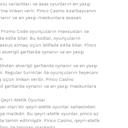
xlu variantları və əsas oyunların ən yaxşı
ərinə imkan verir. Pinco Casino Azərbaycanın
ynanır və ən yaxşı məskunlara əsasən
 Promo Code oyunçuların məxsusları və
ə edilə bilər. Bu kodlar, oyunçuların
xsus almaq üçün istifadə edilə bilər. Pinco
lverişli şərtlərdə oynanır və ən yaxşı
r.
ndən əlverişli şərtlərdə oynanır və ən yaxşı
. Regular turnirlər ilə oyunçuların heyecanı
 üçün imkan verilir. Pinco Casino
i şərtlərdə oynanır və ən yaxşı məskunlara
Qeyri-Atetik Oyunlar
ar olan bir qeyri-atetik oyunlar sahəsindən
iyə malikdir. Bu qeyri-atetik oyunlar, pinco az
 təmin edilmişdir. Pinco Casino, qeyri-atetik
arı ilə tanınan markadır.