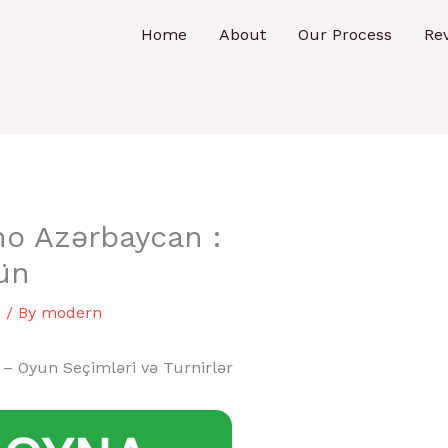
Home
About
Our Process
Re
no Azərbaycan :
ün
d
/ By
modern
– Oyun Seçimləri və Turnirlər