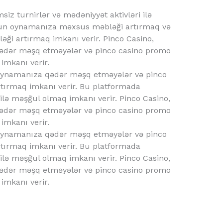
z turnirlər və mədəniyyət aktivləri ilə
oyun oynamanıza məxsus məbləği artırmaq və
ği artırmaq imkanı verir. Pinco Casino,
dər məşq etməyələr və pinco casino promo
imkanı verir.
oynamanıza qədər məşq etməyələr və pinco
tırmaq imkanı verir. Bu platformada
 ilə məşğul olmaq imkanı verir. Pinco Casino,
dər məşq etməyələr və pinco casino promo
imkanı verir.
oynamanıza qədər məşq etməyələr və pinco
tırmaq imkanı verir. Bu platformada
 ilə məşğul olmaq imkanı verir. Pinco Casino,
dər məşq etməyələr və pinco casino promo
imkanı verir.