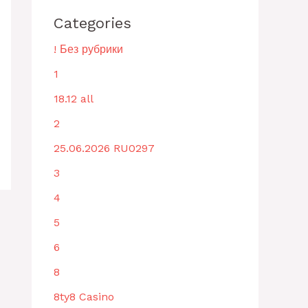
Categories
! Без рубрики
1
18.12 all
2
25.06.2026 RU0297
3
4
5
6
8
8ty8 Casino