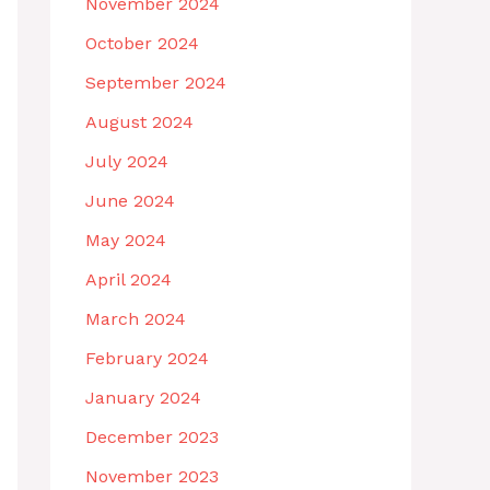
November 2024
October 2024
September 2024
August 2024
July 2024
June 2024
May 2024
April 2024
March 2024
February 2024
January 2024
December 2023
November 2023