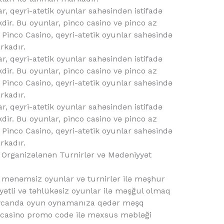
r, qeyri-atetik oyunlar sahəsindən istifadə
dir. Bu oyunlar, pinco casino və pinco az
 Pinco Casino, qeyri-atetik oyunlar sahəsində
rkadır.
r, qeyri-atetik oyunlar sahəsindən istifadə
dir. Bu oyunlar, pinco casino və pinco az
 Pinco Casino, qeyri-atetik oyunlar sahəsində
rkadır.
r, qeyri-atetik oyunlar sahəsindən istifadə
dir. Bu oyunlar, pinco casino və pinco az
 Pinco Casino, qeyri-atetik oyunlar sahəsində
rkadır.
 Organizələnən Turnirlər və Mədəniyyət
 mənəmsiz oyunlar və turnirlər ilə məşhur
yətli və təhlükəsiz oyunlar ilə məşğul olmaq
baycanda oyun oynamanıza qədər məşq
 casino promo code ilə məxsus məbləği