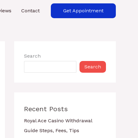
views
Contact
Get Appointment
Search
Search
Recent Posts
Royal Ace Casino Withdrawal
Guide Steps, Fees, Tips