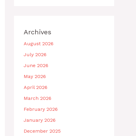
Archives
August 2026
July 2026
June 2026
May 2026
April 2026
March 2026
February 2026
January 2026
December 2025