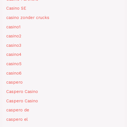
Casino SE
casino zonder crucks
casino1
casino2
casino3
casino4
casino5
casino6
caspero
Caspero Casino
Caspero Casino
caspero de
caspero el