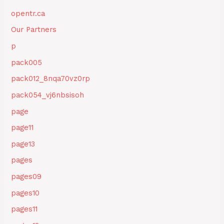
opentr.ca
Our Partners
p
pack005
pack012_8nqa70vz0rp
pack054_vj6nbsisoh
page
page11
page13
pages
pages09
pages10
pages11