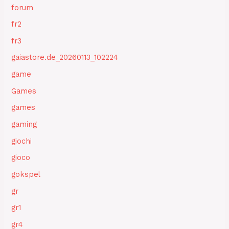
forum
fr2
fr3
gaiastore.de_20260113_102224
game
Games
games
gaming
giochi
gioco
gokspel
gr
gr1
gr4