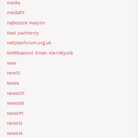
media
media111
najlepsze kasyno
Nasi partnerzy
natplanforum.org.uk
Nettikasinot Ilman Kierrätystä
new
new13
News
news011
news06
news111
news12
news14