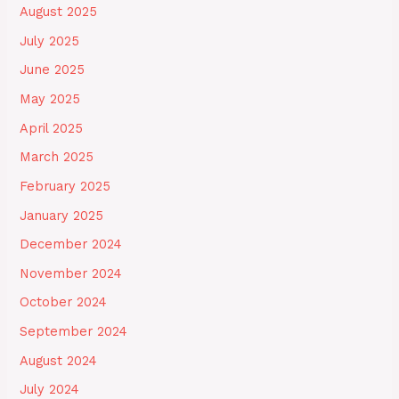
August 2025
July 2025
June 2025
May 2025
April 2025
March 2025
February 2025
January 2025
December 2024
November 2024
October 2024
September 2024
August 2024
July 2024