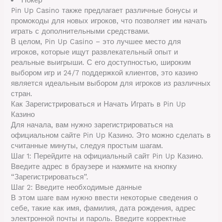
Покер
Pin Up Casino также предлагает различные бонусы и
промокоды для новых игроков, что позволяет им начать
играть с дополнительными средствами.
В целом, Pin Up Casino – это лучшее место для
игроков, которые ищут развлекательный опыт и
реальные выигрыши. С его доступностью, широким
выбором игр и 24/7 поддержкой клиентов, это казино
является идеальным выбором для игроков из различных
стран.
Как Зарегистрироваться и Начать Играть в Pin Up
Казино
Для начала, вам нужно зарегистрироваться на
официальном сайте Pin Up Казино. Это можно сделать в
считанные минуты, следуя простым шагам.
Шаг 1: Перейдите на официальный сайт Pin Up Казино.
Введите адрес в браузере и нажмите на кнопку
“Зарегистрироваться”.
Шаг 2: Введите необходимые данные
В этом шаге вам нужно ввести некоторые сведения о
себе, такие как имя, фамилия, дата рождения, адрес
электронной почты и пароль. Введите корректные