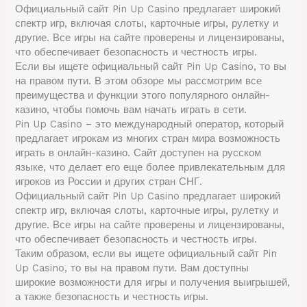
Официальный сайт Pin Up Casino предлагает широкий
спектр игр, включая слоты, карточные игры, рулетку и
другие. Все игры на сайте проверены и лицензированы,
что обеспечивает безопасность и честность игры.
Если вы ищете официальный сайт Pin Up Casino, то вы
на правом пути. В этом обзоре мы рассмотрим все
преимущества и функции этого популярного онлайн-
казино, чтобы помочь вам начать играть в сети.
Pin Up Casino – это международный оператор, который
предлагает игрокам из многих стран мира возможность
играть в онлайн-казино. Сайт доступен на русском
языке, что делает его еще более привлекательным для
игроков из России и других стран СНГ.
Официальный сайт Pin Up Casino предлагает широкий
спектр игр, включая слоты, карточные игры, рулетку и
другие. Все игры на сайте проверены и лицензированы,
что обеспечивает безопасность и честность игры.
Таким образом, если вы ищете официальный сайт Pin
Up Casino, то вы на правом пути. Вам доступны
широкие возможности для игры и получения выигрышей,
а также безопасность и честность игры.