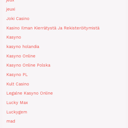
jeuxi
Joki Casino
Kasino Ilman Kierrätystä Ja Rekisteröitymistä
Kasyno
kasyno holandia
Kasyno Online
Kasyno Online Polska
Kasyno PL
Kult Casino
Legalne Kasyno Online
Lucky Max
Luckygem
mad