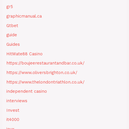
gr5
graphicmanual.ca
Gtbet
guide
Guides
HitMate88 Casino
https://boujeerestaurantandbar.co.uk/
https://www.oliversbrighton.co.uk/
https://www.thelondontriathlon.co.uk/
independent casino
interviews
Invest
it4000
jeux