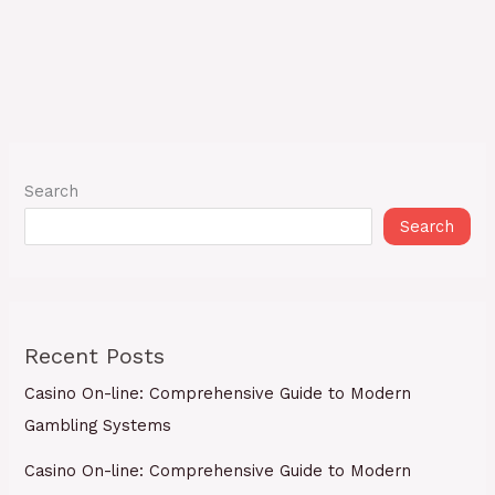
Search
Search
Recent Posts
Casino On-line: Comprehensive Guide to Modern
Gambling Systems
Casino On-line: Comprehensive Guide to Modern