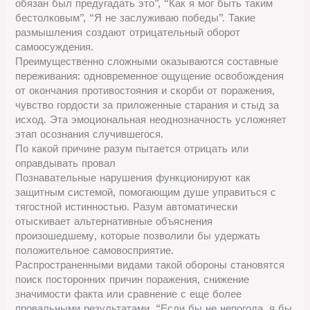
обязан был предугадать это”, “Как я мог быть таким
бестолковым”, “Я не заслуживаю победы”. Такие
размышления создают отрицательный оборот
самоосуждения.
Преимущественно сложными оказываются составные
переживания: одновременное ощущение освобождения
от окончания противостояния и скорби от поражения,
чувство гордости за приложенные старания и стыд за
исход. Эта эмоциональная неоднозначность усложняет
этап осознания случившегося.
По какой причине разум пытается отрицать или
оправдывать провал
Познавательные нарушения функционируют как
защитным системой, помогающим душе управиться с
тягостной истинностью. Разум автоматически
отыскивает альтернативные объяснения
произошедшему, которые позволили бы удержать
положительное самовосприятие.
Распространенными видами такой обороны становятся
поиск посторонних причин поражения, снижение
значимости факта или сравнение с еще более
провальными результатами. “Если бы не непогода, я бы