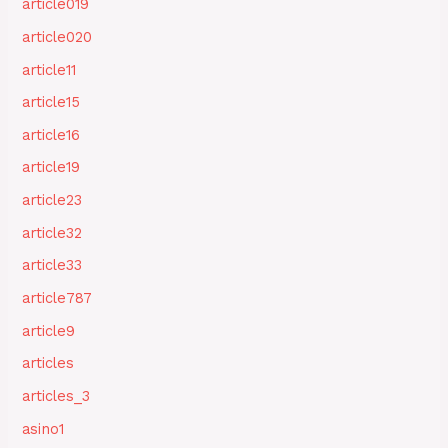
article019
article020
article11
article15
article16
article19
article23
article32
article33
article787
article9
articles
articles_3
asino1