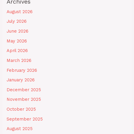
Archives
August 2026
July 2026
June 2026
May 2026
April 2026
March 2026
February 2026
January 2026
December 2025
November 2025
October 2025
September 2025
August 2025