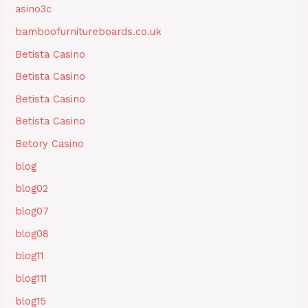
asino3c
bamboofurnitureboards.co.uk
Betista Casino
Betista Casino
Betista Casino
Betista Casino
Betory Casino
blog
blog02
blog07
blog08
blog11
blog111
blog15