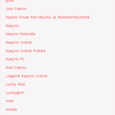
jeuxi
Joki Casino
Kasino Ilman Kierrätystä Ja Rekisteröitymistä
Kasyno
kasyno holandia
Kasyno Online
Kasyno Online Polska
Kasyno PL
Kult Casino
Legalne Kasyno Online
Lucky Max
Luckygem
mad
media