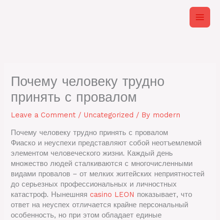
Skip
to
content
Почему человеку трудно
принять с провалом
Leave a Comment
/
Uncategorized
/ By
modern
Почему человеку трудно принять с провалом
Фиаско и неуспехи представляют собой неотъемлемой
элементом человеческого жизни. Каждый день
множество людей сталкиваются с многочисленными
видами провалов – от мелких житейских неприятностей
до серьезных профессиональных и личностных
катастроф. Нынешняя
casino LEON
показывает, что
ответ на неуспех отличается крайне персональный
особенность, но при этом обладает единые