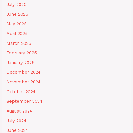
July 2025
June 2025
May 2025
April 2025
March 2025
February 2025
January 2025
December 2024
November 2024
October 2024
September 2024
August 2024
July 2024
June 2024