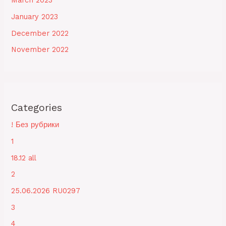
March 2023
January 2023
December 2022
November 2022
Categories
! Без рубрики
1
18.12 all
2
25.06.2026 RU0297
3
4