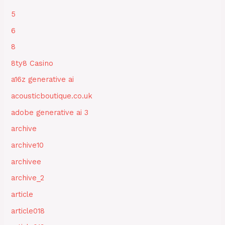
5
6
8
8ty8 Casino
a16z generative ai
acousticboutique.co.uk
adobe generative ai 3
archive
archive10
archivee
archive_2
article
article018