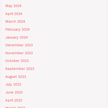
May 2024
April 2024
March 2024
February 2024
January 2024
December 2023
November 2023
October 2023
September 2023
August 2023
July 2023
June 2023
April 2023