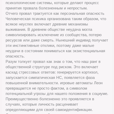
психологические системы, которые делают процесс
принятия провала болезненным и непростым.
Отчего провал трактуется как персональная опасность
Человеческая психика организована таким образом, что
всякое неуспех включает древние механизмы
выживания. В древнем обществе неудача могла
символизировать исключение из сообщества, потерю
ресурсов или даже смерть. Нынешний индивид получает
эти инстинктивные отклики, поэтому даже малые
неудачи в состоянии пониматься как экзистенциальная
опасность.
Разум толкует провал как знак о том, что наш ранг в
общественной структуре под риском. Это включает
каскад стрессовых ответов: генерируется кортизол,
запускается симпатическая НС, появляется фаза
повышенной внимательности. игровые автоматы Леон
превращается не просто фактом, а символом
потенциальной угрозы для нашего положения в социуме.
Преимущественно болезненно это проявляется в
случаях, которые личность расценивает
определяющими для своей самоидентификации.