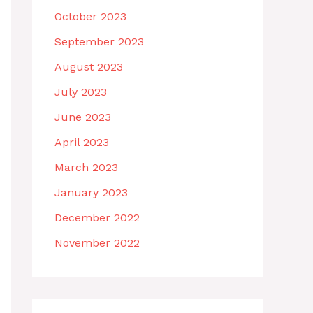
October 2023
September 2023
August 2023
July 2023
June 2023
April 2023
March 2023
January 2023
December 2022
November 2022