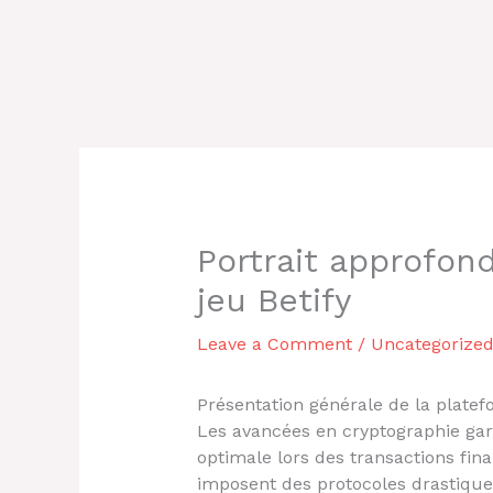
Skip
to
content
Portrait approfon
jeu Betify
Leave a Comment
/
Uncategorize
Présentation générale de la plate
Les avancées en cryptographie gar
optimale lors des transactions fin
imposent des protocoles drastique