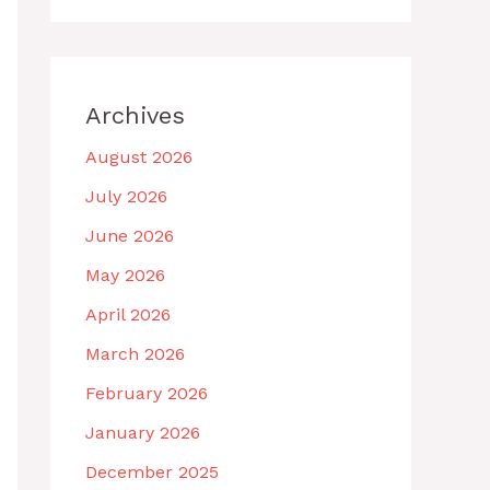
Archives
August 2026
July 2026
June 2026
May 2026
April 2026
March 2026
February 2026
January 2026
December 2025