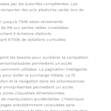
sées par les autorités compétentes. Les
remporter des prix aléatoires variés lors de
er jusqu’à 750€ selon versements
de 9% sur pertes nettes constatées
rtant 5 échelons distincts
sant 6750€ de dotations cumulées
cipent les besoins pour accélérer la complétion
 personnalisables permettent un accès
quemment utilisées. La pagination intelligente
our éviter la surcharge initiale. Le fil
tation et la navigation dans les arborescences
he omniprésentes permettent un accès
es zones cliquables dimensionnées
de manipulation accidentelles. L’historique
aux pages précédemment consultées sans
ormation logique facilite la découverte intuitive