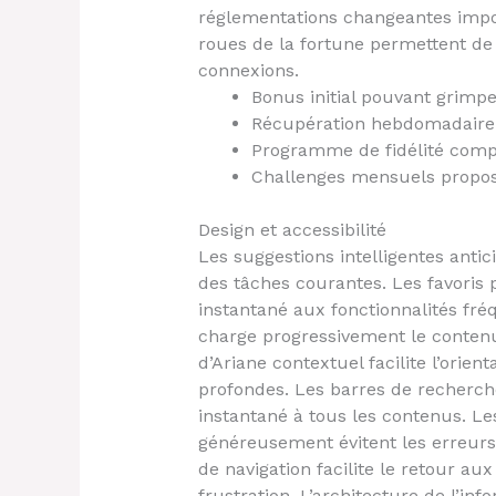
réglementations changeantes impo
roues de la fortune permettent de 
connexions.
Bonus initial pouvant grimp
Récupération hebdomadaire 
Programme de fidélité compo
Challenges mensuels propo
Design et accessibilité
Les suggestions intelligentes anti
des tâches courantes. Les favoris
instantané aux fonctionnalités fré
charge progressivement le contenu p
d’Ariane contextuel facilite l’orien
profondes. Les barres de recherc
instantané à tous les contenus. L
généreusement évitent les erreurs 
de navigation facilite le retour 
frustration. L’architecture de l’inf