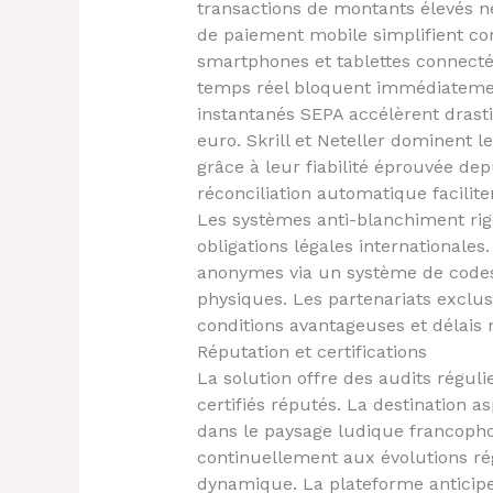
transactions de montants élevés né
de paiement mobile simplifient co
smartphones et tablettes connecté
temps réel bloquent immédiatement
instantanés SEPA accélèrent drast
euro. Skrill et Neteller dominent 
grâce à leur fiabilité éprouvée de
réconciliation automatique faciliten
Les systèmes anti-blanchiment ri
obligations légales internationales
anonymes via un système de codes
physiques. Les partenariats exclus
conditions avantageuses et délais r
Réputation et certifications
La solution offre des audits régu
certifiés réputés. La destination 
dans le paysage ludique francoph
continuellement aux évolutions ré
dynamique. La plateforme anticipe