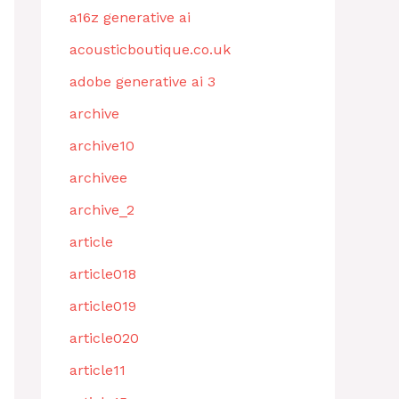
a16z generative ai
acousticboutique.co.uk
adobe generative ai 3
archive
archive10
archivee
archive_2
article
article018
article019
article020
article11