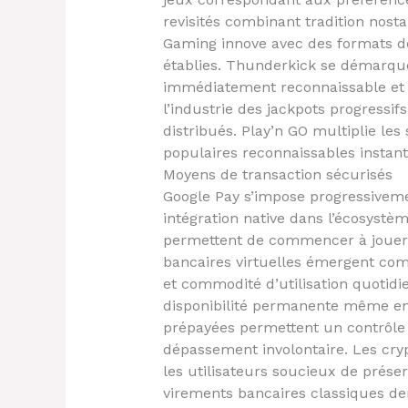
revisités combinant tradition nos
Gaming innove avec des formats de
établies. Thunderkick se démarque
immédiatement reconnaissable et
l’industrie des jackpots progressif
distribués. Play’n GO multiplie l
populaires reconnaissables instan
Moyens de transaction sécurisés
Google Pay s’impose progressiveme
intégration native dans l’écosyst
permettent de commencer à jouer s
bancaires virtuelles émergent co
et commodité d’utilisation quotid
disponibilité permanente même en c
prépayées permettent un contrôle 
dépassement involontaire. Les cr
les utilisateurs soucieux de prése
virements bancaires classiques d