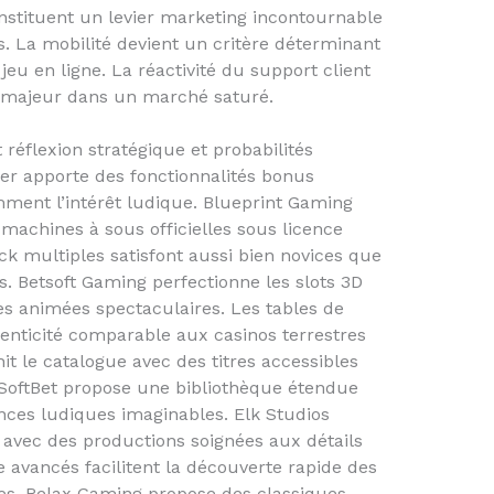
stituent un levier marketing incontournable
 La mobilité devient un critère déterminant
eu en ligne. La réactivité du support client
t majeur dans un marché saturé.
réflexion stratégique et probabilités
r apporte des fonctionnalités bonus
mment l’intérêt ludique. Blueprint Gaming
machines à sous officielles sous licence
ck multiples satisfont aussi bien novices que
. Betsoft Gaming perfectionne les slots 3D
 animées spectaculaires. Les tables de
henticité comparable aux casinos terrestres
t le catalogue avec des titres accessibles
SoftBet propose une bibliothèque étendue
nces ludiques imaginables. Elk Studios
té avec des productions soignées aux détails
e avancés facilitent la découverte rapide des
es. Relax Gaming propose des classiques