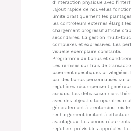
d’interaction physique avec l’inter
l’ajout rapide de nouvelles foncti
limite drastiquement les plantages
les contrôleurs externes élargit les
chargement progressif affiche d’ab
secondaires. La gestion multi-touc
complexes et expressives. Les per
visuelle exemplaire constante.
Programme de bonus et condition
Les remises sur frais de transacti
paiement spécifiques privilégiées.
par des bonus personnalisés surp
régulières récompensent généreuse
assidus. Les défis saisonniers thé
avec des objectifs temporaires mot
généralement à trente-cinq fois le
rechargement incitent à effectuer
avantageux. Les bonus récurrents 
réguliers prévisibles appréciés. Le