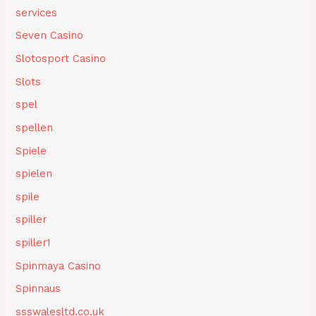
services
Seven Casino
Slotosport Casino
Slots
spel
spellen
Spiele
spielen
spile
spiller
spiller1
Spinmaya Casino
Spinnaus
ssswalesltd.co.uk