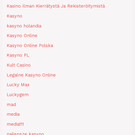
Kasino Ilman Kierrätystä Ja Rekisteröitymistä
Kasyno
kasyno holandia
Kasyno Online
Kasyno Online Polska
Kasyno PL
Kult Casino
Legalne Kasyno Online
Lucky Max
Luckygem
mad
media
media111
najlepsze kasyno