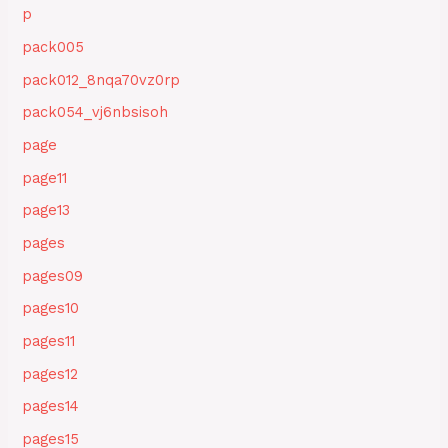
p
pack005
pack012_8nqa70vz0rp
pack054_vj6nbsisoh
page
page11
page13
pages
pages09
pages10
pages11
pages12
pages14
pages15