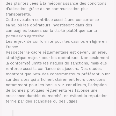
des plaintes liées à la méconnaissance des conditions
d’utilisation, grâce à une communication plus
transparente.
Cette évolution contribue aussi à une concurrence
saine, où les opérateurs investissent dans des
campagnes basées sur la clarté plutôt que sur la
persuasion agressive.
Les enjeux de conformité pour les casinos en ligne en
France
Respecter le cadre réglementaire est devenu un enjeu
stratégique majeur pour les opérateurs. Non seulement
la conformité limite les risques de sanctions, mais elle
renforce aussi la confiance des joueurs. Des études
montrent que 68% des consommateurs préfèrent jouer
sur des sites qui affichent clairement leurs conditions,
notamment pour les bonus VIP. Par ailleurs, l’adoption
de bonnes pratiques réglementaires favorise une
croissance durable du marché, en évitant la réputation
ternie par des scandales ou des litiges.