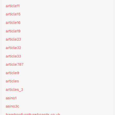
article11
article15
article16
article19
article23
article32
article33
article787
article9
articles
articles_3
asino1
asino3c
bamboofurnitureboards.co.uk