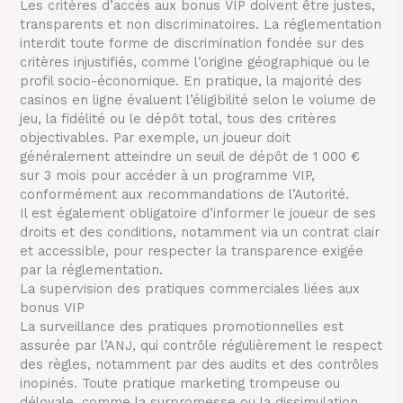
Les critères d’accès aux bonus VIP doivent être justes,
transparents et non discriminatoires. La réglementation
interdit toute forme de discrimination fondée sur des
critères injustifiés, comme l’origine géographique ou le
profil socio-économique. En pratique, la majorité des
casinos en ligne évaluent l’éligibilité selon le volume de
jeu, la fidélité ou le dépôt total, tous des critères
objectivables. Par exemple, un joueur doit
généralement atteindre un seuil de dépôt de 1 000 €
sur 3 mois pour accéder à un programme VIP,
conformément aux recommandations de l’Autorité.
Il est également obligatoire d’informer le joueur de ses
droits et des conditions, notamment via un contrat clair
et accessible, pour respecter la transparence exigée
par la réglementation.
La supervision des pratiques commerciales liées aux
bonus VIP
La surveillance des pratiques promotionnelles est
assurée par l’ANJ, qui contrôle régulièrement le respect
des règles, notamment par des audits et des contrôles
inopinés. Toute pratique marketing trompeuse ou
déloyale, comme la surpromesse ou la dissimulation