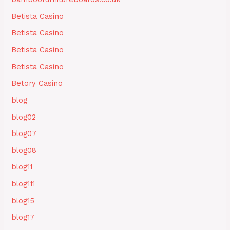
Betista Casino
Betista Casino
Betista Casino
Betista Casino
Betory Casino
blog
blog02
blog07
blog08
blog11
blog111
blog15
blog17