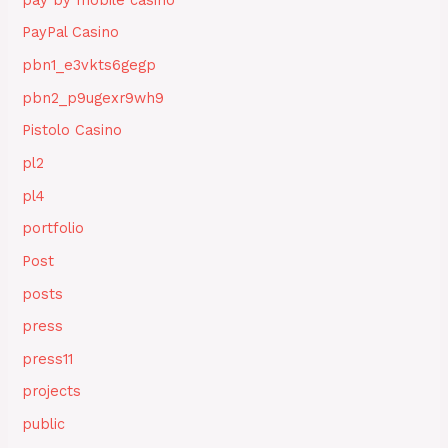
PayPal Casino
pbn1_e3vkts6gegp
pbn2_p9ugexr9wh9
Pistolo Casino
pl2
pl4
portfolio
Post
posts
press
press11
projects
public