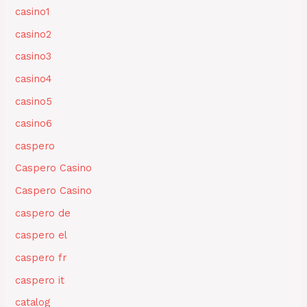
casino1
casino2
casino3
casino4
casino5
casino6
caspero
Caspero Casino
Caspero Casino
caspero de
caspero el
caspero fr
caspero it
catalog