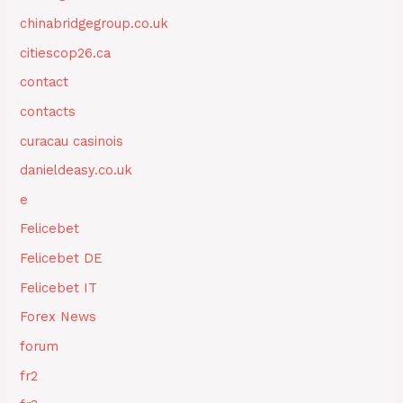
chinabridgegroup.co.uk
citiescop26.ca
contact
contacts
curacau casinois
danieldeasy.co.uk
e
Felicebet
Felicebet DE
Felicebet IT
Forex News
forum
fr2