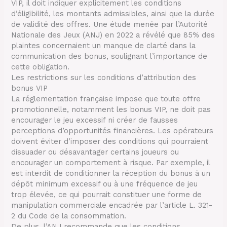
VIP, il doit indiquer explicitement les conditions
d’éligibilité, les montants admissibles, ainsi que la durée
de validité des offres. Une étude menée par l’Autorité
Nationale des Jeux (ANJ) en 2022 a révélé que 85% des
plaintes concernaient un manque de clarté dans la
communication des bonus, soulignant l’importance de
cette obligation.
Les restrictions sur les conditions d’attribution des
bonus VIP
La réglementation française impose que toute offre
promotionnelle, notamment les bonus VIP, ne doit pas
encourager le jeu excessif ni créer de fausses
perceptions d’opportunités financières. Les opérateurs
doivent éviter d’imposer des conditions qui pourraient
dissuader ou désavantager certains joueurs ou
encourager un comportement à risque. Par exemple, il
est interdit de conditionner la réception du bonus à un
dépôt minimum excessif ou à une fréquence de jeu
trop élevée, ce qui pourrait constituer une forme de
manipulation commerciale encadrée par l’article L. 321-
2 du Code de la consommation.
De plus, l’ANJ recommande que les conditions