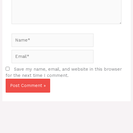
Name*
Email*
Save my name, email, and website in this browser
for the next time I comment.