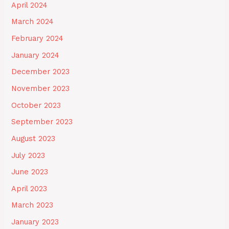
April 2024
March 2024
February 2024
January 2024
December 2023
November 2023
October 2023
September 2023
August 2023
July 2023
June 2023
April 2023
March 2023
January 2023