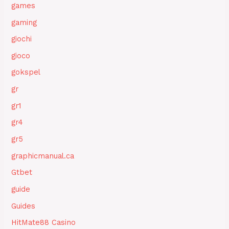
games
gaming
giochi
gioco
gokspel
gr
gr1
gr4
gr5
graphicmanual.ca
Gtbet
guide
Guides
HitMate88 Casino