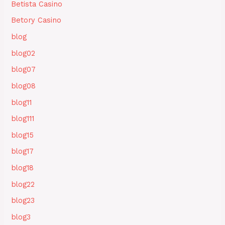
Betista Casino
Betory Casino
blog
blog02
blog07
blog08
blog11
blog111
blog15
blog17
blog18
blog22
blog23
blog3