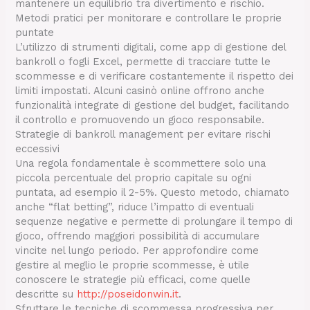
mantenere un equilibrio tra divertimento e rischio.
Metodi pratici per monitorare e controllare le proprie
puntate
L’utilizzo di strumenti digitali, come app di gestione del
bankroll o fogli Excel, permette di tracciare tutte le
scommesse e di verificare costantemente il rispetto dei
limiti impostati. Alcuni casinò online offrono anche
funzionalità integrate di gestione del budget, facilitando
il controllo e promuovendo un gioco responsabile.
Strategie di bankroll management per evitare rischi
eccessivi
Una regola fondamentale è scommettere solo una
piccola percentuale del proprio capitale su ogni
puntata, ad esempio il 2-5%. Questo metodo, chiamato
anche “flat betting”, riduce l’impatto di eventuali
sequenze negative e permette di prolungare il tempo di
gioco, offrendo maggiori possibilità di accumulare
vincite nel lungo periodo. Per approfondire come
gestire al meglio le proprie scommesse, è utile
conoscere le strategie più efficaci, come quelle
descritte su
http://poseidonwin.it
.
Sfruttare le tecniche di scommessa progressiva per