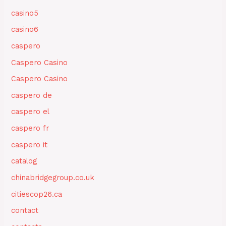
casino5
casino6
caspero
Caspero Casino
Caspero Casino
caspero de
caspero el
caspero fr
caspero it
catalog
chinabridgegroup.co.uk
citiescop26.ca
contact