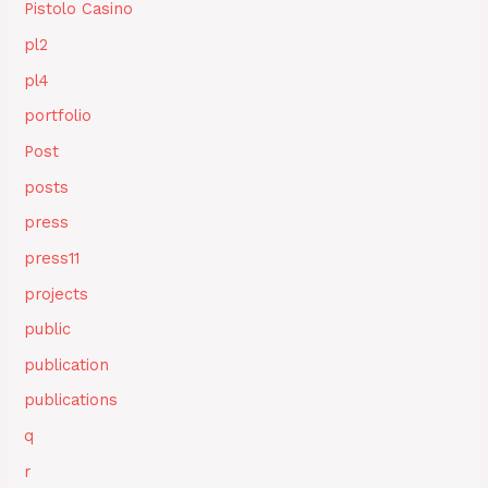
Pistolo Casino
pl2
pl4
portfolio
Post
posts
press
press11
projects
public
publication
publications
q
r