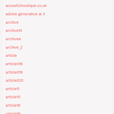
acousticboutique.co.uk
adobe generative ai 3
archive
archive10
archivee
archive_2
article
article018
article019
article020
article11
article15
article16
article19