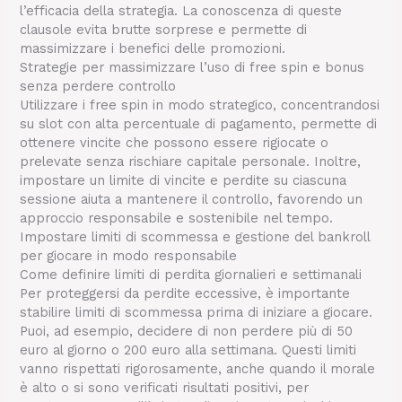
l’efficacia della strategia. La conoscenza di queste
clausole evita brutte sorprese e permette di
massimizzare i benefici delle promozioni.
Strategie per massimizzare l’uso di free spin e bonus
senza perdere controllo
Utilizzare i free spin in modo strategico, concentrandosi
su slot con alta percentuale di pagamento, permette di
ottenere vincite che possono essere rigiocate o
prelevate senza rischiare capitale personale. Inoltre,
impostare un limite di vincite e perdite su ciascuna
sessione aiuta a mantenere il controllo, favorendo un
approccio responsabile e sostenibile nel tempo.
Impostare limiti di scommessa e gestione del bankroll
per giocare in modo responsabile
Come definire limiti di perdita giornalieri e settimanali
Per proteggersi da perdite eccessive, è importante
stabilire limiti di scommessa prima di iniziare a giocare.
Puoi, ad esempio, decidere di non perdere più di 50
euro al giorno o 200 euro alla settimana. Questi limiti
vanno rispettati rigorosamente, anche quando il morale
è alto o si sono verificati risultati positivi, per