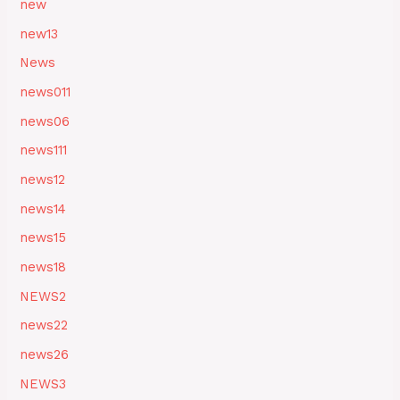
new
new13
News
news011
news06
news111
news12
news14
news15
news18
NEWS2
news22
news26
NEWS3