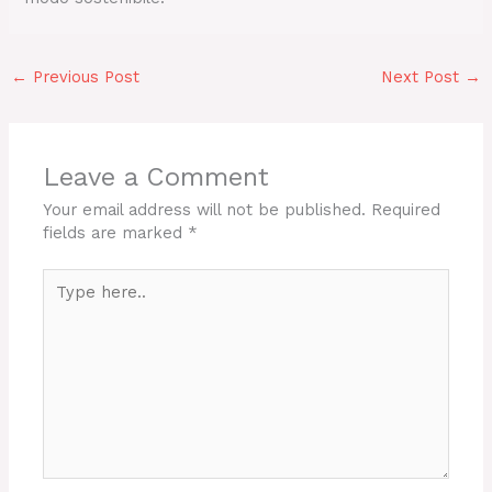
←
Previous Post
Next Post
→
Leave a Comment
Your email address will not be published.
Required
fields are marked
*
Type
here..