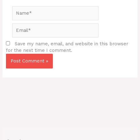
Name*
Email*
Save my name, email, and website in this browser
for the next time I comment.