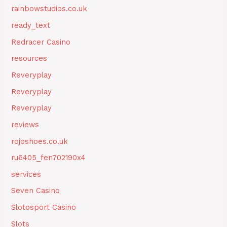
rainbowstudios.co.uk
ready_text
Redracer Casino
resources
Reveryplay
Reveryplay
Reveryplay
reviews
rojoshoes.co.uk
ru6405_fen702190x4
services
Seven Casino
Slotosport Casino
Slots