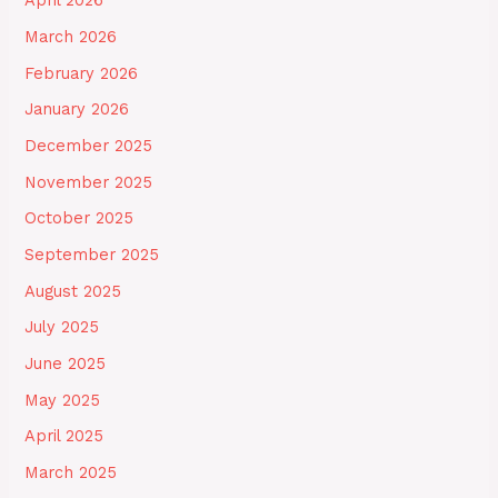
April 2026
March 2026
February 2026
January 2026
December 2025
November 2025
October 2025
September 2025
August 2025
July 2025
June 2025
May 2025
April 2025
March 2025