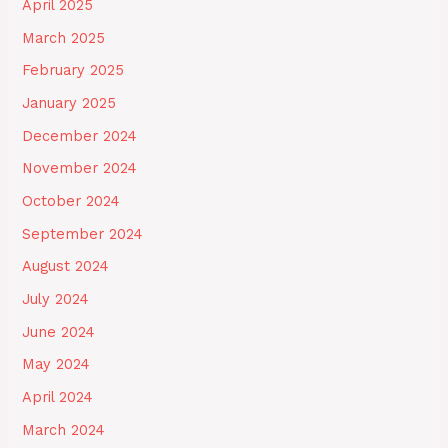
April 2025
March 2025
February 2025
January 2025
December 2024
November 2024
October 2024
September 2024
August 2024
July 2024
June 2024
May 2024
April 2024
March 2024