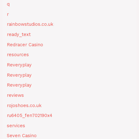
q
r
rainbowstudios.co.uk
ready_text
Redracer Casino
resources
Reveryplay
Reveryplay
Reveryplay
reviews
rojoshoes.co.uk
ru6405_fen702190x4
services
Seven Casino