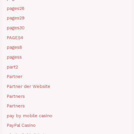
pages28
pages29
pages30
PAGES4
pages8
pagess
part2
Partner
Partner der Website
Partners
Partners
pay by mobile casino
PayPal Casino