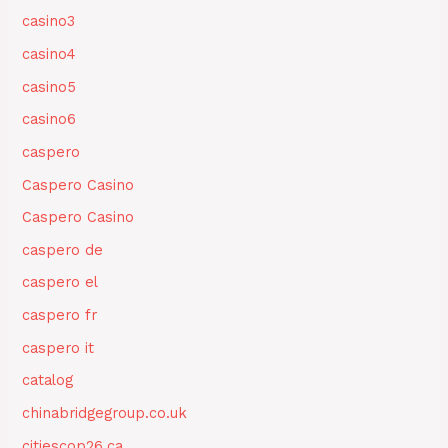
casino3
casino4
casino5
casino6
caspero
Caspero Casino
Caspero Casino
caspero de
caspero el
caspero fr
caspero it
catalog
chinabridgegroup.co.uk
citiescop26.ca