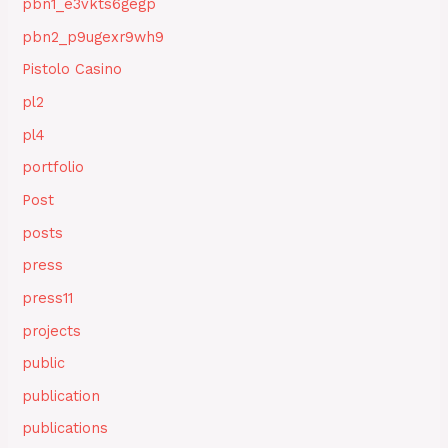
pbn1_e3vkts6gegp
pbn2_p9ugexr9wh9
Pistolo Casino
pl2
pl4
portfolio
Post
posts
press
press11
projects
public
publication
publications