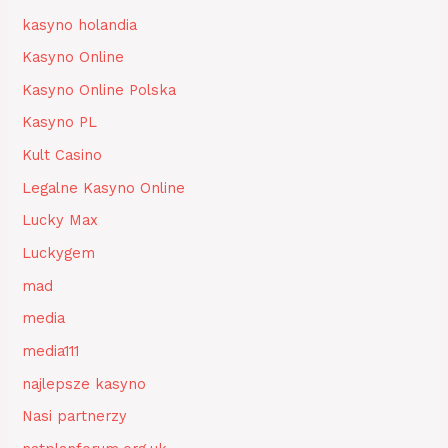
kasyno holandia
Kasyno Online
Kasyno Online Polska
Kasyno PL
Kult Casino
Legalne Kasyno Online
Lucky Max
Luckygem
mad
media
media111
najlepsze kasyno
Nasi partnerzy