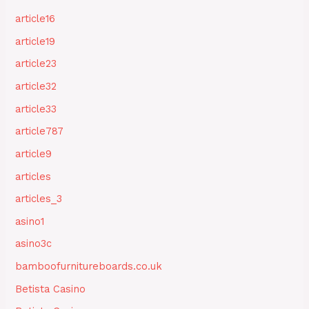
article16
article19
article23
article32
article33
article787
article9
articles
articles_3
asino1
asino3c
bamboofurnitureboards.co.uk
Betista Casino