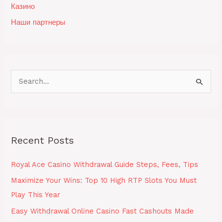
Казино
Наши партнеры
S
e
a
r
Recent Posts
c
h
Royal Ace Casino Withdrawal Guide Steps, Fees, Tips
f
Maximize Your Wins: Top 10 High RTP Slots You Must
o
Play This Year
r
Easy Withdrawal Online Casino Fast Cashouts Made
: