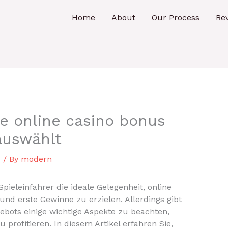
Home
About
Our Process
Re
e online casino bonus
auswählt
d
/ By
modern
Spieleinfahrer die ideale Gelegenheit, online
und erste Gewinne zu erzielen. Allerdings gibt
ebots einige wichtige Aspekte zu beachten,
 profitieren. In diesem Artikel erfahren Sie,