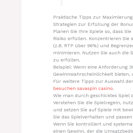
Praktische Tipps zur Maximierun
Strategien zur Erfüllung der Bon
Planen Sie Ihre Spiele so, dass 
Risiko erfüllen. Konzentrieren Sie
(z.B. RTP über 96%) und Begrenze
minimieren. Nutzen Sie auch die 
zu erfüllen.
Beispiel: Wenn eine Anforderung 30
Gewinnwahrscheinlichkeit bieten, 
Für weitere Tipps zur Auswahl der
besuchen savaspin casino
.
Wie man durch geschicktes Spiel 
Verstehen Sie die Spielregeln, nut
und setzen Sie auf Spiele mit be
Sie das Spielverhalten und passen
Wenn Sie kontrolliert und systema
einen Gewinn, der die Umsatzbedin