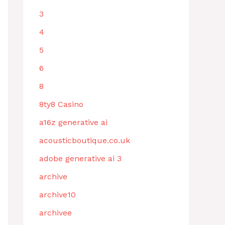
3
4
5
6
8
8ty8 Casino
a16z generative ai
acousticboutique.co.uk
adobe generative ai 3
archive
archive10
archivee