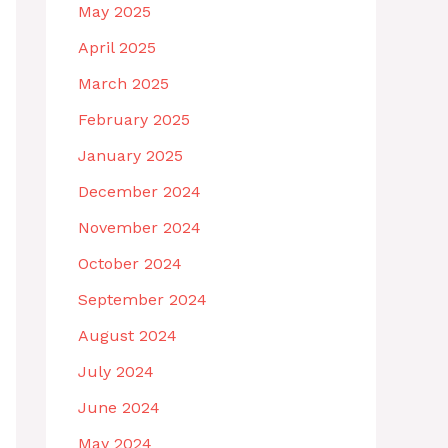
May 2025
April 2025
March 2025
February 2025
January 2025
December 2024
November 2024
October 2024
September 2024
August 2024
July 2024
June 2024
May 2024