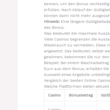
kennen, um den Bonus rechtzeiti
erfüllen. Nach Ablauf der Gültigke
können dann nicht mehr ausgezah
Hinweis:
Eine längere Gültigkeitsda
des Bonus.
Was bedeutet die maximale Auszah
Viele Casinos begrenzen die Aus
Missbrauch zu vermeiden. Diese 
angesetzt. Das bedeutet, selbst 
gewinnen, bekommen Sie nur den 
Beispiel: Bei einem Maximalbetra
Euro aus dem Bonus, erhalten Sie 
Auswahl eines Angebots unbedingt
Vergleich der besten Online Casin
Welche Plattformen bieten aktuell 
Casino
Bonusbetrag
Gülti
Casino