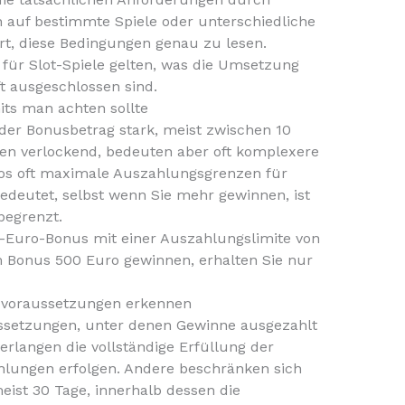
auf bestimmte Spiele oder unterschiedliche
ert, diese Bedingungen genau zu lesen.
 für Slot-Spiele gelten, was die Umsetzung
ft ausgeschlossen sind.
ts man achten sollte
 der Bonusbetrag stark, meist zwischen 10
gen verlockend, bedeuten aber oft komplexere
s oft maximale Auszahlungsgrenzen für
bedeutet, selbst wenn Sie mehr gewinnen, ist
begrenzt.
20-Euro-Bonus mit einer Auszahlungslimite von
m Bonus 500 Euro gewinnen, erhalten Sie nur
svoraussetzungen erkennen
ussetzungen, unter denen Gewinne ausgezahlt
rlangen die vollständige Erfüllung der
lungen erfolgen. Andere beschränken sich
ist 30 Tage, innerhalb dessen die