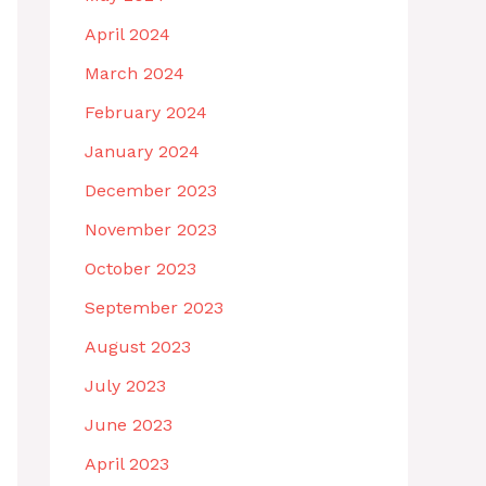
April 2024
March 2024
February 2024
January 2024
December 2023
November 2023
October 2023
September 2023
August 2023
July 2023
June 2023
April 2023