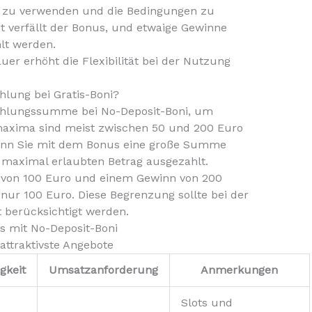
g zu verwenden und die Bedingungen zu
it verfällt der Bonus, und etwaige Gewinne
lt werden.
uer erhöht die Flexibilität bei der Nutzung
lung bei Gratis-Boni?
zahlungssumme bei No-Deposit-Boni, um
maxima sind meist zwischen 50 und 200 Euro
wenn Sie mit dem Bonus eine große Summe
maximal erlaubten Betrag ausgezahlt.
g von 100 Euro und einem Gewinn von 200
nur 100 Euro. Diese Begrenzung sollte bei der
 berücksichtigt werden.
os mit No-Deposit-Boni
attraktivste Angebote
gkeit
Umsatzanforderung
Anmerkungen
Slots und