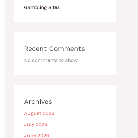
Gambling Sites
Recent Comments
No comments to show.
Archives
August 2026
July 2026
June 2026