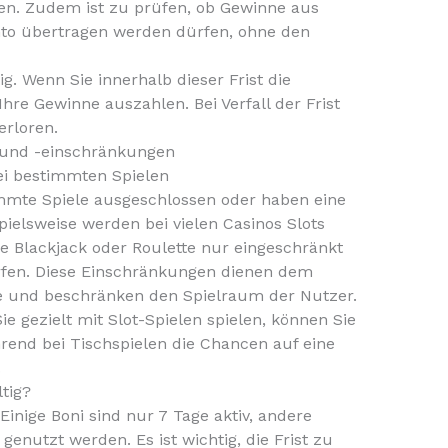
n. Zudem ist zu prüfen, ob Gewinne aus
to übertragen werden dürfen, ohne den
ig. Wenn Sie innerhalb dieser Frist die
hre Gewinne auszahlen. Bei Verfall der Frist
erloren.
 und -einschränkungen
ei bestimmten Spielen
immte Spiele ausgeschlossen oder haben eine
ielsweise werden bei vielen Casinos Slots
ie Blackjack oder Roulette nur eingeschränkt
rfen. Diese Einschränkungen dienen dem
e und beschränken den Spielraum der Nutzer.
ie gezielt mit Slot-Spielen spielen, können Sie
end bei Tischspielen die Chancen auf eine
.
tig?
 Einige Boni sind nur 7 Tage aktiv, andere
genutzt werden. Es ist wichtig, die Frist zu