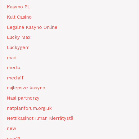
Kasyno PL
Kult Casino
Legalne Kasyno Online
Lucky Max
Luckygem
mad
media
media111
najlepsze kasyno
Nasi partnerzy
natplanforum.org.uk
Nettikasinot Ilman Kierrätystä
new
new13