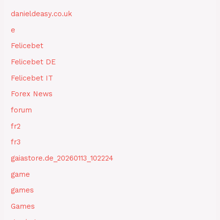
danieldeasy.co.uk
e
Felicebet
Felicebet DE
Felicebet IT
Forex News
forum
fr2
fr3
gaiastore.de_20260113_102224
game
games
Games