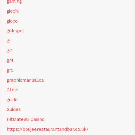
gaming
giochi
gioco
gokspel
gr
gr1
gr4
gr5
graphicmanual.ca
Gtbet
guide
Guides
HitMate88 Casino
https://boujeerestaurantandbar.co.uk/