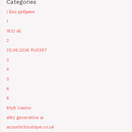
Categories
! Без рубрики
1
18.12 all
2
25.06.2026 RU0297
3
4
5
6
8
8ty8 Casino
a16z generative ai
acousticboutique.co.uk