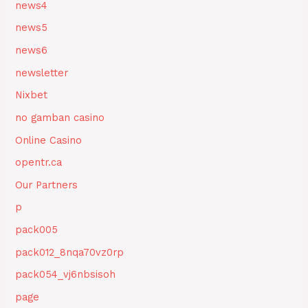
news4
news5
news6
newsletter
Nixbet
no gamban casino
Online Casino
opentr.ca
Our Partners
p
pack005
pack012_8nqa70vz0rp
pack054_vj6nbsisoh
page